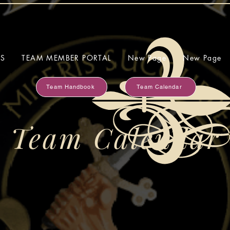
SS
TEAM MEMBER PORTAL
New Page
New Page
Team Handbook
Team Calendar
Team Calendar