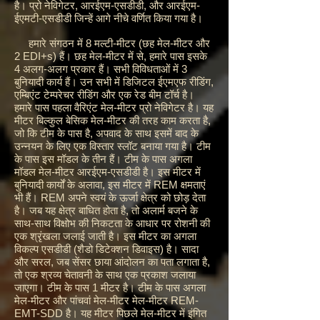
है। प्रो नेविगेटर, आरईएम-एसडीडी, और आरईएम-
ईएमटी-एसडीडी जिन्हें आगे नीचे वर्णित किया गया है।
हमारे संगठन में 8 मल्टी-मीटर (छह मेल-मीटर और
2 EDI+s) हैं। छह मेल-मीटर में से, हमारे पास इसके
4 अलग-अलग प्रकार हैं। सभी विविधताओं में 3
बुनियादी कार्य हैं। उन सभी में डिजिटल ईएमएफ रीडिंग,
एम्बिएंट टेम्परेचर रीडिंग और एक रेड बीम टॉर्च है।
हमारे पास पहला वैरिएंट मेल-मीटर प्रो नेविगेटर है। यह
मीटर बिल्कुल बेसिक मेल-मीटर की तरह काम करता है,
जो कि टीम के पास है, अपवाद के साथ इसमें बाद के
उन्नयन के लिए एक विस्तार स्लॉट बनाया गया है। टीम
के पास इस मॉडल के तीन हैं। टीम के पास अगला
मॉडल मेल-मीटर आरईएम-एसडीडी है। इस मीटर में
बुनियादी कार्यों के अलावा, इस मीटर में REM क्षमताएं
भी हैं। REM अपने स्वयं के ऊर्जा क्षेत्र को छोड़ देता
है। जब यह क्षेत्र बाधित होता है, तो अलार्म बजने के
साथ-साथ विक्षोभ की निकटता के आधार पर रोशनी की
एक श्रृंखला जलाई जाती है। इस मीटर का अगला
विकल्प एसडीडी (शैडो डिटेक्शन डिवाइस) है। सादा
और सरल, जब सेंसर छाया आंदोलन का पता लगाता है,
तो एक श्रव्य चेतावनी के साथ एक प्रकाश जलाया
जाएगा। टीम के पास 1 मीटर है। टीम के पास अगला
मेल-मीटर और पांचवां मेल-मीटर मेल-मीटर REM-
EMT-SDD है। यह मीटर पिछले मेल-मीटर में इंगित