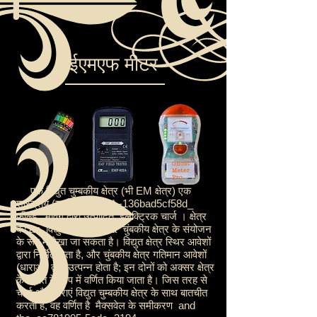
ईएमएफ मीटर
एक विद्युत चुम्बकीय क्षेत्र (भी EM क्षेत्र) एक
शास्त्रीय (यानी गैर-क्वांटम) -136bad5cf58d_
फ़ील्ड
मूविंग द्वारा उत्पादित
इलेक्ट्रिक चार्ज
। क्षेत्र
को an
विद्युत क्षेत्र
and a
चुंबकीय क्षेत्र
के संयोजन
के रूप में देखा जा सकता है। विद्युत क्षेत्र स्थिर आवेशों
द्वारा निर्मित होता है, और चुंबकीय क्षेत्र गतिमान आवेशों
(धाराओं) द्वारा उत्पन्न होता है; इन दोनों को अक्सर क्षेत्र
के स्रोत के रूप में वर्णित किया जाता है। जिस तरह से
चार्ज और धाराएं विद्युत चुम्बकीय क्षेत्र के साथ बातचीत
करती हैं, वह वर्णित है
मैक्सवेल के समीकरण
and