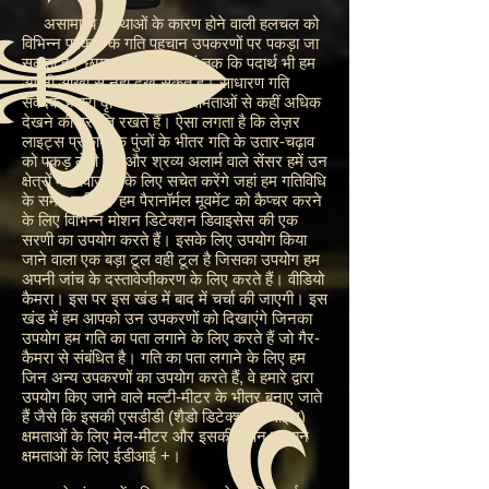
असामान्य संस्थाओं के कारण होने वाली हलचल को
विभिन्न प्रकार के गति पहचान उपकरणों पर पकड़ा जा
सकता है। छाया, ऊर्जा और यहां तक कि पदार्थ भी हम
अपनी आंखों से नहीं देख सकते हैं। साधारण गति
संवेदक हमारी दृष्टि की भौतिक क्षमताओं से कहीं अधिक
देखने की प्रवृत्ति रखते हैं। ऐसा लगता है कि लेज़र
लाइट्स प्रकाश के पुंजों के भीतर गति के उतार-चढ़ाव
को पकड़ लेती हैं। और श्रव्य अलार्म वाले सेंसर हमें उन
क्षेत्रों में आवाजाही के लिए सचेत करेंगे जहां हम गतिविधि
के समय नहीं हैं। हम पैरानॉर्मल मूवमेंट को कैप्चर करने
के लिए विभिन्न मोशन डिटेक्शन डिवाइसेस की एक
सरणी का उपयोग करते हैं। इसके लिए उपयोग किया
जाने वाला एक बड़ा टूल वही टूल है जिसका उपयोग हम
अपनी जांच के दस्तावेजीकरण के लिए करते हैं। वीडियो
कैमरा। इस पर इस खंड में बाद में चर्चा की जाएगी। इस
खंड में हम आपको उन उपकरणों को दिखाएंगे जिनका
उपयोग हम गति का पता लगाने के लिए करते हैं जो गैर-
कैमरा से संबंधित है। गति का पता लगाने के लिए हम
जिन अन्य उपकरणों का उपयोग करते हैं, वे हमारे द्वारा
उपयोग किए जाने वाले मल्टी-मीटर के भीतर बनाए जाते
हैं जैसे कि इसकी एसडीडी (शैडो डिटेक्शन डिवाइस)
क्षमताओं के लिए मेल-मीटर और इसकी कंपन पहचान
क्षमताओं के लिए ईडीआई +।