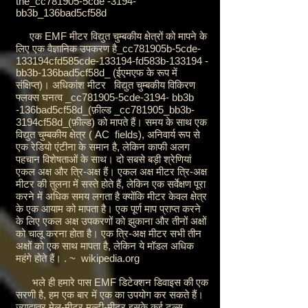
the_cc781905-5cde
-3194-
bb3b_136bad5cf58d
एक EMF मीटर
विद्युत चुम्बकीय क्षेत्रों
को मापने के
लिए एक वैज्ञानिक उपकरण है_cc781905b-5cde-
133194cfd585cde-133194-fd583b-133194 -
bb3b-136bad5cf58d_ (ईएमएफ के रूप में
संक्षिप्त)। अधिकांश मीटर
विद्युत चुम्बकीय विकिरण
फ्लक्स घनत्व
_cc781905-5cde-3194-
bb3b
-136bad5cf58d_(फ़ील्ड _cc781905_bb3b-
3194cf58d_(फ़ील्ड) को मापते हैं। समय के साथ एक
विद्युत चुम्बकीय क्षेत्र (
AC
fields), अनिवार्य रूप से
एक रेडियो एंटीना के समान है, लेकिन काफी अलग
पहचान विशेषताओं के साथ। दो सबसे बड़ी श्रेणियां
एकल अक्ष और त्रि-अक्ष हैं। एकल अक्ष मीटर त्रि-अक्ष
मीटर की तुलना में सस्ते होते हैं, लेकिन एक सर्वेक्षण पूरा
करने में अधिक समय लगता है क्योंकि मीटर केवल क्षेत्र
के एक आयाम को मापता है। एक पूर्ण माप प्राप्त करने
के लिए एकल अक्ष उपकरणों को झुकाना और तीनों अक्षों
को चालू करना होता है। एक त्रि-अक्ष मीटर सभी तीन
अक्षों को एक साथ मापता है, लेकिन ये मॉडल अधिक
महंगे होते हैं। . ~
wikipedia.org
भले ही हमारे पास EMF डिटेक्शन डिवाइस की एक
सरणी है, हम एक बार में एक का उपयोग कर सकते हैं।
ज्यादातर मेल-मीटर मल्टी-मीटर इसके कई टूल्स