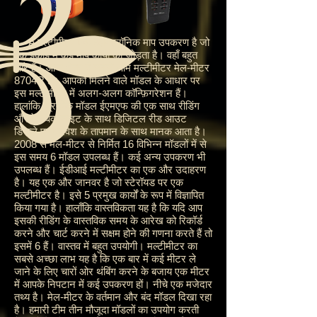
A मल्टीमीटर एक इलेक्ट्रॉनिक माप उपकरण है जो
एक इकाई में कई माप कार्यों को जोड़ता है। वहाँ बहुत
सारे हैं। आज क्षेत्र में सबसे आम मल्टीमीटर मेल-मीटर
8704R है। आपको मिलने वाले मॉडल के आधार पर
इस मल्टीमीटर में अलग-अलग कॉन्फ़िगरेशन हैं।
हालांकि, प्रत्येक मॉडल ईएमएफ की एक साथ रीडिंग
और रेड बैक लाइट के साथ डिजिटल रीड आउट
डिस्प्ले पर परिवेश के तापमान के साथ मानक आता है।
2008 से मेल-मीटर से निर्मित 16 विभिन्न मॉडलों में से
इस समय 6 मॉडल उपलब्ध हैं। कई अन्य उपकरण भी
उपलब्ध हैं। ईडीआई मल्टीमीटर का एक और उदाहरण
है। यह एक और जानवर है जो स्टेरॉयड पर एक
मल्टीमीटर है। इसे 5 प्रमुख कार्यों के रूप में विज्ञापित
किया गया है। हालाँकि वास्तविकता यह है कि यदि आप
इसकी रीडिंग के वास्तविक समय के आरेख को रिकॉर्ड
करने और चार्ट करने में सक्षम होने की गणना करते हैं तो
इसमें 6 हैं। वास्तव में बहुत उपयोगी। मल्टीमीटर का
सबसे अच्छा लाभ यह है कि एक बार में कई मीटर ले
जाने के लिए चारों ओर थंबिंग करने के बजाय एक मीटर
में आपके निपटान में कई उपकरण हों। नीचे एक मजेदार
तथ्य है। मेल-मीटर के वर्तमान और बंद मॉडल दिखा रहा
है। हमारी टीम तीन मौजूदा मॉडलों का उपयोग करती