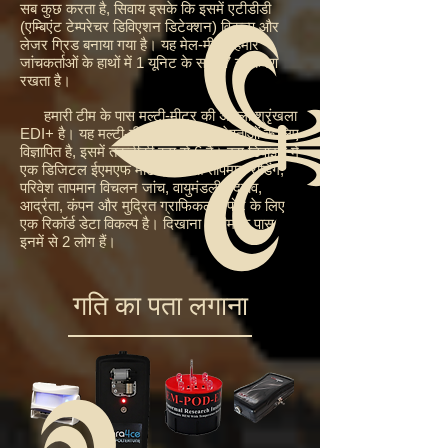
सब कुछ करता है, सिवाय इसके कि इसमें एटीडीडी
(एम्बिएंट टेम्परेचर डिविएशन डिटेक्शन) विकल्प और
लेजर ग्रिड बनाया गया है। यह मेल-मीटर हमारे
जांचकर्ताओं के हाथों में 1 यूनिट के साथ 7 उपकरण
रखता है।
हमारी टीम के पास मल्टी-मीटर की अगली श्रृंखला
EDI+ है। यह मल्टी-मीटर भले ही 6 विशेषताओं के लिए
विज्ञापित है, इसमें तकनीकी रूप से 6 हैं। इस डिवाइस में
एक डिजिटल ईएमएफ मीटर, परिवेश तापमान रीडिंग,
परिवेश तापमान विचलन जांच, वायुमंडलीय दबाव,
आर्द्रता, कंपन और मुद्रित ग्राफिकल रिपोर्ट के लिए
एक रिकॉर्ड डेटा विकल्प है। दिखाना। टीम के पास
इनमें से 2 लोग हैं।
गति का पता लगाना