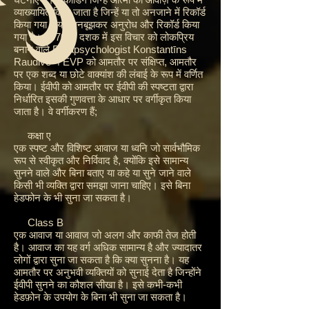
व्याख्यायित किया जाता है जिन्हें या तो अनजाने में रिकॉर्ड
किया गया है या जानबूझकर अनुरोध और रिकॉर्ड किया
गया है। 1970 के दशक में इस विचार को लोकप्रिय
बनाने वाले Parapsychologist Konstantīns
Raudive ने EVP को आमतौर पर संक्षिप्त, आमतौर
पर एक शब्द या छोटे वाक्यांश की लंबाई के रूप में वर्णित
किया। ईवीपी को आमतौर पर ईवीपी की स्पष्टता द्वारा
निर्धारित इसकी गुणवत्ता के आधार पर वर्गीकृत किया
जाता है। वे वर्गीकरण हैं;
कक्षा ए
एक स्पष्ट और विशिष्ट आवाज या ध्वनि जो सार्वभौमिक
रूप से स्वीकृत और निर्विवाद है, क्योंकि इसे सामान्य
सुनने वाले और बिना बताए या कहे या सुने जाने वाले
किसी भी व्यक्ति द्वारा समझा जाना चाहिए। इसे बिना
हेडफोन के भी सुना जा सकता है।
Class B
एक आवाज या आवाज जो अलग और काफी तेज होती
है। आवाज का यह वर्ग अधिक सामान्य है और ज्यादातर
लोगों द्वारा सुना जा सकता है कि क्या सुनना है। यह
आमतौर पर अनुभवी व्यक्तियों को सुनाई देता है जिन्होंने
ईवीपी सुनने का कौशल सीखा है। इसे कभी-कभी
हेडफ़ोन के उपयोग के बिना भी सुना जा सकता है।