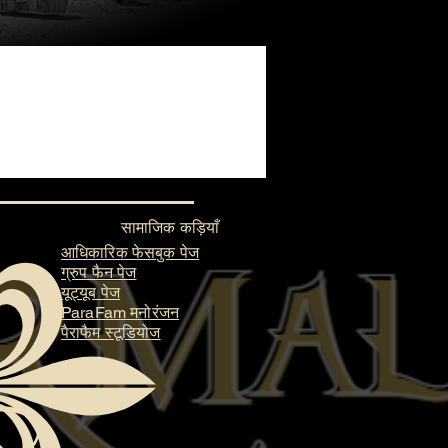
सामाजिक कड़ियाँ
आधिकारिक फेसबुक पेज
ग्रुप फैन पेज
यूट्यूब पेज
ParaFam मनोरंजन
पैराफैम स्टूडियोज