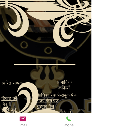
सामाजिक
त्वरित सम्पक
कड़ियाँ
आधिकारिक फेसबुक पेज
टिकट की
ग्रुप फैन पेज
बिक्री
यूट्यूब पेज
हमसे जुड़ें
ParaFam मनोरंजन
मदद की ज़रूरत
पैराफैम स्टूडियोज
है?
Email
Phone
संपर्क करें