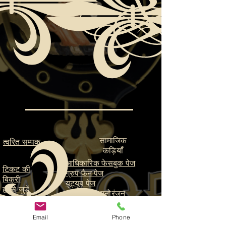
सामाजिक
त्वरित सम्पक
कड़ियाँ
आधिकारिक फेसबुक पेज
टिकट की
ग्रुप फैन पेज
बिक्री
यूट्यूब पेज
हमसे जुड़ें
ParaFam मनोरंजन
मदद की ज़रूरत
पैराफैम स्टूडियोज
है?
Email
Phone
संपर्क करें