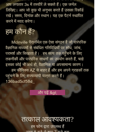
आप लगातार 3s में तस्वीरें ले सकते हैं। एक जर्नल
लिखिए। आप जो कुछ भी अनुभव करते हैं उसका रिकॉर्ड
रखें। समय, दिनांक और स्थान। यह एक पैटर्न स्थापित
करने में मदद करेगा।
हम कौन हैं?
McInville पैरानॉर्मल एक ऐसा संगठन है जो पारंपरिक
वैज्ञानिक माध्यमों से संबंधित गतिविधियों पर शोध, जांच,
परामर्श और सिखाता है। . हम सत्य तक पहुँचने के लिए
तकनीकी और पारंपरिक साधनों का उपयोग करते हैं, चाहे
इसका कोई भी अर्थ हो, वैज्ञानिक या अपसामान्य कारण।
हम फीनिक्स AZ से बाहर हैं और हम अपने ग्राहकों तक
पहुंचने के लिए राज्यव्यापी यात्रा करते हैं।
136bad5cf58d_
और पढ़ें &gt;
तत्काल आवश्यकता?
हम फोन द्वारा उपलब्ध हैं
सुबह 8 बजे से शाम 7 बजे तक