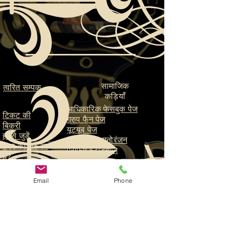
सामाजिक
त्वरित सम्पक
कड़ियाँ
आधिकारिक फेसबुक पेज
टिकट की
ग्रुप फैन पेज
बिक्री
यूट्यूब पेज
हमसे जुड़ें
ParaFam मनोरंजन
मदद की ज़रूरत
पैराफैम स्टूडियोज
है?
संपर्क करें
Email
Phone