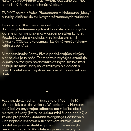
nakoniec nevyhnutne zrúti, vyhorí, rozpadne sa... no,
som si istý, že získate (chmúrny) obraz.
EVP: \\'Electronic Voice Phenomena.\\' Nehmotné „hlasy“
a zvuky vtlačené do zvukových záznamových zariadení.
Exorcizmus: Slávnostné vyhostenie napadajúcich
duchovných/démonických entít z osoby alebo obydlia,
ktoré je prítomné prakticky v každej svetskej kultúre.
Každá židovská a katolícka kresťanská viera má
formálny \\'Obrad exorcizmu\\', ktorý má viesť príslušný
rabín alebo kňaz.
Mimozemšťania: Formy života pochádzajúce z iných
planét, ako je tá naša. Tento termín zvyčajne označuje
vysoko pokročilých návštevníkov z iných svetov, ktorí
cestujú do našej sféry vo vesmírnych plavidlách s
pravdepodobným úmyslom pozorovať a študovať náš
druh.
_F_
Faustus, doktor Johann: (nar. okolo 1455, † 1540)
učenec, lekár a alchymista z Wittenbergu v Nemecku,
ktorý bol známy svojou odbornosťou v liečbe obetí
morovej nákazy (ktorej sa doktor zdal čudne odolný) a
základ pre príbehy Johanna Wolfganga Goetheho a
Christophera Marlowa o učeneckom mužovi, ktorý
predal svoju dušu diablovi prostredníctvom svojho
pekelného agenta Mefistofela výmenou za „štyri a