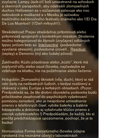
zvyčajne. Lampy Jack-o\\' boli umiestnené na schodoch
a okenných parapetoch, aby odstrašili zlomyseľných
duchov. Halloween sa v súčasnosti oslavuje ako noc
radovánok a maškarád a v Mexiku je súčasťou
tradičného každoročného festivalu známeho ako \\'El Dia
De Los Muertos\\' (\\'Deň mŕtvych\\').
Strašidelnosť: Prejav strašidelnej prítomnosti alebo
prítomnosti spojených s konkrétnym miestom. Strašenia
možno kategorizovať do štyroch (zvyčajne) odlišných
typov, pričom tieto sú
Inteligentné
(podvedome
vyvolané stresom), podvedomá úroveň ,
Residual
(replay) a Demonic (iný ako ľudský pôvod).
Zaklínadlo: Kúzlo pôsobiace alebo „kúzlo“, ktoré má
ovplyvniť vôľu alebo osud človeka, najčastejšie sa
vzťahuje na kliatbu, nie na požehnanie alebo liečenie.
Hobgoblin: Zlomyseľný škriatok (víla, duch), ktorý si rád
robí žarty na nešťastných ľuďoch, v kedysi rozšírený a
obávaný v celej Európe a keltských oblastiach. (Pozor:
Predpokladá sa, že títo drobní obyvatelia podsvetia budú
príležitostne zasahovať do psychických vyšetrovaní
pomocou zariadení, ako je nesprávne umiestnenie
smerov a telefónnych čísel, vybitie baterky a batérie
fotoaparátu a dokonca aj vytiahnutie kľúčov priamo z
vreciek vyšetrovateľov. !) Predpokladám, že každý, kto si
prečíta predchádzajúce upozornenie, pochopí, že je to
fraška!
Homunculus: Forma miniatúrneho človeka údajne
vyrobená (na neznáme účely) v laboratóriách