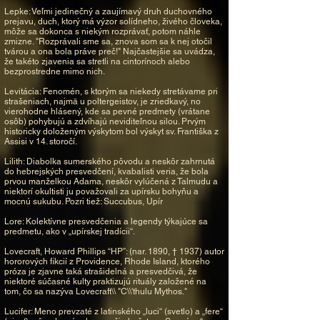
Lepke: Veľmi jedinečný a zaujímavý druh duchovného
prejavu, duch, ktorý má výzor solídneho, živého človeka,
môže sa dokonca s niekým rozprávať, potom náhle
zmizne. "Rozprávali sme sa, znova som sa k nej otočil
tvárou a ona bola práve preč!" Najčastejšie sa uvádza,
že takéto zjavenia sa stretli na cintorínoch alebo
bezprostredne mimo nich.
Levitácia: Fenomén, s ktorým sa niekedy stretávame pri
strašeniach, najmä u poltergeistov, je zriedkavý, no
vierohodne hlásený, kde sa pevné predmety (vrátane
osôb) pohybujú a zdvíhajú neviditeľnou silou. Prvým
historicky doloženým výskytom bol výskyt sv. Františka z
Assisi v 14. storočí.
Lilith: Diabolka sumerského pôvodu a neskôr zahrnutá
do hebrejských presvedčení, kvabalisti veria, že bola
prvou manželkou Adama, neskôr vylúčená z Talmudu a
niektorí okultisti ju považovali za upírsku bohyňu a
mocnú sukubu. Pozri tiež: Succubus, Upír
Lore: Kolektívne presvedčenia a legendy týkajúce sa
predmetu, ako v „upírskej tradícii“.
Lovecraft, Howard Phillips “HP”: (nar. 1890, † 1937) autor
hororových fikcií z Providence, Rhode Island, ktorého
próza je zjavne taká strašidelná a presvedčivá, že
niektoré súčasné kulty praktizujú rituály založené na
tom, čo sa nazýva Lovecraft\\ "C\\'thulu Mythos."
Lucifer: Meno prevzaté z latinského „luci“ (svetlo) a „fere“