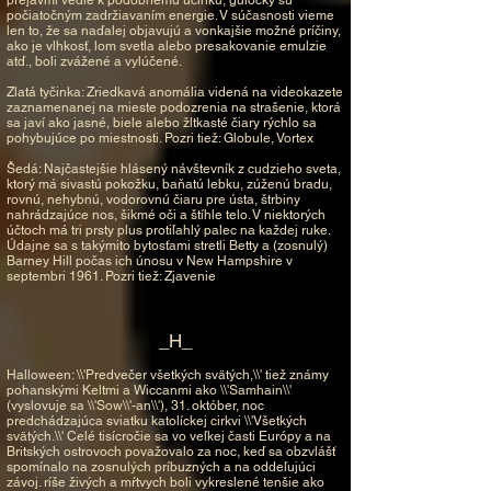
počiatočným zadržiavaním energie. V súčasnosti vieme
len to, že sa naďalej objavujú a vonkajšie možné príčiny,
ako je vlhkosť, lom svetla alebo presakovanie emulzie
atď., boli zvážené a vylúčené.
Zlatá tyčinka: Zriedkavá anomália videná na videokazete
zaznamenanej na mieste podozrenia na strašenie, ktorá
sa javí ako jasné, biele alebo žltkasté čiary rýchlo sa
pohybujúce po miestnosti. Pozri tiež: Globule, Vortex
Šedá: Najčastejšie hlásený návštevník z cudzieho sveta,
ktorý má sivastú pokožku, baňatú lebku, zúženú bradu,
rovnú, nehybnú, vodorovnú čiaru pre ústa, štrbiny
nahrádzajúce nos, šikmé oči a štíhle telo. V niektorých
účtoch má tri prsty plus protiľahlý palec na každej ruke.
Údajne sa s takýmito bytosťami stretli Betty a (zosnulý)
Barney Hill počas ich únosu v New Hampshire v
septembri 1961. Pozri tiež: Zjavenie
_H_
Halloween: \\'Predvečer všetkých svätých,\\' tiež známy
pohanskými Keltmi a Wiccanmi ako \\'Samhain\\'
(vyslovuje sa \\'Sow\\'-an\\'), 31. október, noc
predchádzajúca sviatku katolíckej cirkvi \\'Všetkých
svätých.\\' Celé tisícročie sa vo veľkej časti Európy a na
Britských ostrovoch považovalo za noc, keď sa obzvlášť
spomínalo na zosnulých príbuzných a na oddeľujúci
závoj. ríše živých a mŕtvych boli vykreslené tenšie ako