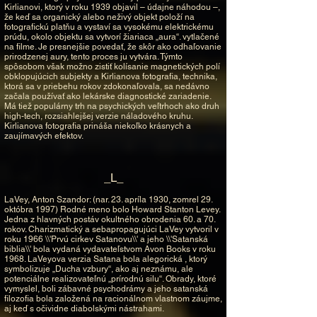
Kirlianovi, ktorý v roku 1939 objavil – údajne náhodou –,
že keď sa organický alebo neživý objekt položí na
fotografickú platňu a vystaví sa vysokému elektrickému
prúdu, okolo objektu sa vytvorí žiariaca „aura“. vytlačené
na filme. Je presnejšie povedať, že skôr ako odhaľovanie
prirodzenej aury, tento proces ju vytvára. Týmto
spôsobom však možno zistiť kolísanie magnetických polí
obklopujúcich subjekty a Kirlianova fotografia, technika,
ktorá sa v priebehu rokov zdokonaľovala, sa nedávno
začala používať ako lekárske diagnostické zariadenie.
Má tiež populárny trh na psychických veľtrhoch ako druh
high-tech, rozsiahlejšej verzie náladového kruhu.
Kirlianova fotografia prináša niekoľko krásnych a
zaujímavých efektov.
_L_
LaVey, Anton Szandor: (nar. 23. apríla 1930, zomrel 29.
októbra 1997) Rodné meno bolo Howard Stanton Levey.
Jedna z hlavných postáv okultného obrodenia 60. a 70.
rokov. Charizmatický a sebapropagujúci LaVey vytvoril v
roku 1966 \\'Prvú cirkev Satanovu\\' a jeho \\'Satanská
biblia\\' bola vydaná vydavateľstvom Avon Books v roku
1968. LaVeyova verzia Satana bola alegorická , ktorý
symbolizuje „Ducha vzbury“, ako aj neznámu, ale
potenciálne realizovateľnú „prírodnú silu“. Obrady, ktoré
vymyslel, boli zábavné psychodrámy a jeho satanská
filozofia bola založená na racionálnom vlastnom záujme,
aj keď s očividne diabolskými nástrahami.