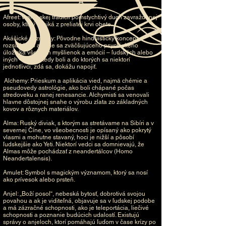
_A_
Afreet: V arabskej tradícii pomstychtivý duch zavraždenej
osoby, ktorý vzniká z preliatej krvi obete.
Akášické záznamy: Pôvodne hinduistický koncept
rozsiahleho a stále sa zväčšujúceho psychického
úložiska všetkých myšlienok a emócií – ľudských alebo
iných –, ktoré kedy boli a do ktorých sa niektorí
jednotlivci, zdá sa, dokážu napojiť.
Alchemy: Prieskum a aplikácia vied, najmä chémie a
pseudovedy astrológie, ako boli chápané počas
stredoveku a ranej renesancie. Alchymisti sa venovali
hlavne dôstojnej snahe o výrobu zlata zo základných
kovov a rôznych materiálov.
Alma: Ruský diviak, s ktorým sa stretávame na Sibíri a v
severnej Číne, vo všeobecnosti je opísaný ako pokrytý
vlasmi a mohutne stavaný, hoci je nižší a pôsobí
ľudskejšie ako Yeti. Niektorí vedci sa domnievajú, že
Almas môže pochádzať z neandertálcov (Homo
Neandertalensis).
Amulet: Symbol s magickým významom, ktorý sa nosí
ako prívesok alebo prsteň.
Anjel: „Boží posol“, nebeská bytosť, dobrotivá svojou
povahou a ak je viditeľná, objavuje sa v ľudskej podobe
a má zázračné schopnosti, ako je teleportácia, liečivé
schopnosti a poznanie budúcich udalostí. Existujú
správy o anjeloch, ktorí pomáhajú ľuďom v čase krízy po