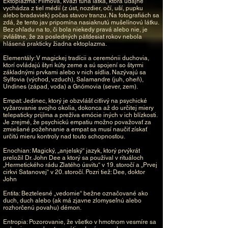
Ektoplazma: Filmová, kvázi tuhá látka, ktorá údajne
vychádza z tiel médií (z úst, nozdier, očí, uší, pupku
alebo bradaviek) počas stavov tranzu. Na fotografiách sa
zdá, že tento jav pripomína nasiaknutú mušelínovú látku.
Bez ohľadu na to, či bola niekedy pravá alebo nie, je
zvláštne, že za posledných päťdesiat rokov nebola
hlásená prakticky žiadna ektoplazma.
Elementály: V magickej tradícii a ceremónii duchovia,
ktorí ovládajú štyri kúty zeme a sú spojení so štyrmi
základnými prvkami alebo v nich sídlia. Nazývajú sa
Sylfovia (východ, vzduch), Salamandre (juh, oheň),
Undines (západ, voda) a Gnómovia (sever, zem).
Empat: Jedinec, ktorý je obzvlášť citlivý na psychické
vyžarovanie svojho okolia, dokonca až do určitej miery
telepaticky prijíma a prežíva emócie iných v ich blízkosti.
Je zrejmé, že psychickú empatiu možno považovať za
zmiešané požehnanie a empat sa musí naučiť získať
určitú mieru kontroly nad touto schopnosťou.
Enochian: Magický, „anjelský“ jazyk, ktorý prvýkrát
preložil Dr. John Dee a ktorý sa používal v rituáloch
„Hermetického rádu Zlatého úsvitu“ v 19. storočí a „Prvej
cirkvi Satanovej“ v 20. storočí. Pozri tiež: Dee, doktor
John
Entita: Beztelesné „vedomie“ bežne označované ako
duch, duch alebo (ak má zjavne zlomyseľnú alebo
rozhorčenú povahu) démon.
Entropia: Pozorovanie, že všetko v hmotnom vesmíre sa