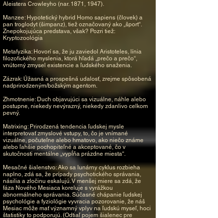
Aleistera Crowleyho (nar. 1871, 1947).
Manzee: Hypotetický hybrid Homo sapiens (človek) a
pan troglodyt (šimpanz), tiež označovaný ako „šport“.
Znepokojujúca predstava, však? Pozri tiež:
Kryptozoológia
Metafyzika: Hovorí sa, že ju zaviedol Aristoteles, línia
filozofického myslenia, ktorá hľadá „prečo a prečo“,
vnútorný zmysel existencie a ľudského snaženia.
Zázrak: Úžasná a prospešná udalosť, zrejme spôsobená
nadprirodzeným/božským agentom.
Zhmotnenie: Duch objavujúci sa vizuálne, náhle alebo
postupne, niekedy nevýrazný, niekedy zdanlivo celkom
pevný.
Matrixing: Prirodzená tendencia ľudskej mysle
interpretovať zmyslové vstupy, to, čo je vnímané
vizuálne, počuteľne alebo hmatovo, ako niečo známe
alebo ľahšie pochopiteľné a akceptované, čo v
skutočnosti mentálne „vypĺňa prázdne miesta“.
Mesačné šialenstvo: Ako sa lunárny cyklus rozbieha
naplno, zdá sa, že prípady psychotického správania,
násilia a zločinu eskalujú. V menšej miere sa zdá, že
fáza Nového Mesiaca koreluje s vyrážkou
abnormálneho správania. Súčasné chápanie ľudskej
psychológie a fyziológie vyvracia pozorovanie, že náš
Mesiac môže mať významný vplyv na ľudskú myseľ, hoci
štatistiky to podporujú. (Odtiaľ pojem šialenec pre