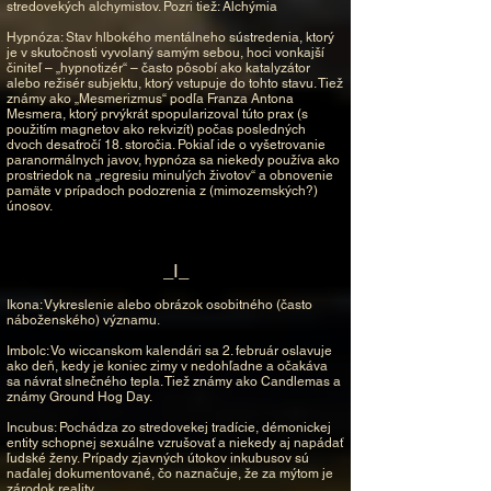
stredovekých alchymistov. Pozri tiež: Alchýmia
Hypnóza: Stav hlbokého mentálneho sústredenia, ktorý
je v skutočnosti vyvolaný samým sebou, hoci vonkajší
činiteľ – „hypnotizér“ – často pôsobí ako katalyzátor
alebo režisér subjektu, ktorý vstupuje do tohto stavu. Tiež
známy ako „Mesmerizmus“ podľa Franza Antona
Mesmera, ktorý prvýkrát spopularizoval túto prax (s
použitím magnetov ako rekvizít) počas posledných
dvoch desaťročí 18. storočia. Pokiaľ ide o vyšetrovanie
paranormálnych javov, hypnóza sa niekedy používa ako
prostriedok na „regresiu minulých životov“ a obnovenie
pamäte v prípadoch podozrenia z (mimozemských?)
únosov.
_I_
Ikona: Vykreslenie alebo obrázok osobitného (často
náboženského) významu.
Imbolc: Vo wiccanskom kalendári sa 2. február oslavuje
ako deň, kedy je koniec zimy v nedohľadne a očakáva
sa návrat slnečného tepla. Tiež známy ako Candlemas a
známy Ground Hog Day.
Incubus: Pochádza zo stredovekej tradície, démonickej
entity schopnej sexuálne vzrušovať a niekedy aj napádať
ľudské ženy. Prípady zjavných útokov inkubusov sú
naďalej dokumentované, čo naznačuje, že za mýtom je
zárodok reality.