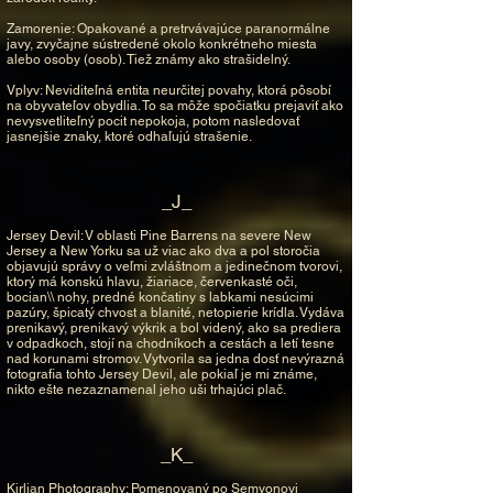
Zamorenie: Opakované a pretrvávajúce paranormálne
javy, zvyčajne sústredené okolo konkrétneho miesta
alebo osoby (osob). Tiež známy ako strašidelný.
Vplyv: Neviditeľná entita neurčitej povahy, ktorá pôsobí
na obyvateľov obydlia. To sa môže spočiatku prejaviť ako
nevysvetliteľný pocit nepokoja, potom nasledovať
jasnejšie znaky, ktoré odhaľujú strašenie.
_J_
Jersey Devil: V oblasti Pine Barrens na severe New
Jersey a New Yorku sa už viac ako dva a pol storočia
objavujú správy o veľmi zvláštnom a jedinečnom tvorovi,
ktorý má konskú hlavu, žiariace, červenkasté oči,
bocian\\ nohy, predné končatiny s labkami nesúcimi
pazúry, špicatý chvost a blanité, netopierie krídla. Vydáva
prenikavý, prenikavý výkrik a bol videný, ako sa prediera
v odpadkoch, stojí na chodníkoch a cestách a letí tesne
nad korunami stromov. Vytvorila sa jedna dosť nevýrazná
fotografia tohto Jersey Devil, ale pokiaľ je mi známe,
nikto ešte nezaznamenal jeho uši trhajúci plač.
_K_
Kirlian Photography: Pomenovaný po Semyonovi