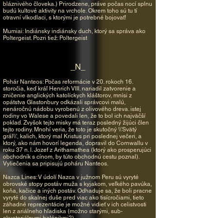
bláznivého človeka.) Prirodzene, práve počas nocí splnu
budú kultové aktivity na vrchole. Okrem toho sú tu tí
otravní vlkodlaci, s ktorými je potrebné bojovať!
Mumiai: Indiánsky indiánsky duch, ktorý sa správa ako
Poltergeist. Pozri tiež: Poltergeist
_N_
Pohár Nanteos: Počas reformácie v 20. rokoch 16.
storočia, keď kráľ Henrich VIII. nariadil zatvorenie a
zničenie anglických katolíckych kláštorov, mnísi z
opátstva Glastonbury odkázali správcovi malú,
nenáročnú nádobu vyrobenú z olivového dreva. istej
rodiny vo Walese a povedali len, že to bol ich najväčší
poklad. Zvyšok tejto misky má teraz posledný žijúci člen
tejto rodiny. Mnohí veria, že toto je skutočný \\'Svätý
grál\\', kalich, ktorý mal Kristus pri poslednej večeri, a
ktorý, ako nám hovorí legenda, dopravil do Cornwallu v
roku 37 n. l. Jozef z Arithamathea (ktorý ako prosperujúci
obchodník s cínom, by túto obchodnú cestu poznal).
Vyliečenia sa pripisujú poháru Nanteos.
Nazca Lines: V údolí Nazca v južnom Peru sú vyryté
obrovské stopy postáv muža s kyjakom, veľkého pavúka,
koňa, kačice a iných postáv. Odhaduje sa, že boli pracne
vyryté do skalnej duše pred viac ako tisícročiami, tieto
záhadné reprezentácie je možné vidieť v ich celistvosti
len z ariálneho hľadiska (možno starými, sub-
ekvatoriálnymi balónikmi?).