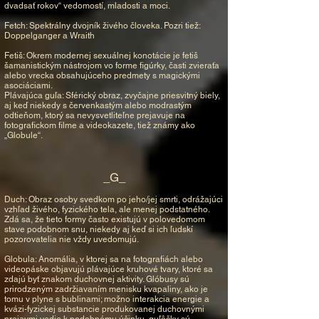
dvadsať rokov“ vedomostí, mladosti a moci.
Fetch: Spektrálny dvojník živého človeka. Pozri tiež:
Doppelganger a Wraith
Fetiš: Okrem modernej sexuálnej konotácie je fetiš
šamanistickým nástrojom vo forme figúrky, časti zvieraťa
alebo vrecka obsahujúceho predmety s magickými
asociáciami.
Plávajúca guľa: Sférický obraz, zvyčajne priesvitný biely,
aj keď niekedy s červenkastým alebo modrastým
odtieňom, ktorý sa nevysvetliteľne prejavuje na
fotografickom filme a videokazete, tiež známy ako
„Globule“.
_G_
Duch: Obraz osoby svedkom po jeho/jej smrti, odrážajúci
vzhľad živého, fyzického tela, ale menej podstatného.
Zdá sa, že tieto formy často existujú v polovedomom
stave podobnom snu, niekedy aj keď si ich ľudskí
pozorovatelia nie vždy uvedomujú.
Globula: Anomália, v ktorej sa na fotografiách alebo
videopáske objavujú plávajúce kruhové tvary, ktoré sa
zdajú byť znakom duchovnej aktivity. Glóbusy sú
prirodzeným zadržiavaním menisku kvapaliny, ako je
tomu v plyne s bublinami; možno interakcia energie a
kvázi-fyzickej substancie produkovanej duchovnými
prejavmi vedie k podobnému účinku, guľôčky sú