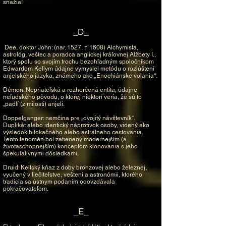
snažia!
_D_
Dee, doktor John: (nar. 1527, † 1608) Alchymista,
astrológ, veštec a poradca anglickej kráľovnej Alžbety I.,
ktorý spolu so svojím trochu bezohľadným spoločníkom
Edwardom Kellym údajne vymyslel metódu o rozlúštení
anjelského jazyka, známeho ako „Enochiánske volania“.
Démon: Nepriateľská a rozhorčená entita, údajne
neľudského pôvodu, o ktorej niektorí veria, že sú to
„padlí (z milosti) anjeli.
Doppelganger: nemčina pre „dvojitý návštevník“.
Duplikát alebo identický náprotivok osoby, videný ako
výsledok bilokačného alebo astrálneho cestovania.
Tento fenomén bol zatienený modernejším (a
životaschopnejším) konceptom klonovania s jeho
špekulatívnymi dôsledkami.
Druid: Keltský kňaz z doby bronzovej alebo železnej,
vyučený v liečiteľstve, veštení a astronómii, ktorého
tradícia sa ústnym podaním odovzdávala
pokračovateľom.
_E_