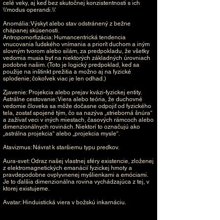
celé veky, aj keď bez skutočnej konzistentnosti s ich
\\'modus operandi.\\'
Anomália: Výskyt alebo stav odstránený z bežne
chápanej skúsenosti.
Antropomorfizácia: Humancentrická tendencia
vnucovania ľudského vnímania a priorít duchom a iným
slovným tvorom alebo silám, za predpokladu, že všetky
vedomia musia byť na niektorých základných úrovniach
podobné našim. (Toto je logický predpoklad, keď sa
použije na inštinkt prežitia a možno aj na fyzické
splodenie; čokoľvek viac je len odhad.)
Zjavenie: Projekcia alebo prejav kvázi-fyzickej entity.
Astrálne cestovanie: Viera alebo teória, že duchovné
vedomie človeka sa môže dočasne odpojiť od fyzického
tela, zostať spojené tým, čo sa nazýva „strieborná šnúra“
a zažívať veci v iných miestach, časových rámcoch alebo
dimenzionálnych rovinách. Niektorí to označujú ako
„astrálna projekcia“ alebo „projekcia mysle“.
Atavizmus: Návrat k staršiemu typu predkov.
Aura-svet: Odraz našej vlastnej sféry existencie, zloženej
z elektromagnetických emanácií fyzickej hmoty a
pravdepodobne ovplyvnenej myšlienkami a emóciami.
Je to ďalšia dimenzionálna rovina vychádzajúca z tej, v
ktorej existujeme.
Avatar: Hinduistická viera v božskú inkarnáciu.