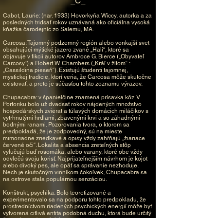
_C_
Cabot, Laurie: (nar. 1933) Hovorkyňa Wiccy, autorka a za
posledných tridsať rokov uznávaná ako oficiálna vysoká
kňažka čarodejníc zo Salemu, MA.
Carcosa: Tajomný podzemný región alebo vonkajší svet
obsahujúci mýtické jazero zvané „Hali“, ktoré sa
objavuje v fikcii autorov Ambroce G. Bierce („Obyvateľ
Carcosy“) a Robert W. Chambers („Kráľ v žltom“ :
„Cassildina pieseň“). Existujú študenti tajomnej,
mystickej tradície, ktorí veria, že Carcosa môže skutočne
existovať, a preto je súčasťou tohto zoznamu výrazov.
Chupacabra: v španielčine znamená prísavka kôz. V
Portoriku bolo už dvadsať rokov nájdených množstvo
hospodárskych zvierat a túlavých domácich miláčikov s
vytrhnutými hrdlami, zbavenými krvi a so záhadnými
bodnými ranami. Pozorovania tvora, o ktorom sa
predpokladá, že je zodpovedný, sú na mieste
mimoriadne zriedkavé a opisy vždy zahŕňajú „žiariace
červené oči“. Lokalita a absencia zreteľných stôp
vylučujú buď rosomáka, alebo varany, ktoré obe vždy
odvlečú svoju korisť. Najprijateľnejším návrhom je kojot
alebo divoký pes, ale opäť sa správanie nezhoduje.
Nech je skutočným vinníkom čokoľvek, Chupacabra sa
na ostrove stala populárnou senzáciou.
Konštrukt, psychika: Bolo teoretizované a
experimentovalo sa na podporu tohto predpokladu, že
prostredníctvom riadených psychických energií môže byť
vytvorená citlivá entita podobná duchu, ktorá bude určitý