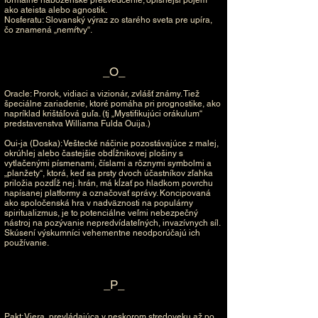
ako ateista alebo agnostik.
Nosferatu: Slovanský výraz zo starého sveta pre upíra,
čo znamená „nemŕtvy“.
_O_
Oracle: Prorok, vidiaci a vizionár, zvlášť známy. Tiež
špeciálne zariadenie, ktoré pomáha pri prognostike, ako
napríklad krištáľová guľa. (tj „Mystifikujúci orákulum“
predstavenstva Williama Fulda Ouija.)
Oui-ja (Doska): Veštecké náčinie pozostávajúce z malej,
okrúhlej alebo častejšie obdĺžnikovej plošiny s
vytlačenými písmenami, číslami a rôznymi symbolmi a
„planžety“, ktorá, keď sa prsty dvoch účastníkov zľahka
priložia pozdĺž nej. hrán, má kĺzať po hladkom povrchu
napísanej platformy a označovať správy. Koncipovaná
ako spoločenská hra v nadväznosti na populárny
spiritualizmus, je to potenciálne veľmi nebezpečný
nástroj na pozývanie nepredvídateľných, invazívnych síl.
Skúsení výskumníci vehementne neodporúčajú ich
používanie.
_P_
Pakt: Viera, prevládajúca v neskorom stredoveku až po