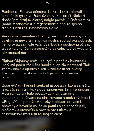
_B_
Baphomet: Postava démona, ktorú údajne uctievali
templárski rytieri vo Francúzsku v 14. storočí. Niektorí
dnešní praktizujúci čiernej mágie považujú Bafometa za
„boha“ žiadostivosti a regenerácie alebo za symbol
diabla. Pozri tiež: Bafometovo sigílie
Vykázanie: Formálny, obradný, postup vykonávaný na
vyvrhnutie neviditeľnej prítomnosti alebo vplyvu z oblasti.
Tento výraz sa môže vzťahovať buď na duchovnú očistu,
alebo na ukončenie magického obradu, keď sú vyvolané
sily prepustené.
Bigfoot: Objemný, srsťou pokrytý, bipedálny humanoid,
ktorý má podľa všetkého ľudské aj opičie vlastnosti. Tiež
známy ako Sasquatch a Yeti, v závislosti od lokality.
Pozorovania týchto tvorov boli po stáročia široko
hlásené.
Bogey(-Man): Ponurá spektrálna postava, ktorá sa teší z
hrozivých smrteľníkov s dosť príšernými žartmi a únosmi.
Hoci sa tradícia tejto postavy zvrhla na známe
zariadenie používané na ohrozovanie nepokojných detí,
\\'Bogey\\' bol predtým v keltských oblastiach veľmi
obávaný a hovorilo sa, že sa potuluje po pásoch polí,
močiarov a vresovísk a pozerá pre turistov a
cestovateľov, ktorí zišli zo svojich ciest.