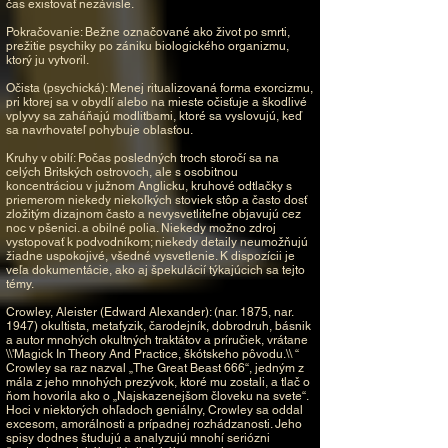
čas existovať nezávisle.
Pokračovanie: Bežne označované ako život po smrti,
prežitie psychiky po zániku biologického organizmu,
ktorý ju vytvoril.
Očista (psychická): Menej ritualizovaná forma exorcizmu,
pri ktorej sa v obydlí alebo na mieste očisťuje a škodlivé
vplyvy sa zaháňajú modlitbami, ktoré sa vyslovujú, keď
sa navrhovateľ pohybuje oblasťou.
Kruhy v obilí: Počas posledných troch storočí sa na
celých Britských ostrovoch, ale s osobitnou
koncentráciou v južnom Anglicku, kruhové odtlačky s
priemerom niekedy niekoľkých stoviek stôp a často dosť
zložitým dizajnom často a nevysvetliteľne objavujú cez
noc v pšenici. a obilné polia. Niekedy možno zdroj
vystopovať k podvodníkom; niekedy detaily neumožňujú
žiadne uspokojivé, všedné vysvetlenie. K dispozícii je
veľa dokumentácie, ako aj špekulácií týkajúcich sa tejto
témy.
Crowley, Aleister (Edward Alexander): (nar. 1875, nar.
1947) okultista, metafyzik, čarodejník, dobrodruh, básnik
a autor mnohých okultných traktátov a príručiek, vrátane
\\'Magick In Theory And Practice, škótskeho pôvodu.\\ “
Crowley sa raz nazval „The Great Beast 666“, jedným z
mála z jeho mnohých prezývok, ktoré mu zostali, a tlač o
ňom hovorila ako o „Najskazenejšom človeku na svete“.
Hoci v niektorých ohľadoch geniálny, Crowley sa oddal
excesom, amorálnosti a prípadnej rozhádzanosti. Jeho
spisy dodnes študujú a analyzujú mnohí seriózni