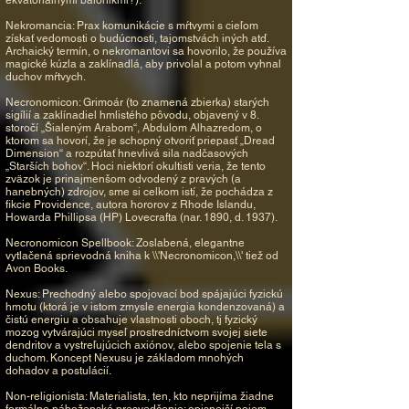
Nekromancia: Prax komunikácie s mŕtvymi s cieľom
získať vedomosti o budúcnosti, tajomstvách iných atď.
Archaický termín, o nekromantovi sa hovorilo, že používa
magické kúzla a zaklínadlá, aby privolal a potom vyhnal
duchov mŕtvych.
Necronomicon: Grimoár (to znamená zbierka) starých
sigílií a zaklínadiel hmlistého pôvodu, objavený v 8.
storočí „Šialeným Arabom“, Abdulom Alhazredom, o
ktorom sa hovorí, že je schopný otvoriť priepasť „Dread
Dimension“ a rozpútať hnevlivá sila nadčasových
„Starších bohov“. Hoci niektorí okultisti veria, že tento
zväzok je prinajmenšom odvodený z pravých (a
hanebných) zdrojov, sme si celkom istí, že pochádza z
fikcie Providence, autora hororov z Rhode Islandu,
Howarda Phillipsa (HP) Lovecrafta (nar. 1890, d. 1937).
Necronomicon Spellbook: Zoslabená, elegantne
vytlačená sprievodná kniha k \\'Necronomicon,\\' tiež od
Avon Books.
Nexus: Prechodný alebo spojovací bod spájajúci fyzickú
hmotu (ktorá je v istom zmysle energia kondenzovaná) a
čistú energiu a obsahuje vlastnosti oboch, tj fyzický
mozog vytvárajúci myseľ prostredníctvom svojej siete
dendritov a vystreľujúcich axiónov, alebo spojenie tela s
duchom. Koncept Nexusu je základom mnohých
dohadov a postulácií.
Non-religionista: Materialista, ten, kto neprijíma žiadne
formálne náboženské presvedčenie; opisnejší pojem