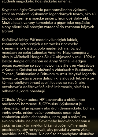
študenti magického (k)alistického umenia.
Kryptozoológia: Odvetvie paranormálneho výskumu,
ktoré sa zaoberá výskumom legendárnych tvorov, ako sú
Bigfoot, jazerné a morské príšery, hromové vtáky atď.
Muži z lesa), varany komodské a gigantické nepálske
slony, všetci boli predtým zaradení do zoznamu bájnych
tvorov!
Krištáľové lebky: Päť modelov ľudských lebiek,
znamenite vytvorených v staroveku z pevného
kremenného krištáľu, bolo nájdených na rôznych
miestach po celej Latinskej Amerike. Najznámejšia z
nich je \\'Mitchell-Hedges Skull\\' objavená v roku 1924 v
Belize Jungle of Libanon od Anny Mitchell-Hedges
počas expedície so svojím otcom a stále v jej vlastníctve
v Kanade. Ostatné sú uložené v zbierkach v Guatemale,
Texase, Smithsonian a Britskom múzeu. Mayská legenda
hovorí, že zostáva osem ďalších krištáľových lebiek a že
kým sa všetkých trinásť spojí, ľudstvo sa naučí, ako
extrahovať a dešifrovať dôležité informácie, históriu a
odhalenia, ktoré obsahujú.
C\\'thulu: Výtvor autora HP Lovecrafta a obľúbenec
nadšencov hororu/sci-fi, C\\'thulu\\' (výslovnosť je
interpretačná) je opísaný ako druh démonického boha z
iného sveta, príšernosť pripomínajúc gigantickú
chobotnicu alebo chobotnicu, ktorá „spí a sníva“ vo
svojom brlohu na dne Severného ľadového oceánu a
čaká na čas, kým niektorí blázniví „učeníci“ nenájdu
prostriedky, aby ho vyzvali, aby povstal a znovu získal
nadvládu nad Zemou. Niektorí sa nepochybne skutočne