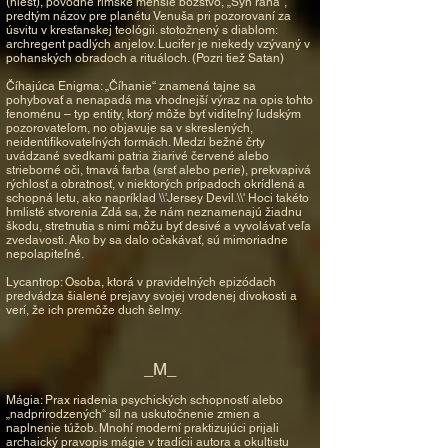
(niesť), pôvodne rímske menšie božstvo, „Syn rána“,
predtým názov pre planétu Venuša pri pozorovaní za
úsvitu v kresťanskej teológii. stotožnený s diablom:
archregent padlých anjelov. Lucifer je niekedy vzývaný v
pohanských obradoch a rituáloch. (Pozri tiež Satan)
Číhajúca Enigma: „Číhanie“ znamená tajne sa
pohybovať a nenapadá ma vhodnejší výraz na opis tohto
fenoménu – typ entity, ktorý môže byť viditeľný ľudským
pozorovateľom, no objavuje sa v skreslených,
neidentifikovateľných formách. Medzi bežné črty
uvádzané svedkami patria žiarivé červené alebo
strieborné oči, tmavá farba (srsť alebo perie), prekvapivá
rýchlosť a obratnosť, v niektorých prípadoch okrídlená a
schopná letu, ako napríklad \\'Jersey Devil.\\' Hoci takéto
hmlisté stvorenia Zdá sa, že nám neznamenajú žiadnu
škodu, stretnutia s nimi môžu byť desivé a vyvolávať veľa
zvedavosti. Ako by sa dalo očakávať, sú mimoriadne
nepolapiteľné.
Lycantrop: Osoba, ktorá v pravidelných epizódach
predvádza šialené prejavy svojej vrodenej divokosti a
verí, že ich premôže duch šelmy.
_M_
Mágia: Prax riadenia psychických schopností alebo
„nadprirodzených“ síl na uskutočnenie zmien a
naplnenie túžob. Mnohí moderní praktizujúci prijali
archaický pravopis mágie v tradícii autora a okultistu