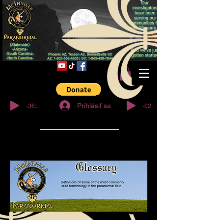
© Copyright
-36:27
-02:32
Prihlásiť sa