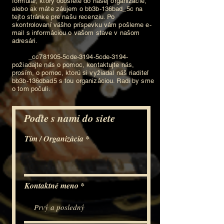
formulár, ktorý odošlete do našej organizácie,
alebo ak máte záujem o bb3b-136bad_5c na
tejto stránke pre našu recenziu. Po
skontrolovaní vášho príspevku vám pošleme e-
mail s informáciou o vašom stave v našom
adresári.
_cc781905-5cde-3194-5cde-3194-
požiadajte nás o pomoc, kontaktujte nás,
prosím, o pomoc, ktorú si vyžiadal náš riaditeľ
bb3b-136dbad5 s tou organizáciou. Radi by sme
o tom počuli.
Poďte s nami do siete
Tím / Organizácia
Kontaktné meno