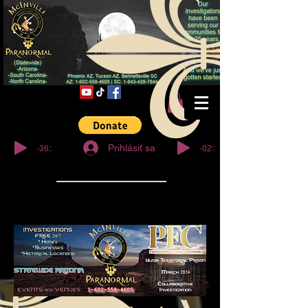
© Copyright
-36:27
-02:32
Prihlásiť sa