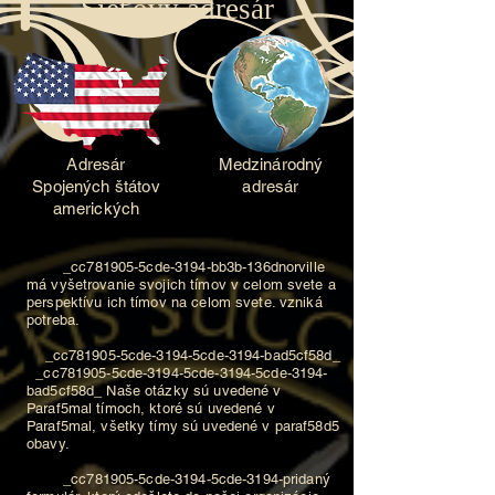
Sieťový adresár
Adresár
Medzinárodný
Spojených štátov
adresár
amerických
_cc781905-5cde-3194-bb3b-136dnorville
má vyšetrovanie svojich tímov v celom svete a
perspektívu ich tímov na celom svete. vzniká
potreba.
_cc781905-5cde-3194-5cde-3194-bad5cf58d_
_cc781905-5cde-3194-5cde-3194-5cde-3194-
bad5cf58d_ Naše otázky sú uvedené v
Paraf5mal tímoch, ktoré sú uvedené v
Paraf5mal, všetky tímy sú uvedené v paraf58d5
obavy.
_cc781905-5cde-3194-5cde-3194-pridaný