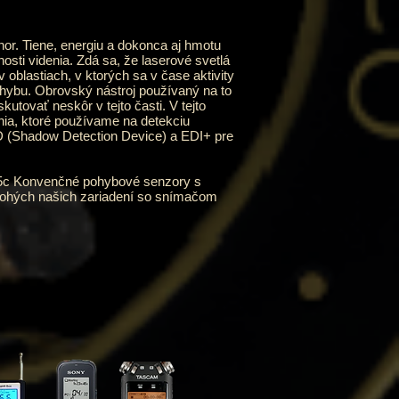
. Tiene, energiu a dokonca aj hmotu
sti videnia. Zdá sa, že laserové svetlá
oblastiach, v ktorých sa v čase aktivity
ybu. Obrovský nástroj používaný na to
tovať neskôr v tejto časti. V tejto
nia, ktoré používame na detekciu
D (Shadow Detection Device) a EDI+ pre
c Konvenčné pohybové senzory s
mnohých našich zariadení so snímačom