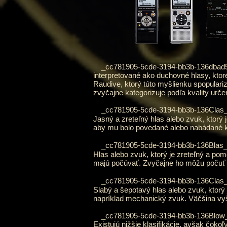
_cc781905-5cde-3194-bb3b-136dbad5c fe
interpretované ako duchovné hlasy, kt
Raudive, ktorý túto myšlienku spopulariz
zvyčajne kategorizuje podľa kvality určen
_cc781905-5cde-3194-bb3b-136Clas
Jasný a zreteľný hlas alebo zvuk, ktor
aby mu bolo povedané alebo nabádané k t
_cc781905-5cde-3194-bb3b-136Blas
Hlas alebo zvuk, ktorý je zreteľný a pom
majú počúvať. Zvyčajne ho môžu počuť sk
_cc781905-5cde-3194-bb3b-136Clas
Slabý a šepotavý hlas alebo zvuk, ktorý
napríklad mechanický zvuk. Väčšina vyšet
_cc781905-5cde-3194-bb3b-136Blow
Existujú nižšie klasifikácie, avšak čoko