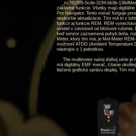
_cc781905-5cde-3194-bb3b-136dMediters
základné funkcie. Všetky majú digitálne
Pro Navigator. Tento merač funguje pre
neskoršie aktualizácie. Tím má tri z 
funkcií aj funkcie REM. REM vynecháva 
svetiel v závislosti od blízkosti ruše
keď senzor zaznamená pohyb tieňa, roz
Meter, ktorý tím má, je Mel-Meter REM
možnosť ATDD (Ambient Temperature Dev
nástrojov s 1 jednotkou.
The multimeter našej ďalšej série je mu
má digitálny EMF merač, čítanie okolitej
tlačenú grafickú správu displej. Tím má 