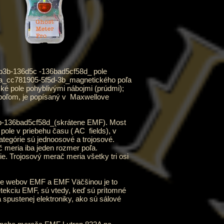
bb3b-136d5c -136bad5cf58d_
pole
_cc781905-5f5d-3b_magnetického poľa
ké pole pohyblivými nábojmi (prúdmi);
 poľom, je popísaný v
Maxwellove
-136bad5cf58d_(skrátene EMF). Most
 pole v priebehu času (
AC
fields), v
ategórie sú jednoosové a trojosové.
 meria iba jeden rozmer poľa.
e. Trojosový merač meria všetky tri osi
e webov EMF a EMF Väčšinou je to
detekciu EMF, sú vtedy, keď sú prítomné
a spustenej elektroniky, ako sú sálové