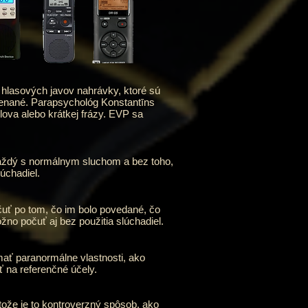
lasových javov nahrávky, ktoré sú
menané. Parapsychológ Konstantīns
lova alebo krátkej frázy. EVP sa
každý s normálnym sluchom a bez toho,
úchadiel.
očuť po tom, čo im bolo povedané, čo
no počuť aj bez použitia slúchadiel.
mať paranormálne vlastnosti, ako
ť na referenčné účely.
etože je to kontroverzný spôsob, ako