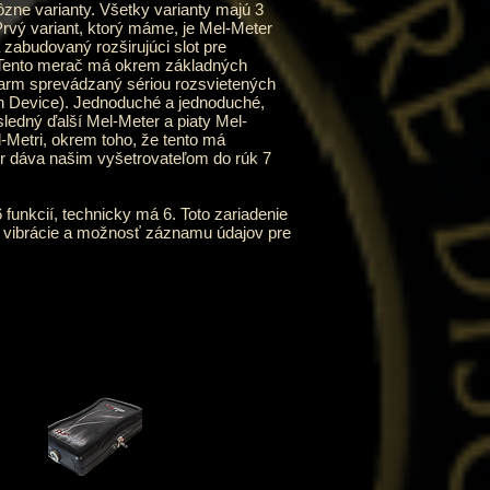
ne varianty. Všetky varianty majú 3
Prvý variant, ktorý máme, je Mel-Meter
zabudovaný rozširujúci slot pre
. Tento merač má okrem základných
alarm sprevádzaný sériou rozsvietených
on Device). Jednoduché a jednoduché,
edný ďalší Mel-Meter a piaty Mel-
Metri, okrem toho, že tento má
r dáva našim vyšetrovateľom do rúk 7
funkcií, technicky má 6. Toto zariadenie
osť, vibrácie a možnosť záznamu údajov pre