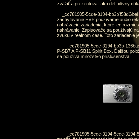
zvážiť a prezentovať ako definitívny dôk
_cc781905-5cde-3194-bb3b'f58dGbal šir
zachytávanie EVP používame audio rekor
nahrávacie zariadenia, ktoré len rozmi
nahrávanie. Zapisovače sa používajú na
zvuku v reálnom čase. Toto zariadenie 
_cc781905-5cde-3194-bb3b-136bad VP p
P-SB7 A P-SB11 Spirit Box. Ďalšou pol
sa používa množstvo príslušenstva.
_cc781905-5cde-3194-5cde-3194-5cde-3