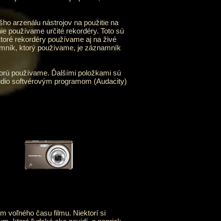
o arzenálu nástrojov na použitie na
e používame určité rekordéry. Toto sú
toré rekordéry používame aj na živé
amník, ktorý používame, je záznamník
orú používame. Ďalšími položkami sú
udio softvérovým programom (Audacity)
oľného času filmu. Niektorí si