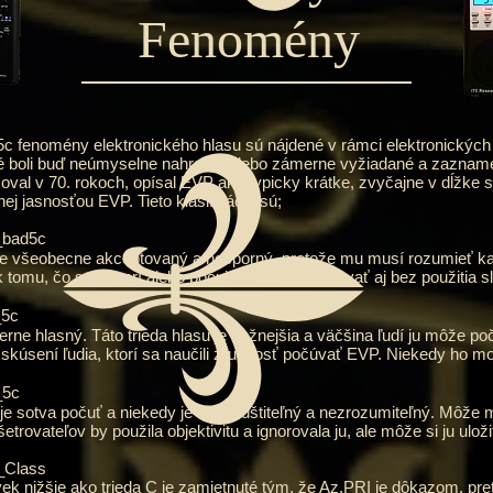
Fenomény
nomény elektronického hlasu sú nájdené v rámci elektronických h
oré boli buď neúmyselne nahrané, alebo zámerne vyžiadané a zazna
oval v 70. rokoch, opísal EVP ako typicky krátke, zvyčajne v dĺžke s
ej jasnosťou EVP. Tieto klasifikácie sú;
_bad5c
ý je všeobecne akceptovaný a nesporný, pretože mu musí rozumieť 
omu, čo sa hovorí alebo počuje. Dá sa to počúvať aj bez použitia sl
_5c
erne hlasný. Táto trieda hlasu je bežnejšia a väčšina ľudí ju môže p
úsení ľudia, ktorí sa naučili zručnosť počúvať EVP. Niekedy ho mož
_5c
 je sotva počuť a niekedy je nerozlúštiteľný a nezrozumiteľný. Môže 
rovateľov by použila objektivitu a ignorovala ju, ale môže si ju uloži
_Class
ľvek nižšie ako trieda C je zamietnuté tým, že Az.PRI je dôkazom, pr