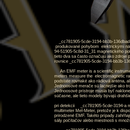
_cc781905-5cde-3194-bb3b-136dbad5c 
produkované pohybom
elektrickými n
94-51905-5c8d-31_31
magnetického po
tieto dva sa často označujú ako zdroje
rovnice
_cc781905-5cde-3194-bb3b-13
An EMF meter is a scientific instrum
meters measure the
electromagnetic ra
podstate rovnaké ako rádiová anténa, a
Jednoosové merače sú lacnejšie ako tro
Jednoosové prístroje musia byť naklone
súčasne, ale tieto modely bývajú drahši
pri detekcii _cc781905-5cde-3194-a 
multimeter Mel-Meter, pretože je k disp
prirodzené EMF. Takéto prípady zahŕňajú 
sály počítačov alebo miestnosti s mno