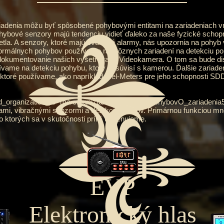
nia môžu byť spôsobené pohybovými entitami na zariadeniach vnor
ybové senzory majú tendenciu vidieť ďaleko za naše fyzické schopno
la. A senzory, ktoré majú zvukové alarmy, nás upozornia na pohyb v 
málnych pohybov používame rad rôznych zariadení na detekciu poh
dokumentovanie našich vyšetrovaní. Videokamera. O tom sa bude disku
ívame na detekciu pohybu, ktorý nesúvisí s kamerou. Ďalšie zariade
 ktoré používame, ako napríklad Mel-Meters pre jeho schopnosti SD
ganization_to“ má organizáciu početných_pohybovO_zariadenia5
ami, vibračnými senzormi a detekciou tieňov. Primárnou funkciou 
o ktorých sa v skutočnosti príliš nevenujeme.
EVP
Elektronický hlas