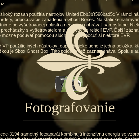
az.
oký rozsah použitia nástrojov United Ebb3b'f586bad5c V rámci nášh
déry, odpočúvacie zariadenia a Ghost Boxes. Na statické nahrávani
estnime po vyšetrovacej oblasti a necháme nahrávať samostatne. Niek
 prechádzky s vyšetrovateľom a na vedenie relácií EVP. Ďalší zázn
je možné počúvať pomocou slúchadiel a vypočuť si niektoré EVP.
oužitie iných nástrojov_cap. Bionické ucho je jedna položka, kt
ožkou je Sbox Ghost Box. Táto položka tiež zaznamenáva. Spolu s a
Fotografovanie
194-samotný fotoaparát kombinujú intenzívnu energiu so vzorom v