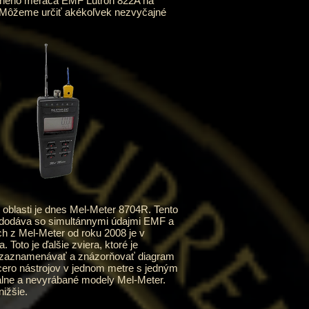
lneho merača EMF Lutron 822A na
. Môžeme určiť akékoľvek nezvyčajné
oblasti je dnes Mel-Meter 8704R. Tento
e dodáva so simultánnymi údajmi EMF a
ch z Mel-Meter od roku 2008 je v
 Toto je ďalšie zviera, ktoré je
osť zaznamenávať a znázorňovať diagram
acero nástrojov v jednom metre s jedným
uálne a nevyrábané modely Mel-Meter.
ižšie.