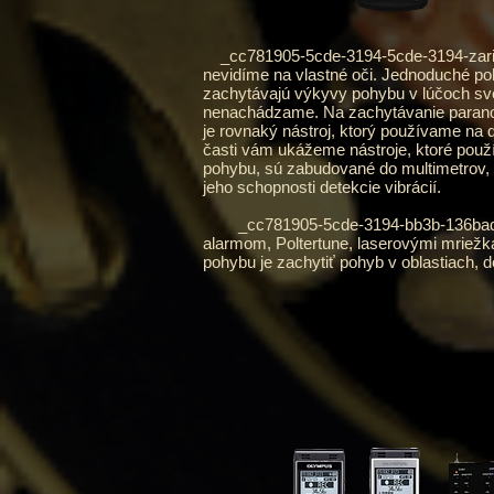
_cc781905-5cde-3194-5cde-3194-zariade
nevidíme na vlastné oči. Jednoduché poh
zachytávajú výkyvy pohybu v lúčoch svet
nenachádzame. Na zachytávanie paranor
je rovnaký nástroj, ktorý používame na 
časti vám ukážeme nástroje, ktoré použ
pohybu, sú zabudované do multimetrov,
jeho schopnosti detekcie vibrácií.
_cc781905-5cde-3194-bb3b-136bad_or
alarmom, Poltertune, laserovými mriežk
pohybu je zachytiť pohyb v oblastiach, d