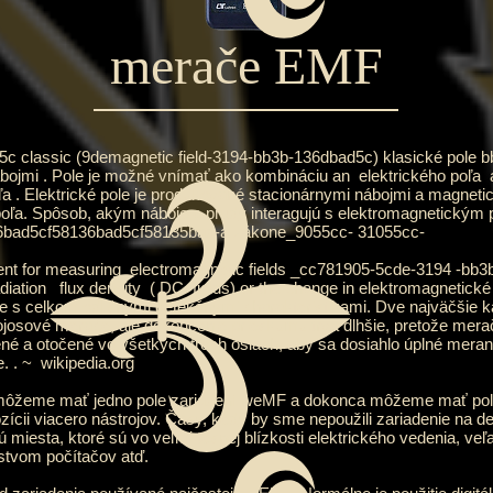
merače EMF
classic (9demagnetic field-3194-bb3b-136dbad5c) klasické pole 
ábojmi
. Pole je možné vnímať ako kombináciu an
elektrického poľa
a
ľa
. Elektrické pole je produkované stacionárnymi nábojmi a magnetic
 poľa. Spôsob, akým náboje a prúdy interagujú s elektromagnetickým
6bad5cf58136bad5cf58135bad-a zákone_9055cc-
31055cc-
ent for measuring
electromagnetic fields
_cc781905-5cde-3194 -bb3b
diation
flux density
(
DC
fields) or the change in elektromagnetické
le s celkom odlišnými detekčnými charakteristikami. Dve najväčšie k
josové merače, ale dokončenie prieskumu trvá dlhšie, pretože merač
né a otočené vo všetkých troch osiach, aby sa dosiahlo úplné merani
e. . ~
wikipedia.org
môžeme mať jedno pole zariadení weMF a dokonca môžeme mať pol
ozícii viacero nástrojov. Časy, kedy by sme nepoužili zariadenie na 
miesta, ktoré sú vo veľmi tesnej blízkosti elektrického vedenia, veľ
žstvom počítačov atď.