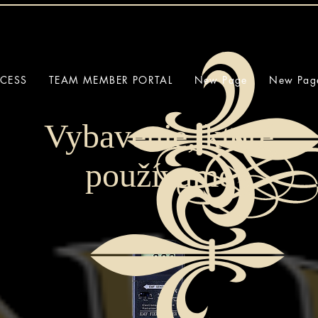
CCESS
TEAM MEMBER PORTAL
New Page
New Pag
Vybavenie, ktoré
používame