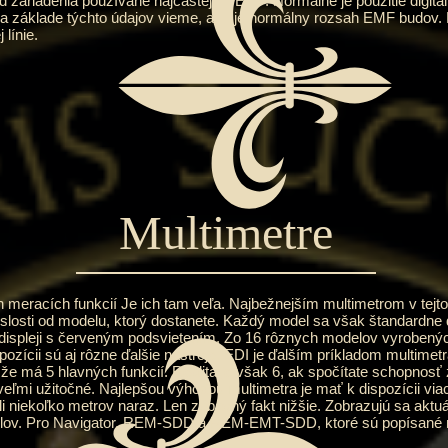
adenia používané najčastejšie EMF. Normálne je použitie digitá
 Na základe týchto údajov vieme, aký je normálny rozsah EMF budov
línie.
Multimetre
racích funkcií Je ich tam veľa. Najbežnejším multimetrom v tejto 
islosti od modelu, ktorý dostanete. Každý model sa však štandardn
om displeji s červeným podsvietením. Zo 16 rôznych modelov vyrobený
ozícii sú aj rôzne ďalšie nástroje. EDI je ďalším príkladom multimetra.
, že má 5 hlavných funkcií. Realita je však 6, ak spočítate schopn
veľmi užitočné. Najlepšou výhodou multimetra je mať k dispozícii vi
i niekoľko metrov naraz. Len zábavný fakt nižšie. Zobrazujú sa akt
elov. Pro Navigator, REM-SDD a REM-EMT-SDD, ktoré sú popísané n