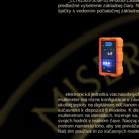
_cc781905-5cde-3194-bb3b-136bad zari
predbežné vyšetrenie základnej čiary.
špičky s vedomím počiatočnej základnej 
elektronická jednotka viacnásobných me
multimeter má rôzne konfigurácie v záv
okolitej teploty na digitálnom odčítan
súčasnosti k dispozícii 6 modelov. K disp
multimetrom na steroidoch. Inzeruje sa
svojich hodnôt v reálnom čase. Naozaj 
metrom namiesto toho, aby ste prevážal
Náš tím používa tri zo súčasných mod