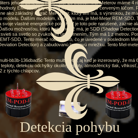
 jeho organizácia multimeter Zo šiestich Mel-Meterov máme 4 rôz
 hodnoty EMF, hodnoty okolitej teploty a baterku s červeným lúčom. 
sne ako základný merač Mel-Meter, ktorý tím má, s výnimkou, že má 
tohto modelu. Ďalším modelom, ktorý tím má, je Mel-Meter REM-SDD
svoje vlastné energetické pole. Keď je toto pole narušené, zaznie 
nia. Ďalšou možnosťou, ktorú tento merač má, je SDD (Shadow Detecti
svieti sa svetlo so zvukovým upozornením. Tým má 1 z metrov. Posl
-EMT-SDD. Tento merač robí všetko, čo je uvedené v poslednom Mel-
iation Detection) a zabudovanú laserovú mriežku. Tento Mel-mete
lti-bb3b-136dbad5c Tento multimeter, aj keď je inzerovaný, že má 6 
 teploty, detekciu odchýlky okolitej teploty, atmosférický tlak, vlhk
2 z týchto chlapcov.
Detekcia pohybu