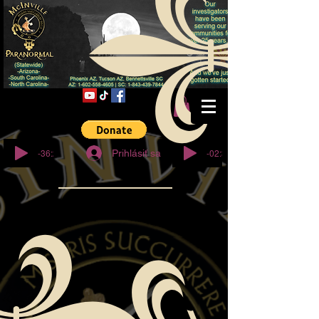
© Copyright
-36:27
-02:32
Prihlásiť sa