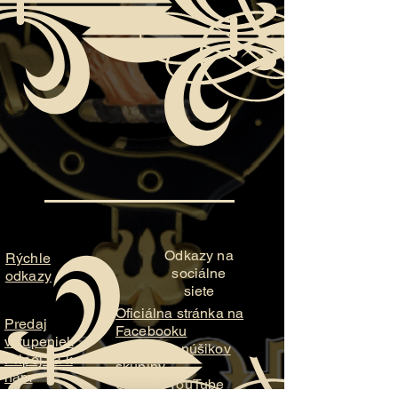
Odkazy na
Rýchle
sociálne
odkazy
siete
Oficiálna stránka na
Predaj
Facebooku
vstupeniek
Stránka fanúšikov
Pripoj sa k
skupiny
nám
Stránka YouTube
Potrebujete