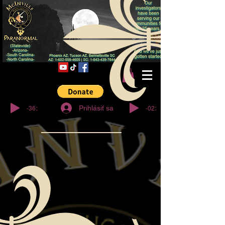
© Copyright
-36:27
-02:32
Prihlásiť sa