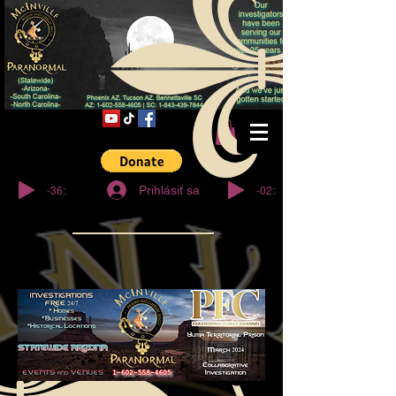
© Copyright
-36:27
-02:32
Prihlásiť sa