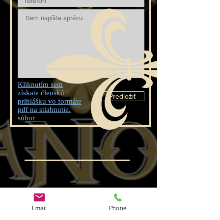
Kliknutím sem
získate členskú
Predložiť
prihlášku vo formáte
pdf na stiahnutie.
súbor
Odkazy na
Rýchle
sociálne
odkazy
Email
Phone
siete