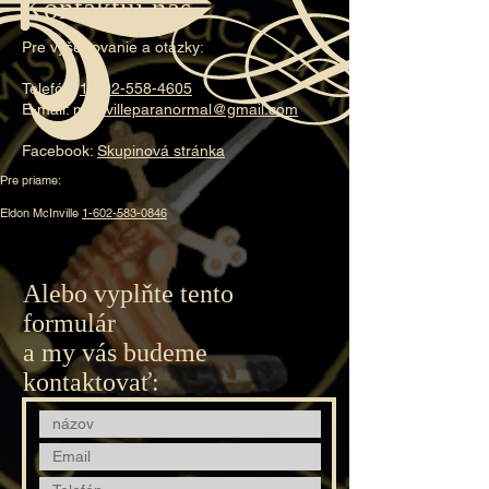
Kontaktuj nás
Pre vyšetrovanie a otázky:
Telefón:
1-602-558-4605
E-mail:
mcinvilleparanormal@gmail.com
Facebook:
Skupinová stránka
Pre priame:
Eldon McInville
1-602-583-0846
Alebo vyplňte tento
formulár
a my vás budeme
kontaktovať: