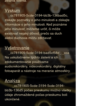
želania klienta.
Výskum
_cc781905-5cde-3194-bb3b-136bad5c,
získajte poznatky o jeho minulosti a získajte
informácie o jeho minulosti. Keď poznáme
jeho minulosť, môžeme určiť, či môže
existovať nejaký dôvod, prečo sa duch
alebo duchovia môžu zdržiavať.
Vyšetrovanie
_cc781905-5cde-3194-bad5cf58d_ _cca
Na uskutočnenie týchto zistení a ich
zdokumentovanie používame
audiorekordéry, videorekordéry, digitálny
fotoaparát a nástroje na meranie atmosféry.
Analýza
_cc781905-5cde-3194-5cde-3194-
bb3b-136d5 počas prieskumu možno všetky
údaje zhromaždené počas prieskumu boli
ukončené.