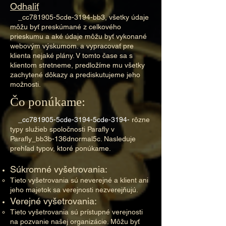
Odhaliť
_cc781905-5cde-3194-bb3, všetky údaje
môžu byť preskúmané z celkového
prieskumu a aké údaje môžu byť vykonané
webovým výskumom. a vypracovať pre
klienta nejaké plány. V tomto čase sa s
klientom stretneme, predložíme mu všetky
zachytené dôkazy a prediskutujeme jeho
možnosti.​
Čo ponúkame:
_cc781905-5cde-3194-5cde-3194-
rôzne
typy služieb spoločnosti Parafly v
Parafly_bb3b-136dnormal5c. Nasleduje
prehľad typov, ktoré ponúkame.
Súkromné vyšetrovania:
Tieto vyšetrovania sú neverejné a klient ani
jeho majetok sa verejnosti nezverejňujú.​
Verejné vyšetrovania:
Tieto vyšetrovania sú prístupné verejnosti
na pozvanie našej organizácie. Môžu byť