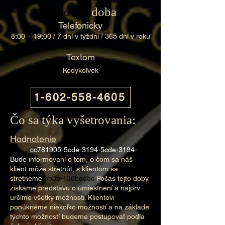
Pracovná
doba
​
Telefonicky
8:00 – 19:00 / 7 dní v týždni / 365 dní v roku
Textom
Kedykoľvek
1-602-558-4605
Čo sa týka vyšetrovania:
Hodnotenie
_cc781905-5cde-3194-5cde-3194-
Bude
informovaní o tom, o čom sa náš
klient môže stretnúť, s klientom sa
stretneme
bb3b-136bad5c
Počas tejto doby
získame predstavu o umiestnení a najprv
určíme všetky možnosti. Klientovi
ponúkneme niekoľko možností a na základe
týchto možností budeme postupovať podľa