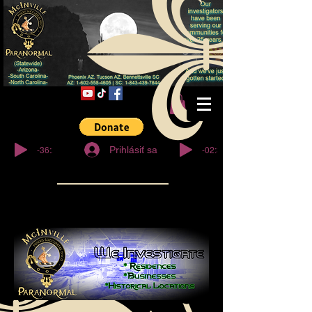
© Copyright
-36:27
-02:32
Prihlásiť sa