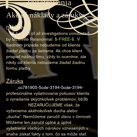
Vyšetrovania
Aké sú náklady a záruky:
náklady
T
he cost of all investigations conducted
by McInville Paranormal
$-FREE-$
.
V
žiadnom prípade nebudeme od klienta
žiadať platbu za šetrenie. Ak chce klient
prispieť nášmu tímu, vždy to oceníme, ale
nikdy od klienta nebudeme žiadať žiadnu
formu platby.
Záruka
_cc781905-5cde-3194-5cde-3194-
profesionálne vyšetrovanie pokusov klienta
o vyriešenie akýchkoľvek problémov_bb3b
-136bad5c
NEZARUČUJEME však, že
vyženieme akéhokoľvek ducha alebo
„ducha“. Nemôžeme zaručiť úľavu v činnosti.
Môžeme len zaručiť úplné a úplné
vyšetrenie všetkých nárokov vznesených v
snahe získať fakty o tom, čo sa môže stať.