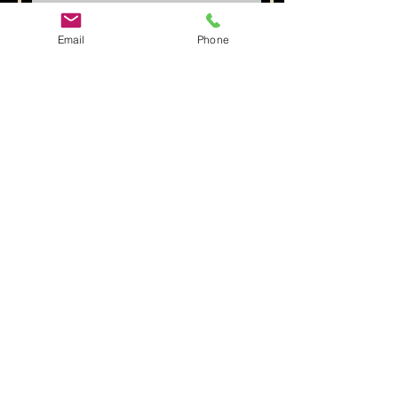
Email
Phone
Kliknutím sem si môžete stiahnuť
formulár zmluvy o vyšetrovaní vo
formáte pdf. súbor
Predložiť