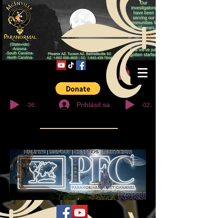
© Copyright
-36:27
-02:32
Prihlásiť sa