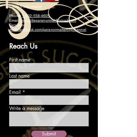
Contact Information
Phone:
1-602-558-4605
Email:
mcinvilleparanormal@gmail.com
Facebook:
www.facebook.com/paranormalfamilychannel
Reach Us
First name
Last name
Email
Write a message
Submit