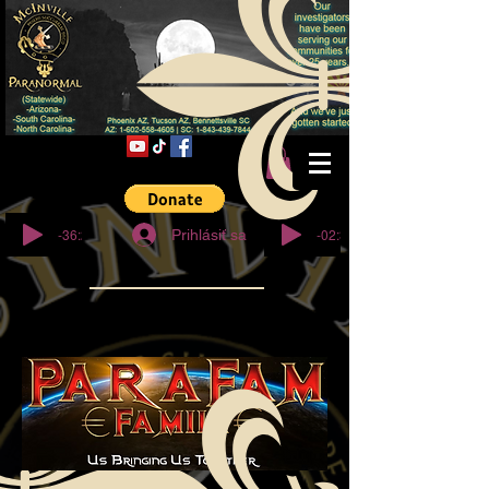
© Copyright
-36:27
-02:32
Prihlásiť sa