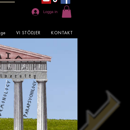
Logga in
age
VI STÖDJER
KONTAKT