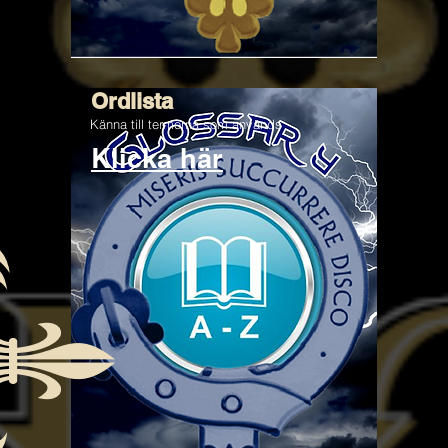
Ordlista
Känna till termerna som används
Klicka här