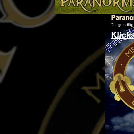
Parano
Det grundlä
Klick