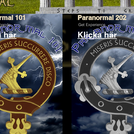
rmal 101
Paranormal 202
ggande
Get Experience
a här
Klicka här