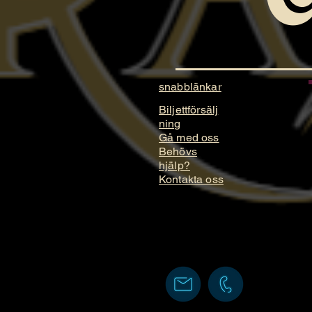
snabblänkar
Biljettförsälj
ning
Gå med oss
Behövs
hjälp?
Kontakta oss