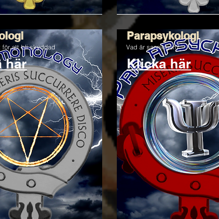
logi
Parapsykologi
gt för att bli skyddad
Vad är sanningen?
a här
Klicka här