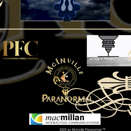
2022 av McInville Paranormal ™