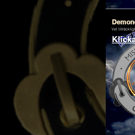
Demono
Vet tillräckli
Klick