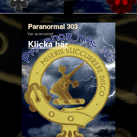
Paranormal 303
Var avancerad
Klicka här