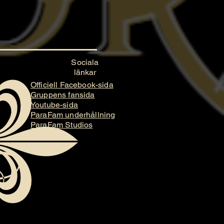
Sociala
länkar
Officiell Facebook-sida
Gruppens fansida
Youtube-sida
ParaFam underhållning
ParaFam Studios