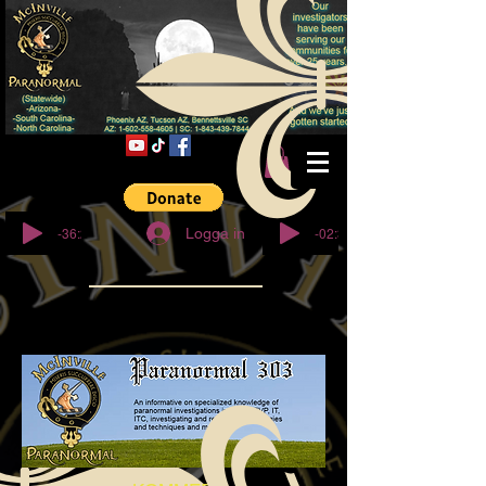
© Copyright
-36:27
-02:32
Logga in