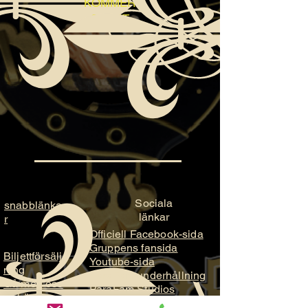
KOMMER
SNART
Sociala
snabblänka
länkar
r
Officiell Facebook-sida
Gruppens fansida
Biljettförsälj
Youtube-sida
ning
ParaFam underhållning
Gå med oss
ParaFam Studios
Behövs