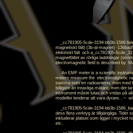
_cc781905-5cde-3194-bb3b-1586 fieldbad5
magnetiskt fält) (3b-al-magnet) -136ba
elektriskt fält
och
a_cc781905-5cde_31
magnetfältet av rörliga laddningar (strö
electromagnetic field is described by
Ma
An EMF meter is a scientific instrum
meters measure the
electromagnetic ra
samma som en radioantenn, men med helt 
billigare än treaxliga mätare, men det t
instrument måste lutas och vridas på alla
modeller tenderar att vara dyrare. . ~
wi
_cc781905-5cde-3194-bb3b-1586_bad5EM
dess flera verktyg är tillgängliga. Tide
inkluderar platser som ligger i mycket n
etc.