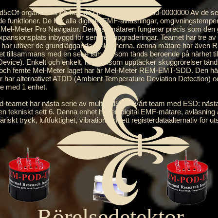
-organisationen har sin eixd-50000 och 2000-0000000 Av de sex M
nde funktioner. De har alla digitala EMF-avläsningar, omgivningstemp
r är Mel-Meter Pro Navigator. Den här mätaren fungerar precis som d
expansionsplats inbyggd för senare uppgraderingar. Teamet har tre a
r utöver de grundläggande funktionerna, denna mätare har även RE
larmet tillsammans med en serie lampor som tänds beroende på närhet ti
ice). Enkelt och enkelt, när sensorn upptäcker skuggrörelser tänds e
 och femte Mel-Meter laget har är Mel-Meter REM-EMT-SDD. Den här 
r har alternativet ATDD (Ambient Temperature Deviation Detection) 
re med 1 enhet.
amet har nästa serie av multibad5c-DI vårt team med ESD: nästa
den tekniskt sett 6. Denna enhet har en digital EMF-mätare, avläsnin
kt tryck, luftfuktighet, vibration och ett registerdataalternativ för ut
Rörelsedetektor