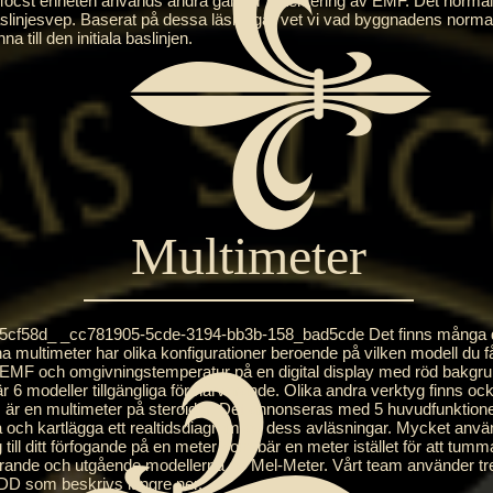
t enheten används andra gånger detektering av EMF. Det normala
aslinjesvep. Baserat på dessa läsningar vet vi vad byggnadens normala 
 till den initiala baslinjen.
Multimeter
58d_ _cc781905-5cde-3194-bb3b-158_bad5cde Det finns många där
multimeter har olika konfigurationer beroende på vilken modell du f
EMF och omgivningstemperatur på en digital display med röd bakgru
6 modeller tillgängliga för närvarande. Olika andra verktyg finns oc
om är en multimeter på steroider. Det annonseras med 5 huvudfunktione
och kartlägga ett realtidsdiagram av dess avläsningar. Mycket använ
till ditt förfogande på en meter som bär en meter istället för att tumma
varande och utgående modellerna av Mel-Meter. Vårt team använder t
 som beskrivs längre ner.