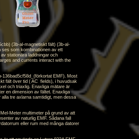
b) (3b-al-magnetiskt fält) (3b-al-
an ses som kombinationen av ett
 av stationära laddningar och
arges and currents interact with the
-136bad5cf58d_(förkortat EMF). Most
t fält över tid (
AC
fields), i huvudsak
l och triaxlig. Enaxliga mätare är
er en dimension av fältet. Enaxliga
r alla tre axlarna samtidigt, men dessa
l-Meter multimeter på grund av att
esenter av naturlig EMF. Sådana fall
stordatorrum eller rum med många datorer