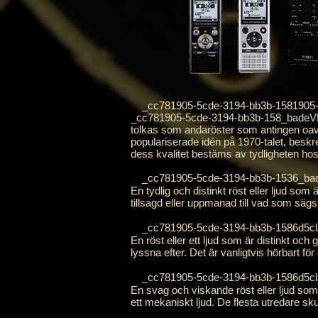
_cc781905-5cde-3194-bb3b-1581905-5
_cc781905-5cde-3194-bb3b-158_badeVPfna 
tolkas som andaröster som antingen oavsi
populariserade idén på 1970-talet, beskre
dess kvalitet bestäms av tydligheten hos
_cc781905-5cde-3194-bb3b-1536_bad
En tydlig och distinkt röst eller ljud so
tillsagd eller uppmanad till vad som sägs
_cc781905-5cde-3194-bb3b-1586d5cl
En röst eller ett ljud som är distinkt och
lyssna efter. Det är vanligtvis hörbart f
_cc781905-5cde-3194-bb3b-1586d5cl
En svag och viskande röst eller ljud so
ett mekaniskt ljud. De flesta utredare sk