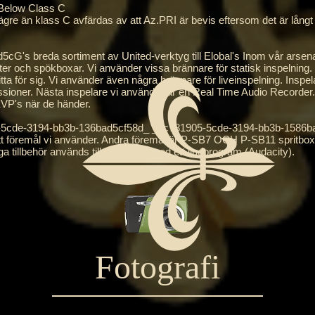
elow Class C
lägre än klass C avfärdas av att Az.PRI är bevis eftersom det är långt ti
 breda sortiment av United-verktyg till Elobal's Inom vår arsenal
er och spökboxar. Vi använder vissa brännare för statisk inspelning. 
tta för sig. Vi använder även några brännare för liveinspelning. Inspe
ssioner. Nästa inspelare vi använder är en Real Time Audio Recorde
EVP's när de händer.
de-3194-bb3b-136bad5cf58d_ _cc781905-5cde-3194-bb3b-1586badd
är ett föremål vi använder. Andra föremål är P-SB7 OCH P-SB11 spritbo
a tillbehör används tillsammans med ett ljudprogram (Audacity).
Fotografi