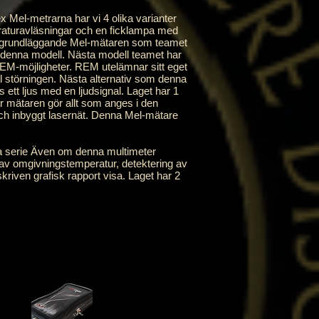
el-metrarna har vi 4 olika varianter
eraturavläsningar och en ficklampa med
en grundläggande Mel-mätaren som teamet
v denna modell. Nästa modell teamet har
M-möjligheter. REM utelämnar sitt eget
ll störningen. Nästa alternativ som denna
tt ljus med en ljudsignal. Laget har 1
mätaren gör allt som anges i den
och inbyggt lasernät. Denna Mel-mätare
 serie Även om denna multimeter
g av omgivningstemperatur, detektering av
skriven grafisk rapport visa. Laget har 2