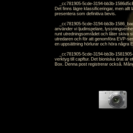
_cc781905-5cde-3194-bb3b-1586d5cB
Det finns lägre klassificeringar, men allt 
presentera som definitiva bevis.
_cc781905-5cde-3194-bb3b-1586_bad5cG's
använder vi ljudinspelare, lyssningsenhet
runt utredningsområdet och låter skiva si
utredaren och för att genomföra EVP-se
en uppsättning hörlurar och höra några 
_cc781905-5cde-3194-bb3b-1581905-5c
verktyg till capftur. Det bioniska örat 
Box. Denna post registrerar också. Mång