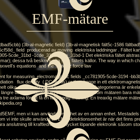
EMF-mätare
cbb) (3b-al-magnetic field) (3b-al-magnetisk fält5c-1586 fältbad5cb
d5cf58d_
field
producerad av moving
elektriska laddningar
. Fältet k
905-5cde_31bd
-1cde_31bd-5cde_31bd-1 Det elektriska fältet alstras
mmar); dessa två beskrivs ofta som fältets källor. The way in which ch
xwell's
equations and the
Lorentz force law
ent for measuring
electromagnetic fields
_cc781905-5cde-3194 -bb3b
diation
flux density
(
DC
fields) or the change in ett elektromagnetisk
olika detektionsegenskaper. De två största kategorierna är enkelaxe
ar längre tid att genomföra en undersökning eftersom mätaren bara mät
 tre axlarna för att få en fullständig mätning. En treaxlig mätare mäte
kipedia.org
F, men vi kan använda en enhet av en annan enhet. Mestadels Me
r som vi inte skulle använda en EMF-detektionsenhet är när det finns pr
ära anslutning till kraftledningar, mycket löpande elektronik såsom 