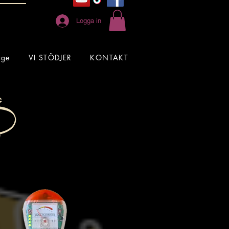
Logga in
age
VI STÖDJER
KONTAKT