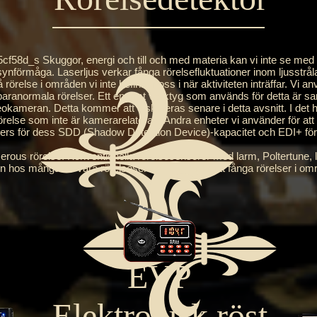
d_s Skuggor, energi och till och med materia kan vi inte se med 
 synförmåga. Laserljus verkar fånga rörelsefluktuationer inom ljusstr
lse i områden vi inte befinner oss i när aktiviteten inträffar. Vi an
a paranormala rörelser. Ett enormt verktyg som används för detta är 
ameran. Detta kommer att diskuteras senare i detta avsnitt. I det hä
rörelse som inte är kamerarelaterad. Andra enheter vi använder för at
ers för dess SDD (Shadow Detection Device)-kapacitet och EDI+ för
rörelse. Konventionella rörelsesensorer med larm, Poltertune, las
 hos många av våra rörelsesensorenheter är att fånga rörelser i områ
EVP
Elektronisk röst