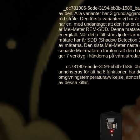
_cc781905-5cde-3194-bb3b-1586_bad5cOf
av den. Alla varianter har 3 grundlägga
röd stråle. Den första varianten vi ha
har en, med undantaget att den har en 
är Mel-Meter REM-SDD. Denna mätare ha
energifält. När detta fält störs ljuder 
mätare har är SDD (Shadow Detection Dev
av mätarna. Den sista Mel-Meter nästa
senaste Mel-mätaren förutom att den hä
ger 7 verktyg i händerna på våra utreda
_cc781905-5cde-3194-bb3b-1586_05d-te
annonseras för att ha 6 funktioner, har 
omgivningstemperaturavvikelse, atmosfäris
av dessa killar.