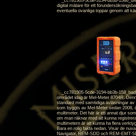
_cc781905-5cde-3194-bb3b-1586_dMocs
digital mätare för ett förundersökningsb
eventuella ovanliga toppar genom att känna
_cc781905-5cde-3194-bb3b-158_bad5cf
området idag är Mel-Meter 8704R. Denna 
standard med samtidiga avläsningar av 
som byggts av Mel-Meter sedan 2008, är 
multimeter. Det här är ett annat djur s
om man räknar med att kunna registrera 
multimetern är att kunna ha flera verktyg 
Bara en rolig fakta nedan. Visar de nu
Navigator, REM-SDD och REM-EMT-SDD