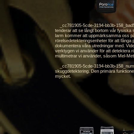
_cc781905-5cde-3194-bb3b-158_bad5cf58
tenderar att se långt bortom vår fysiska
larm kommer att uppmärksamma oss på röre
rörelsedetekteringsenheter för att fång
dokumentera våra utredningar med. Videok
verktygen vi använder för att detektera 
multimetrar vi använder, såsom Mel-Met
_cc781905-5cde-3194-bb3b-158_numerous 
skuggdetektering. Den primära funktionen
mycket.