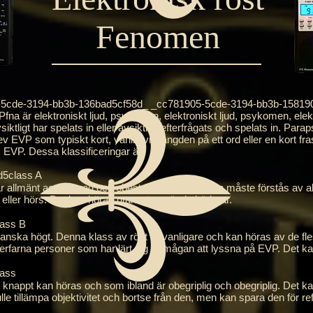
Fenomen
cde-3194-bb3b-136bad5cf58d_ _cc781905-5cde-3194-bb3b-158190
är elektroniskt ljud, psykomen, elektroniskt ljud, psykomen, elektr
ktligt har spelats in eller avsiktligt efterfrågats och spelats in. P
v EVP som typiskt kort, vanligtvis längden på ett ord eller en kort fra
 EVP. Dessa klassificeringar är;
5class A
m är allmänt accepterad och obestridd, eftersom den måste förstås av a
 eller hörs. Det kan höras utan att använda hörlurar.
ass B
 ganska högt. Denna klass av röst är vanligare och kan höras av de flest
ör erfarna personer som har lärt sig förmågan att lyssna på EVP. Det ka
ass
m knappt kan höras och som ibland är obegriplig och obegriplig. Det
ulle tillämpa objektivitet och bortse från den, men kan spara den för 