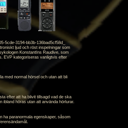
5-5cde-3194-bb3b-136bad5cf58d_
oniskt ljud och röst inspelningar som
arapsykologen Konstantīns Raudive, som
s. EVP kategoriseras vanligtvis efter
lla med normal hörsel och utan att bli
a efter att ha blivit tillsagd vad de ska
n ibland höras utan att använda hörlurar.
 kan ha paranormala egenskaper, såsom
referensändamål.