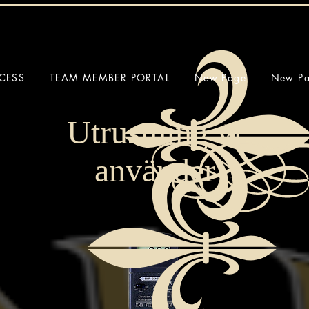
CESS
TEAM MEMBER PORTAL
New Page
New P
Utrustning vi
använder