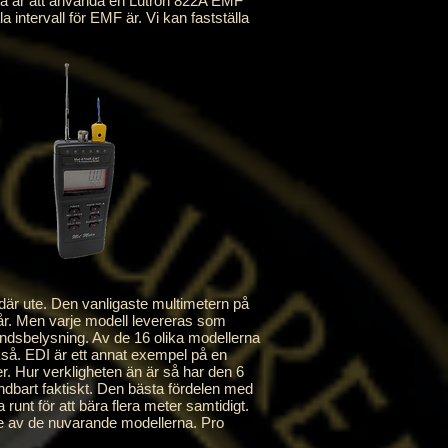
 är att använda en Lutron 822A EMF
intervall för EMF är. Vi kan fastställa
 ute. Den vanligaste multimetern på
år. Men varje modell levereras som
ndsbelysning. Av de 16 olika modellerna
kså. EDI är ett annat exempel på en
r. Hur verkligheten än är så har den 6
dbart faktiskt. Den bästa fördelen med
 runt för att bära flera meter samtidigt.
re av de nuvarande modellerna. Pro