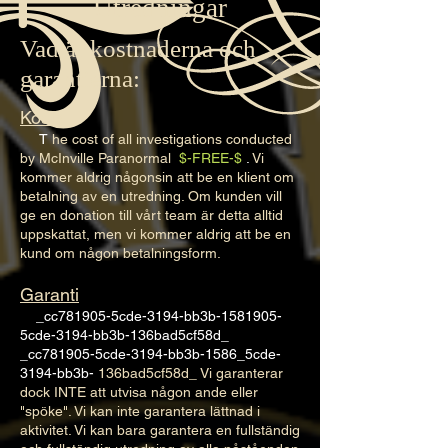
Utredningar
Vad är kostnaderna och
garantierna:
Kosta
T
he cost of all investigations conducted
by McInville Paranormal
$-FREE-$
.
Vi
kommer aldrig någonsin att be en klient om
betalning av en utredning. Om kunden vill
ge en donation till vårt team är detta alltid
uppskattat, men vi kommer aldrig att be en
kund om någon betalningsform.
Garanti
_cc781905-5cde-3194-bb3b-1581905-
5cde-3194-bb3b-136bad5cf58d_
_cc781905-5cde-3194-bb3b-1586_5cde-
3194-bb3b-
136bad5cf58d_ Vi garanterar
dock INTE att utvisa någon ande eller
"spöke". Vi kan inte garantera lättnad i
aktivitet. Vi kan bara garantera en fullständig