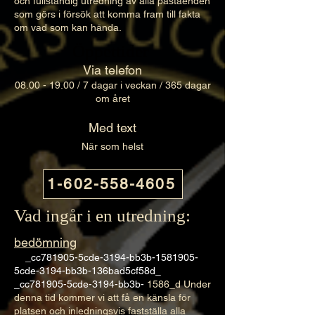
och fullständig utredning av alla påståenden
som görs i försök att komma fram till fakta
om vad som kan hända.
Öppettider
Via telefon
08.00 - 19.00
/ 7 dagar i veckan / 365 dagar
om året
Med text
När som helst
1-602-558-4605
Vad ingår i en utredning:
bedömning
_cc781905-5cde-3194-bb3b-1581905-
5cde-3194-bb3b-136bad5cf58d_
_cc781905-5cde-3194-bb3b-
1586_d Under
denna tid kommer vi att få en känsla för
platsen och inledningsvis fastställa alla