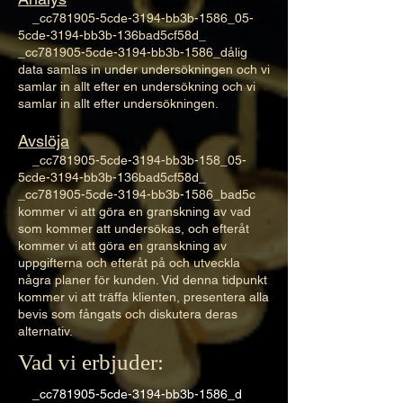
_cc781905-5cde-3194-bb3b-1586_05-
5cde-3194-bb3b-136bad5cf58d_
_cc781905-5cde-3194-bb3b-1586_dålig
data samlas in under undersökningen och vi
samlar in allt efter en undersökning och vi
samlar in allt efter undersökningen.
Avslöja
_cc781905-5cde-3194-bb3b-158_05-
5cde-3194-bb3b-136bad5cf58d_
_cc781905-5cde-3194-bb3b-1586_bad5c
kommer vi att göra en granskning av vad
som kommer att undersökas, och efteråt
kommer vi att göra en granskning av
uppgifterna och efteråt på och utveckla
några planer för kunden. Vid denna tidpunkt
kommer vi att träffa klienten, presentera alla
bevis som fångats och diskutera deras
alternativ.​
Vad vi erbjuder:
_cc781905-5cde-3194-bb3b-1586_d