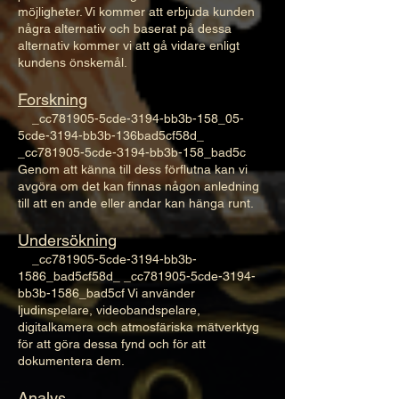
möjligheter. Vi kommer att erbjuda kunden
några alternativ och baserat på dessa
alternativ kommer vi att gå vidare enligt
kundens önskemål.
Forskning
_cc781905-5cde-3194-bb3b-158_05-
5cde-3194-bb3b-136bad5cf58d_
_cc781905-5cde-3194-bb3b-158_bad5c
Genom att känna till dess förflutna kan vi
avgöra om det kan finnas någon anledning
till att en ande eller andar kan hänga runt.
Undersökning
_cc781905-5cde-3194-bb3b-
1586_bad5cf58d_ _cc781905-5cde-3194-
bb3b-1586_bad5cf Vi använder
ljudinspelare, videobandspelare,
digitalkamera och atmosfäriska mätverktyg
för att göra dessa fynd och för att
dokumentera dem.
Analys