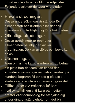
utbud av olika typer av McInville-tjänster.
Följande beskriver de typer vi erbjuder.
Privata utredningar:
Dessa undersökningar är stängda för
allmänheten och klienten eller dennes
egendom är inte tillgänglig för allmänheten.​
Offentliga utredningar:
Dessa utredningar är öppna för
allmänheten på inbjudan av vår
organisation. De kan avslöjas och bevis kan
delas.​
Utrensningar:
Även om vi inte kan garantera att du befriar
din plats från det som kan finnas där,
erbjuder vi rensningar av platsen endast på
kundens begäran. Vi tar aldrig på oss att
städa såvida vi inte uppmanas att göra det.​
Tillkallelse av externa källor:
I sällsynta fall kan vi tillkalla ett medium,
präster eller demonolog för att hjälpa dig
under dina omständigheter om det blir
nödvändigt.​