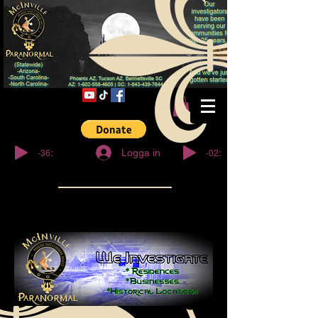
© Copyright
-36:27
-02:32
Logga in