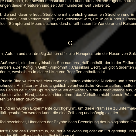
niger Humanoid, der sowohl menschliche als auch affenähnliche Eigenschafte
ungen dieser Kreaturen sind seit Jahrhunderten weit verbreitet.
, die sich daran erfreut, Sterbliche mit ziemlich grausamen Streichen und E
ertrauten Gerät verkommen ist, das verwendet wird, um wilde Kinder zu bedrohe
 Felder, Sümpfe und Moore suchend durchstreift haben für Wanderer und Reis
_C_
in, Autorin und seit dreißig Jahren offizielle Hohepriesterin der Hexen von Sa
Außenwelt, die den mythischen See namens „Hali“ enthält, der in der Fiktion
ers („Der König in Gelb“) vorkommt : „Cassildas Lied“). Es gibt Studenten a
önnte, weshalb es in dieser Liste von Begriffen enthalten ist.
 Puerto Rico wurden seit etwa zwanzig Jahren zahlreiche Nutztiere und streu
efunden. Am Tatort wird die angeblich verantwortliche Kreatur äußerst selten
das Fehlen deutlicher Spuren schließen entweder Vielfraße oder Warane aus, 
oder ein wilder Hund, aber auch hier stimmt das Verhalten nicht überein. Was
ebten Sensation geworden.
ert und es wurden Experimente durchgeführt, um diese Prämisse zu untermaue
ität geschaffen werden kann, die eine Zeit lang unabhängig existiert.
Tod bezeichnet, Überleben der Psyche nach Beendigung des biologischen Org
isierte Form des Exorzismus, bei der eine Wohnung oder ein Ort gereinigt und
h der Bittsteller durch das Gebiet bewegt.