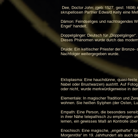
Dee, Doctor John: (geb. 1527, gest. 1608)
skrupellosen Partner Edward Kelly eine Met
Dämon: Feindseliges und nachtragendes We
Engel“ handelt.
Doppelgänger: Deutsch für „Doppelgänger“. 
Dieses Phänomen wurde durch das moderner
Druide: Ein keltischer Priester der Bronze-
Nachfolger weitergegeben wurde.
Ektoplasma: Eine hauchdünne, quasi-feste
Nabel oder Brustwarzen) austritt. Auf Fot
oder nicht, wurde merkwürdigerweise in den
Elementale: In magischer Tradition und Zer
wohnen. Sie heißen Sylphen (der Osten, Lu
Empath: Eine Person, die besonders sensib
in ihrer Nähe telepathisch zu empfangen 
lernen, ein gewisses Maß an Kontrolle über
Enochisch: Eine magische, „engelhafte“ Sp
Morgenröte“ im 19. Jahrhundert als auch d