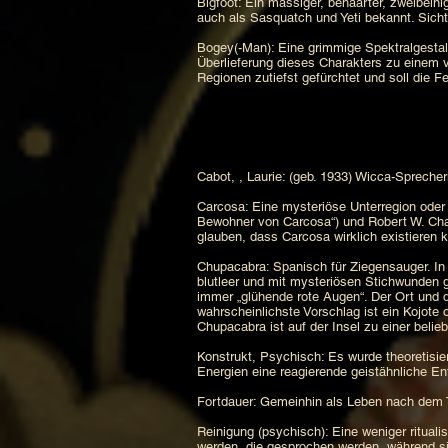
Bigfoot: Ein massiger, behaarter, zweibei
auch als Sasquatch und Yeti bekannt. Sicht
Bogey(-Man): Eine grimmige Spektralgestalt
Überlieferung dieses Charakters zu einem v
Regionen zutiefst gefürchtet und soll die
Cabot, , Laurie: (geb. 1933) Wicca-Sprecher
Carcosa: Eine mysteriöse Unterregion oder 
Bewohner von Carcosa“) und Robert W. Chamb
glauben, dass Carcosa wirklich existieren k
Chupacabra: Spanisch für Ziegensauger. In
blutleer und mit mysteriösen Stichwunden g
immer „glühende rote Augen“. Der Ort und 
wahrscheinlichste Vorschlag ist ein Kojote 
Chupacabra ist auf der Insel zu einer beli
Konstrukt, Psychisch: Es wurde theoretisi
Energien eine reagierende geistähnliche Ent
Fortdauer: Gemeinhin als Leben nach dem 
Reinigung (psychisch): Eine weniger ritual
werden, die gesprochen werden, während sic