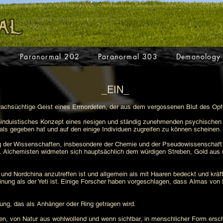
1
Paranormal 202
Paranormal 303
Demonology
_EIN_
r rachsüchtige Geist eines Ermordeten, der aus dem vergossenen Blut des Opf
hinduistisches Konzept eines riesigen und ständig zunehmenden psychischen
als gegeben hat und auf den einige Individuen zugreifen zu können scheinen.
er Wissenschaften, insbesondere der Chemie und der Pseudowissenschaft der 
. Alchemisten widmeten sich hauptsächlich dem würdigen Streben, Gold aus 
 und Nordchina anzutreffen ist und allgemein als mit Haaren bedeckt und kräf
einung als der Yeti ist. Einige Forscher haben vorgeschlagen, dass Almas vo
ng, das als Anhänger oder Ring getragen wird.
en, von Natur aus wohlwollend und wenn sichtbar, in menschlicher Form ers