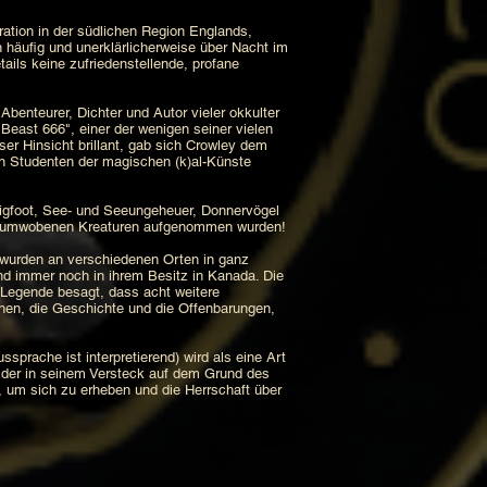
ration in der südlichen Region Englands,
häufig und unerklärlicherweise über Nacht im
ils keine zufriedenstellende, profane
Abenteurer, Dichter und Autor vieler okkulter
Beast 666", einer der wenigen seiner vielen
er Hinsicht brillant, gab sich Crowley dem
en Studenten der magischen (k)al-Künste
igfoot, See- und Seeungeheuer, Donnervögel
agenumwobenen Kreaturen aufgenommen wurden!
, wurden an verschiedenen Orten in ganz
nd immer noch in ihrem Besitz in Kanada. Die
Legende besagt, dass acht weitere
onen, die Geschichte und die Offenbarungen,
ssprache ist interpretierend) wird als eine Art
, der in seinem Versteck auf dem Grund des
en, um sich zu erheben und die Herrschaft über