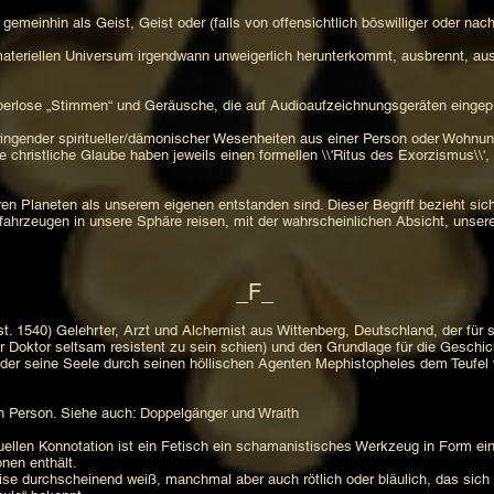
 gemeinhin als Geist, Geist oder (falls von offensichtlich böswilliger oder n
ateriellen Universum irgendwann unweigerlich herunterkommt, ausbrennt, ausei
rperlose „Stimmen“ und Geräusche, die auf Audioaufzeichnungsgeräten eingepr
ingender spiritueller/dämonischer Wesenheiten aus einer Person oder Wohnung, 
he christliche Glaube haben jeweils einen formellen \\'Ritus des Exorzismus\\',
en Planeten als unserem eigenen entstanden sind. Dieser Begriff bezieht sic
ahrzeugen in unsere Sphäre reisen, mit der wahrscheinlichen Absicht, unser
_F_
t. 1540) Gelehrter, Arzt und Alchemist aus Wittenberg, Deutschland, der für 
r Doktor seltsam resistent zu sein schien) und den Grundlage für die Gesch
 der seine Seele durch seinen höllischen Agenten Mephistopheles dem Teufel 
en Person. Siehe auch: Doppelgänger und Wraith
len Konnotation ist ein Fetisch ein schamanistisches Werkzeug in Form einer
nen enthält.
ise durchscheinend weiß, manchmal aber auch rötlich oder bläulich, das sich 