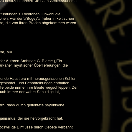
n zu besitzen scheint. Je nach Gebietsschema
ntführungen zu bedrohen. Obwohl die
n, war der \\'Bogey\\' früher in keltischen
ende, die von ihren Pfaden abgekommen waren.
lem, MA.
 der Autoren Ambroce G. Bierce („Ein
rkaner, mystischer Überlieferungen, die
nende Haustiere mit herausgerissenen Kehlen,
 gesichtet, und Beschreibungen enthalten
die beide immer ihre Beute wegschleppen. Der
 auch immer der wahre Schuldige ist,
rn, dass durch gerichtete psychische
anismus, der sie hervorgebracht hat.
 böswillige Einflüsse durch Gebete verbannt