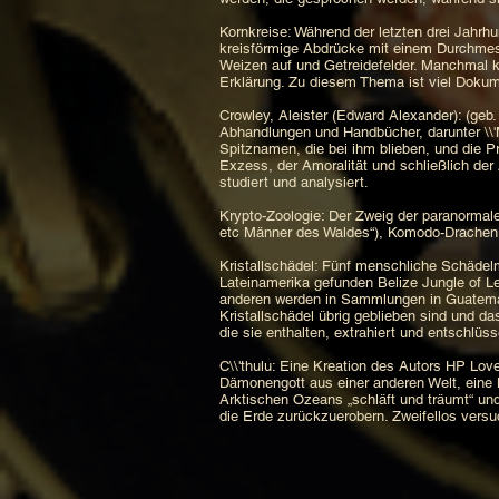
Kornkreise: Während der letzten drei Jahrh
kreisförmige Abdrücke mit einem Durchmes
Weizen auf und Getreidefelder. Manchmal ka
Erklärung. Zu diesem Thema ist viel Dokum
Crowley, Aleister (Edward Alexander): (geb.
Abhandlungen und Handbücher, darunter \\'M
Spitznamen, die bei ihm blieben, und die P
Exzess, der Amoralität und schließlich de
studiert und analysiert.
Krypto-Zoologie: Der Zweig der paranorma
etc Männer des Waldes“), Komodo-Drachen 
Kristallschädel: Fünf menschliche Schädelm
Lateinamerika gefunden Belize Jungle of L
anderen werden in Sammlungen in Guatema
Kristallschädel übrig geblieben sind und d
die sie enthalten, extrahiert und entschlüss
C\\'thulu: Eine Kreation des Autors HP Lovec
Dämonengott aus einer anderen Welt, eine 
Arktischen Ozeans „schläft und träumt“ und 
die Erde zurückzuerobern. Zweifellos versu