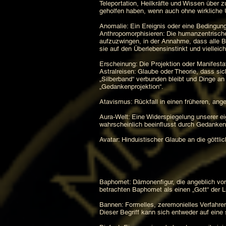
Teleportation, Heilkräfte und Wissen über 
geholfen haben, wenn auch ohne wirkliche 
Anomalie: Ein Ereignis oder eine Bedingun
Anthropomorphisieren: Die humanzentrische
aufzuzwingen, in der Annahme, dass alle 
sie auf den Überlebensinstinkt und vielleich
Erscheinung: Die Projektion oder Manifesta
Astralreisen: Glaube oder Theorie, dass s
„Silberband“ verbunden bleibt und Dinge an
„Gedankenprojektion“.
Atavismus: Rückfall in einen früheren, an
Aura-Welt: Eine Widerspiegelung unserer 
wahrscheinlich beeinflusst durch Gedanken 
Avatar: Hinduistischer Glaube an die göttlic
Baphomet: Dämonenfigur, die angeblich von 
betrachten Baphomet als einen „Gott“ der 
Bannen: Formelles, zeremonielles Verfahren
Dieser Begriff kann sich entweder auf eine