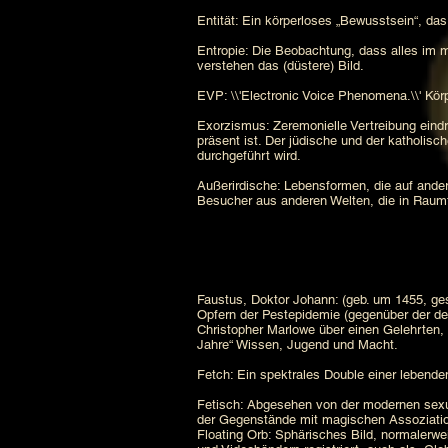
Entität: Ein körperloses „Bewusstsein“, das
Entropie: Die Beobachtung, dass alles im m
verstehen das (düstere) Bild.
EVP: \\'Electronic Voice Phenomena.\\' Kö
Exorzismus: Zeremonielle Vertreibung eindr
präsent ist. Der jüdische und der katholisc
durchgeführt wird.
Außerirdische: Lebensformen, die auf ander
Besucher aus anderen Welten, die in Raumf
Faustus, Doktor Johann: (geb. um 1455, ges
Opfern der Pestepidemie (gegenüber der de
Christopher Marlowe über einen Gelehrten,
Jahre“ Wissen, Jugend und Macht.
Fetch: Ein spektrales Double einer lebend
Fetisch: Abgesehen von der modernen sexuel
der Gegenstände mit magischen Assoziatio
Floating Orb: Sphärisches Bild, normalerwe