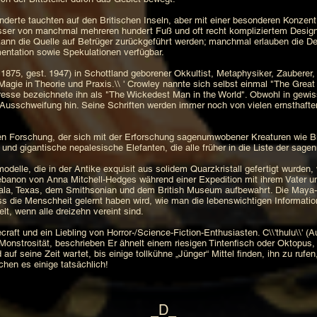
underte tauchten auf den Britischen Inseln, aber mit einer besonderen Konzent
ser von manchmal mehreren hundert Fuß und oft recht kompliziertem Design 
nn die Quelle auf Betrüger zurückgeführt werden; manchmal erlauben die Deta
entation sowie Spekulationen verfügbar.
 1875, gest. 1947) in Schottland geborener Okkultist, Metaphysiker, Zauberer, 
agie in Theorie und Praxis.\\ ' Crowley nannte sich selbst einmal "The Great 
resse bezeichnete ihn als "The Wickedest Man in the World". Obwohl in gewiss
r Ausschweifung hin. Seine Schriften werden immer noch von vielen ernsthaft
len Forschung, der sich mit der Erforschung sagenumwobener Kreaturen wie B
und gigantische nepalesische Elefanten, die alle früher in die Liste der s
odelle, die in der Antike exquisit aus solidem Quarzkristall gefertigt wurden
ebanon von Anna Mitchell-Hedges während einer Expedition mit ihrem Vater u
la, Texas, dem Smithsonian und dem British Museum aufbewahrt. Die Maya-
ass die Menschheit gelernt haben wird, wie man die lebenswichtigen Informati
elt, wenn alle dreizehn vereint sind.
raft und ein Liebling von Horror-/Science-Fiction-Enthusiasten. C\\'thulu\\' (Au
Monstrosität, beschrieben Er ähnelt einem riesigen Tintenfisch oder Oktopus
auf seine Zeit wartet, bis einige tollkühne „Jünger“ Mittel finden, ihn zu ruf
chen es einige tatsächlich!
_D_