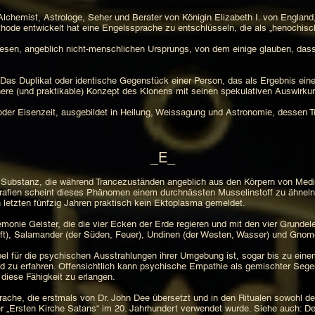
 Alchemist, Astrologe, Seher und Berater von Königin Elizabeth I. von Engla
hode entwickelt hat eine Engelssprache zu entschlüsseln, die als „henochisc
sen, angeblich nicht-menschlichen Ursprungs, von dem einige glauben, dass
Das Duplikat oder identische Gegenstück einer Person, das als Ergebnis einer
e (und praktikable) Konzept des Klonens mit seinen spekulativen Auswirkun
 oder Eisenzeit, ausgebildet in Heilung, Weissagung und Astronomie, dessen T
_E_
 Substanz, die während Trancezuständen angeblich aus den Körpern von Med
ografien scheint dieses Phänomen einem durchnässten Musselinstoff zu ähnel
 letzten fünfzig Jahren praktisch kein Ektoplasma gemeldet.
emonie Geister, die die vier Ecken der Erde regieren und mit den vier Grunde
ft), Salamander (der Süden, Feuer), Undinen (der Westen, Wasser) und Gnome
el für die psychischen Ausstrahlungen ihrer Umgebung ist, sogar bis zu ei
und zu erfahren. Offensichtlich kann psychische Empathie als gemischter S
 diese Fähigkeit zu erlangen.
rache, die erstmals von Dr. John Dee übersetzt und in den Ritualen sowohl 
er „Ersten Kirche Satans“ im 20. Jahrhundert verwendet wurde. Siehe auch: D