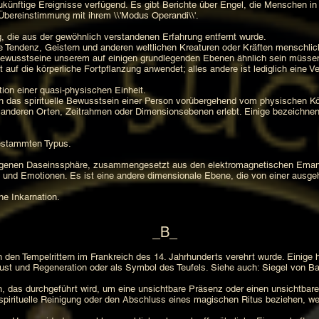
zukünftige Ereignisse verfügend. Es gibt Berichte über Engel, die Menschen in
Übereinstimmung mit ihrem \\'Modus Operandi\\'.
g, die aus der gewöhnlich verstandenen Erfahrung entfernt wurde.
 Tendenz, Geistern und anderen weltlichen Kreaturen oder Kräften menschli
Bewusstseine unserem auf einigen grundlegenden Ebenen ähnlich sein müssen
t auf die körperliche Fortpflanzung anwendet; alles andere ist lediglich eine V
tion einer quasi-physischen Einheit.
ich das spirituelle Bewusstsein einer Person vorübergehend vom physischen K
 anderen Orten, Zeitrahmen oder Dimensionsebenen erlebt. Einige bezeichnen d
gestammten Typus.
eigenen Daseinssphäre, zusammengesetzt aus den elektromagnetischen Eman
und Emotionen. Es ist eine andere dimensionale Ebene, die von einer ausgeht,
he Inkarnation.
_B_
den Tempelrittern im Frankreich des 14. Jahrhunderts verehrt wurde. Einige
Lust und Regeneration oder als Symbol des Teufels. Siehe auch: Siegel von 
, das durchgeführt wird, um eine unsichtbare Präsenz oder einen unsichtbare
 spirituelle Reinigung oder den Abschluss eines magischen Ritus beziehen, w