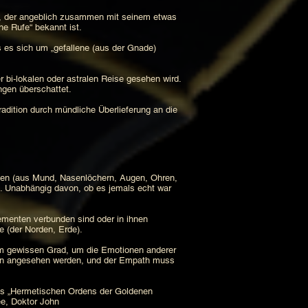
nd, der angeblich zusammen mit seinem etwas
he Rufe“ bekannt ist.
 es sich um „gefallene (aus der Gnade)
 bi-lokalen oder astralen Reise gesehen wird.
gen überschattet.
radition durch mündliche Überlieferung an die
ien (aus Mund, Nasenlöchern, Augen, Ohren,
n. Unabhängig davon, ob es jemals echt war
lementen verbunden sind oder in ihnen
 (der Norden, Erde).
nem gewissen Grad, um die Emotionen anderer
egen angesehen werden, und der Empath muss
des „Hermetischen Ordens der Goldenen
ee, Doktor John