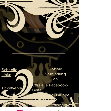
Soziale
Schnelle
Verbindung
Links
en
Offizielle Facebook-
Ticketverka
Seite
uf
Fanpage der Gruppe
Begleiten
Youtube-Seite
Sie uns
ParaFam-Unterhaltung
Brauchen
ParaFam-Studios