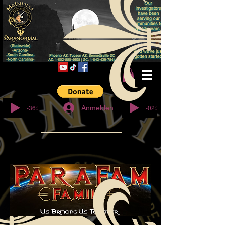
© Copyright
-36:27
-02:32
Anmelden