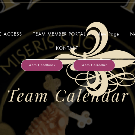
IC ACCESS
TEAM MEMBER PORTAL
New Page
N
KONTAKT
Team Handbook
Team Calendar
Team Calendar