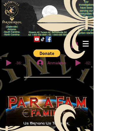
© Copyright
-36:27
-02:32
Anmelden