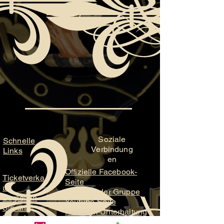
Soziale
Schnelle
Verbindung
Links
en
Offizielle Facebook-
Ticketverka
Seite
uf
Fanpage der Gruppe
Begleiten
Youtube-Seite
Sie uns
ParaFam-Unterhaltung
Brauchen
ParaFam-Studios