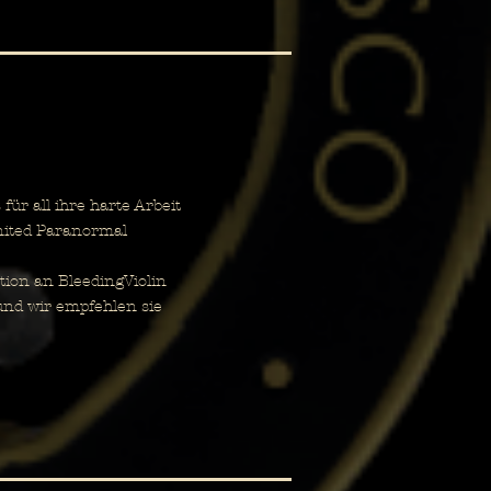
r all ihre harte Arbeit
nited Paranormal
ion an BleedingViolin
und wir empfehlen sie