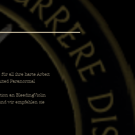
r all ihre harte Arbeit
nited Paranormal
ion an BleedingViolin
und wir empfehlen sie