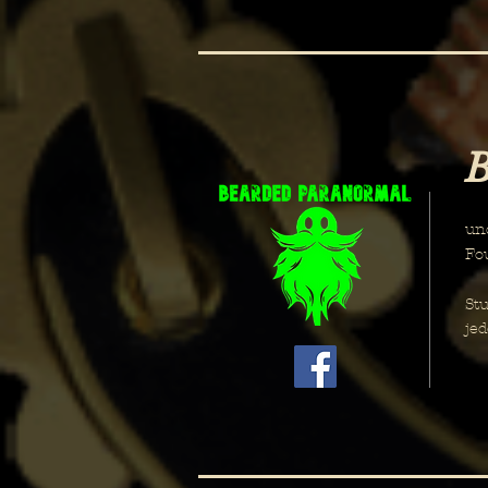
B
Ei
un
Fo
" 
Stu
je