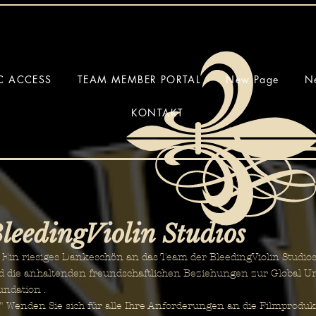
IC ACCESS
TEAM MEMBER PORTAL
New Page
N
KONTAKT
leedingViolin Studios
n riesiges Dankeschön an das Team der BleedingViolin Studios fü
d die anhaltenden freundschaftlichen Beziehungen zur Global U
undation .
Wenden Sie sich für alle Ihre Anforderungen an die Filmprodukt