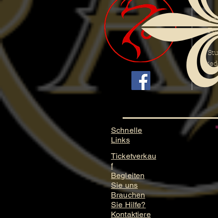
Ei
un
Fo
" 
Stu
je
Schnelle
Links
Ticketverkau
f
Begleiten
Sie uns
Brauchen
Sie Hilfe?
Kontaktiere