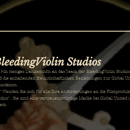
leedingViolin Studios
n riesiges Dankeschön an das Team der BleedingViolin Studios fü
d die anhaltenden freundschaftlichen Beziehungen zur Global U
undation .
Wenden Sie sich für alle Ihre Anforderungen an die Filmprodukt
dios"
. Sie sind eine vertrauenswürdige Marke bei Global United 
dem.