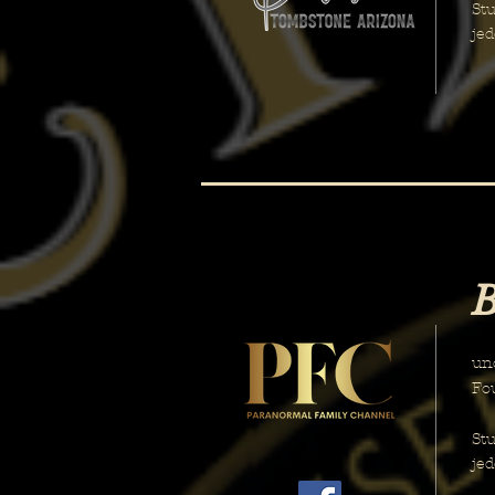
Stu
je
B
Ei
un
Fo
" 
Stu
je