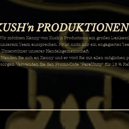
KUSH'n PRODUKTIONEN
r möchten Kenny von Kush'n Productions ein großes Dankesch
 unserem Team aussprechen. Er ist nicht nur ein engagiertes Te
n Unterstützer unserer Handelsgemeinschaft.
nden Sie sich an Kenny und er wird Sie mit allen möglichen p
rsorgen. Verwenden Sie den Promo-Code "ParaUnity" für 15 % Rabat