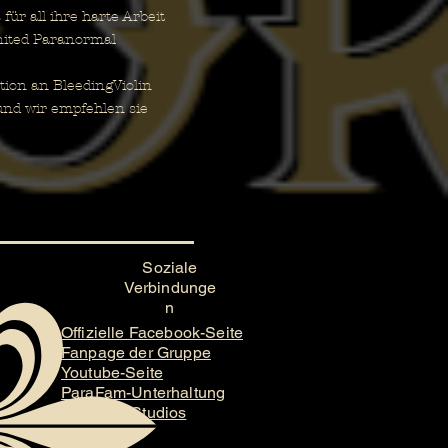
r all ihre harte Arbeit
nited Paranormal
ion an BleedingViolin
und wir empfehlen sie
Soziale
Verbindunge
n
Offizielle Facebook-Seite
Fanpage der Gruppe
Youtube-Seite
ParaFam-Unterhaltung
ParaFam-Studios