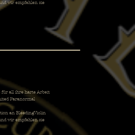
und wir empfehlen sie
r all ihre harte Arbeit
nited Paranormal
ion an BleedingViolin
und wir empfehlen sie