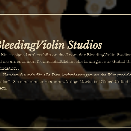
leedingViolin Studios
n riesiges Dankeschön an das Team der BleedingViolin Studios fü
d die anhaltenden freundschaftlichen Beziehungen zur Global U
undation .
Wenden Sie sich für alle Ihre Anforderungen an die Filmprodukt
dios"
. Sie sind eine vertrauenswürdige Marke bei Global United 
dem.