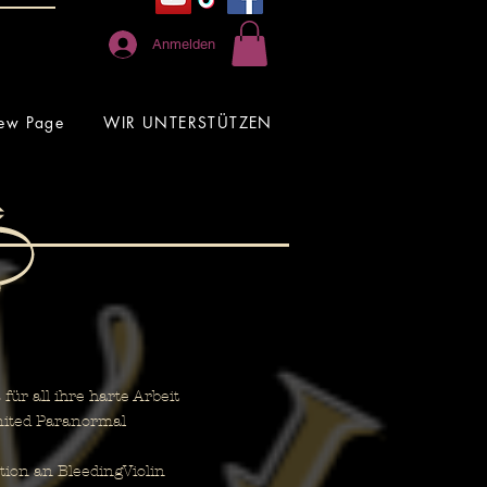
Anmelden
ew Page
WIR UNTERSTÜTZEN
r all ihre harte Arbeit
nited Paranormal
ion an BleedingViolin