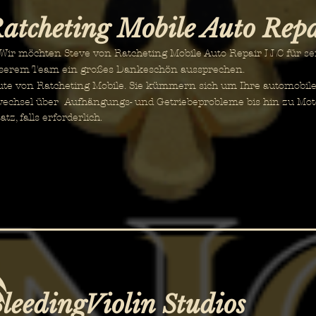
atcheting Mobile Auto Rep
r möchten Steve von Ratcheting Mobile Auto Repair LLC für se
serem Team ein großes Dankeschön aussprechen.
ute von Ratcheting Mobile. Sie kümmern sich um Ihre automobil
wechsel über
Aufhängungs- und Getriebeprobleme bis hin zu Mot
atz, falls erforderlich.
leedingViolin Studios