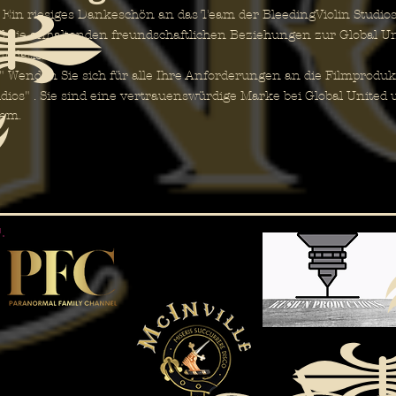
n riesiges Dankeschön an das Team der BleedingViolin Studios fü
d die anhaltenden freundschaftlichen Beziehungen zur Global U
undation .
Wenden Sie sich für alle Ihre Anforderungen an die Filmprodukt
dios"
. Sie sind eine vertrauenswürdige Marke bei Global United 
dem.