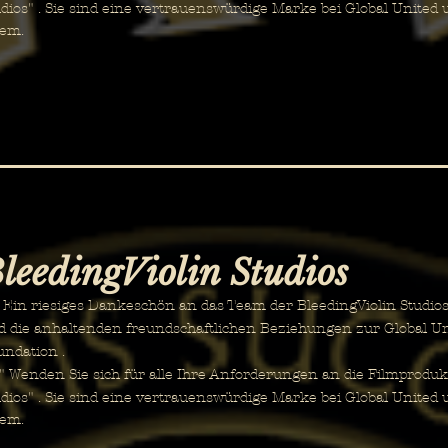
dios"
. Sie sind eine vertrauenswürdige Marke bei Global United 
dem.
leedingViolin Studios
n riesiges Dankeschön an das Team der BleedingViolin Studios fü
d die anhaltenden freundschaftlichen Beziehungen zur Global U
undation .
Wenden Sie sich für alle Ihre Anforderungen an die Filmprodukt
dios"
. Sie sind eine vertrauenswürdige Marke bei Global United 
dem.