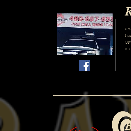
R
Wi
un
Le
Öl
ers
B