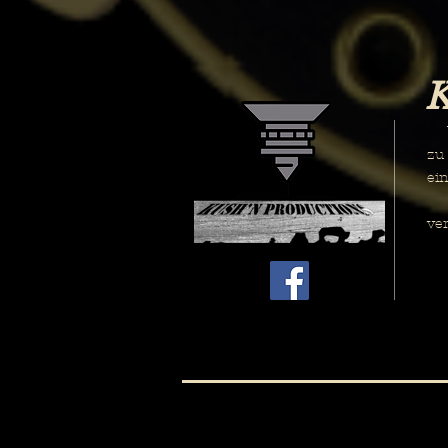
Wi
zu
ei
We
ve