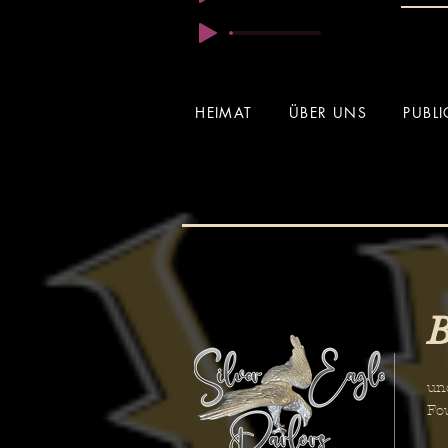
HEIMAT
ÜBER UNS
PUBL
B
Ei
un
Fo
" 