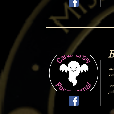
B
Ei
un
Fo
" 
Stu
je