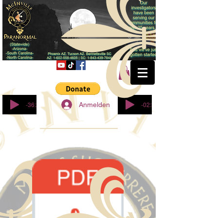
© Copyright
-36:27
-02:32
Anmelden