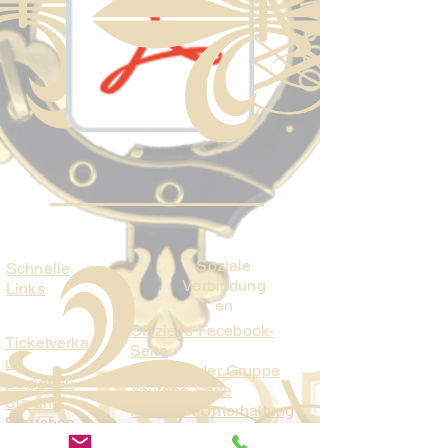
Soziale
Schnelle
Verbindung
Links
en
Offizielle Facebook-
Ticketverka
Seite
uf
Fanpage der Gruppe
Begleiten
Youtube-Seite
Sie uns
ParaFam-Unterhaltung
Brauchen
ParaFam-Studios
Sie Hilfe?