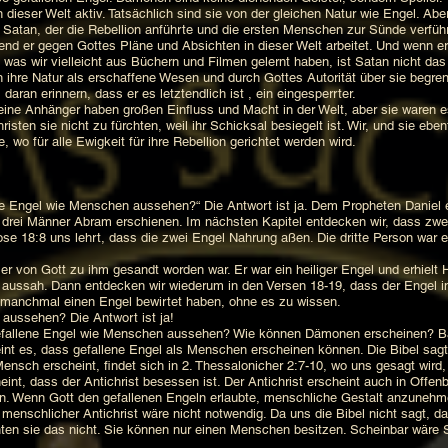
ser Welt aktiv. Tatsächlich sind sie von der gleichen Natur wie Engel. Aber
st Satan, der die Rebellion anführte und die ersten Menschen zur Sünde verfü
rend er gegen Gottes Pläne und Absichten in dieser Welt arbeitet. Und wenn er
was wir vielleicht aus Büchern und Filmen gelernt haben, ist Satan nicht das 
 ihre Natur als erschaffene Wesen und durch Gottes Autorität über sie begre
s daran erinnern, dass er es letztendlich ist , ein eingesperrter.
eine Anhänger haben großen Einfluss und Macht in der Welt, aber sie waren es
sten sie nicht zu fürchten, weil ihr Schicksal besiegelt ist. Wir, und sie eben
, wo für alle Ewigkeit für ihre Rebellion gerichtet werden wird.
Engel wie Menschen aussehen?“ Die Antwort ist ja. Dem Propheten Daniel e
s drei Männer Abram erschienen. Im nächsten Kapitel entdecken wir, dass zwe
Mose 18:8 uns lehrt, dass die zwei Engel Nahrung aßen. Die dritte Person war
er von Gott zu ihm gesandt worden war. Er war ein heiliger Engel und erhielt 
 aussah. Dann entdecken wir wiederum in den Versen 18-19, dass der Engel i
r manchmal einen Engel bewirtet haben, ohne es zu wissen.
ussehen? Die Antwort ist ja!
efallene Engel wie Menschen aussehen? Wie können Dämonen erscheinen? Bas
t es, dass gefallene Engel als Menschen erscheinen können. Die Bibel sagt 
sch erscheint, findet sich in 2. Thessalonicher 2:7-10, wo uns gesagt wird, 
eint, dass der Antichrist besessen ist. Der Antichrist erscheint auch in Offen
n. Wenn Gott den gefallenen Engeln erlaubte, menschliche Gestalt anzunehm
menschlicher Antichrist wäre nicht notwendig. Da uns die Bibel nicht sagt, da
en sie das nicht. Sie können nur einen Menschen besitzen. Scheinbar wäre Sa