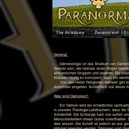
The Academy
Paranormal 10
General
Dämonologie ist das Studium von Dämonen 
Geister sein, die niemals einen Körper bewo
afrikanischen Gruppen und anderen. Die islam
Klassen häufig so konzipiert, dass sie identi
Von den vielen Religionen weltweit gibt es 
Ansichten eingehen. Schließlich soll dieser 
Was sind Dämonen?
Ein Dämon wird als schädliches spirituell
in unseren Theologie-Lehrbüchern, dass die 
Sündenfall. Die Schlange kam von außen und 
Menschenbildern etwas Gutes vorenthalten. Spä
dies wissen. Die Schrift ist jedoch an uns ge
Himmel geworfen werden. Dämonen sind diese