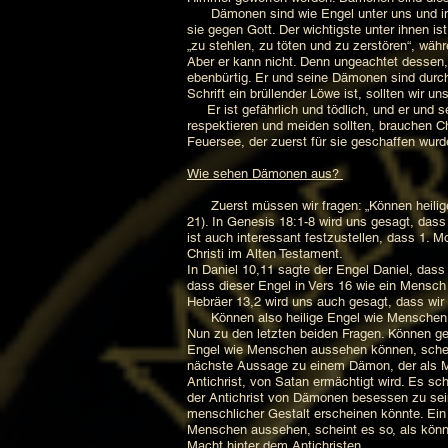
Dämonen sind wie Engel unter uns und in die
sie gegen Gott. Der wichtigste unter ihnen i
„zu stehlen, zu töten und zu zerstören“, wäh
Aber er kann nicht. Denn ungeachtet dessen, 
ebenbürtig. Er und seine Dämonen sind durch
Schrift ein brüllender Löwe ist, sollten wir un
Er ist gefährlich und tödlich, und er und s
respektieren und meiden sollten, brauchen Chri
Feuersee, der zuerst für sie geschaffen wurde
Wie sehen Dämonen aus?
Zuerst müssen wir fragen: „Können heilige 
21). In Genesis 18:1-8 wird uns gesagt, das
ist auch interessant festzustellen, dass 1. 
Christi im Alten Testament.
In Daniel 10,11 sagte der Engel Daniel, dass 
dass dieser Engel in Vers 16 wie ein Mensch
Hebräer 13,2 wird uns auch gesagt, dass wi
Können also heilige Engel wie Menschen a
Nun zu den letzten beiden Fragen. Können g
Engel wie Menschen aussehen können, schein
nächste Aussage zu einem Dämon, der als Men
Antichrist, von Satan ermächtigt wird. Es sch
der Antichrist von Dämonen besessen zu sei
menschlicher Gestalt erscheinen könnte. Ein 
Menschen aussehen, scheint es so, als könnt
Macht hinter dem Antichristen.