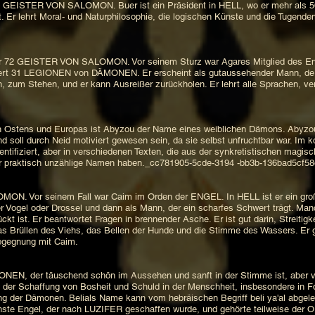
ISTER VON SALOMON. Buer ist ein Präsident in HELL, wo er mehr als 
Er lehrt Moral- und Naturphilosophie, die logischen Künste und die Tugenden a
GEISTER VON SALOMON. Vor seinem Sturz war Agares Mitglied des Engelo
ert 31 LEGIONEN von DÄMONEN. Er erscheint als gutaussehender Mann, der a
ufen, zum Stehen, und er kann Ausreißer zurückholen. Er lehrt alle Sprachen, v
Ostens und Europas ist Abyzou der Name eines weiblichen Dämons. Abyzou
nd soll durch Neid motiviert gewesen sein, da sie selbst unfruchtbar war. Im 
entifiziert, aber in verschiedenen Texten, die aus der synkretistischen magis
e oder praktisch unzählige Namen haben._cc781905-5cde-3194 -bb3b-136bad5cf5
 Vor seinem Fall war Caim im Orden der ENGEL. In HELL ist er ein groß
Vogel oder Drossel und dann als Mann, der ein scharfes Schwert trägt. Man
ist. Er beantwortet Fragen in brennender Asche. Er ist gut darin, Streitigk
as Brüllen des Viehs, das Bellen der Hunde und die Stimme des Wassers. Er g
Begegnung mit Caim.
, der täuschend schön im Aussehen und sanft in der Stimme ist, aber voll
er Schaffung von Bosheit und Schuld in der Menschheit, insbesondere in F
ing der Dämonen. Belials Name kann vom hebräischen Begriff beli ya'al abgelei
chste Engel, der nach LUZIFER geschaffen wurde, und gehörte teilweise der O