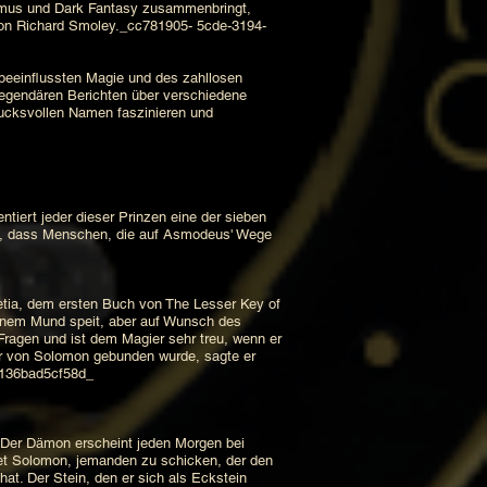
ismus und Dark Fantasy zusammenbringt,
von Richard Smoley._cc781905- 5cde-3194-
beeinflussten Magie und des zahllosen
 legendären Berichten über verschiedene
ucksvollen Namen faszinieren und
tiert jeder dieser Prinzen eine der sieben
cks, dass Menschen, die auf Asmodeus' Wege
etia, dem ersten Buch von The Lesser Key of
einem Mund speit, aber auf Wunsch des
Fragen und ist dem Magier sehr treu, wenn er
 er von Solomon gebunden wurde, sagte er
-136bad5cf58d_
 Der Dämon erscheint jeden Morgen bei
tet Solomon, jemanden zu schicken, der den
at. Der Stein, den er sich als Eckstein