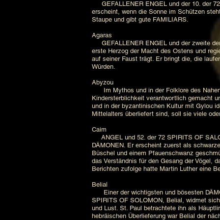
GEFALLENER ENGEL und der 10. der 72 GE
erscheint, wenn die Sonne im Schützen steht. 
Staupe und gibt gute FAMILIARS.
Agaras
GEFALLENER ENGEL und der zweite der 72 
erste Herzog der Macht des Ostens und regi
auf seiner Faust trägt. Er bringt die, die la
Würden.
Abyzou
Im Mythos und in der Folklore des Nahen 
Kindersterblichkeit verantwortlich gemacht u
und in der byzantinischen Kultur mit Gylou id
Mittelalters überliefert sind, soll sie viel
Caim
ANGEL und 52. der 72 SPIRITS OF SALOMON.
DÄMONEN. Er erscheint zuerst als schwarzer 
Büschel und einem Pfauenschwanz geschmückt 
das Verständnis für den Gesang der Vögel, d
Berichten zufolge hatte Martin Luther eine 
Belial
Einer der wichtigsten und bösesten DÄMONEN
SPIRITS OF SOLOMON, Belial, widmet sich d
und Lust. St. Paul betrachtete ihn als Häuptl
hebräischen Überlieferung war Belial der nä