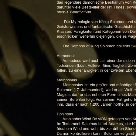
das legendäre dämonische Bestiarium von Kö
darunter viele Bestseller der NY Times, so
bb3b-136bad5cf58d_
Die Mythologie von König Solomon und seine
Geisterwesens und fantastische Geschichten.
Klassen, Fähigkeiten und Kategorien von Dä
erschrecken weiterhin diejenigen, die es wa
The Demons of King Solomon collects twel
Asmodeus
Asmodeus wird auch als einer der sieben Für
Todsünden (Lust, Völlerei, Gier, Trägheit, 
fallen, zu einer Ewigkeit in der zweiten Eben
Marchosias
Marchosias ist ein großer und mächtiger Ma
Solomon (17. Jahrhundert), wird er als Wolf
Magiers darf er das nehmen Form eines Manne
seinen Befehlen folgt. Vor seinem Fall gehö
ihm, dass er nach 1.200 Jahren hoffte, in 
Ephippas
Arabischer Wind DÄMON gefangen von 
Im Testament Salomos bittet Adarkes, der K
frischem Wind und weht bis zur dritten Stun
Dämon kontrollieren kann. Solomon vergisst j