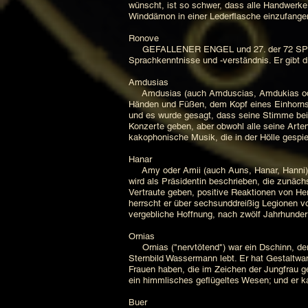
wünscht, ist so schwer, dass alle Handwerk
Winddämon in einer Lederflasche einzufang
Ronove
GEFALLENER ENGEL und 27. der 72 SPIRITS O
Sprachkenntnisse und -verständnis. Er gib
Amdusias
Amdusias (auch Amduscias, Amdukias oder 
Händen und Füßen, dem Kopf eines Einhorns u
und es wurde gesagt, dass seine Stimme bei 
Konzerte geben, aber obwohl alle seine Arten
kakophonische Musik, die in der Hölle gespi
Hanar
Amy oder Amii (auch Auns, Hanar, Hanni) i
wird als Präsidentin beschrieben, die zunäch
Vertraute geben, positive Reaktionen von He
herrscht er über sechsunddreißig Legionen 
vergebliche Hoffnung, nach zwölf Jahrhunde
Ornias
Ornias ("nervtötend") war ein Dschinn, der
Sternbild Wassermann lebt. Er hat Gestaltwa
Frauen haben, die im Zeichen der Jungfrau g
ein himmlisches geflügeltes Wesen; und er 
Buer