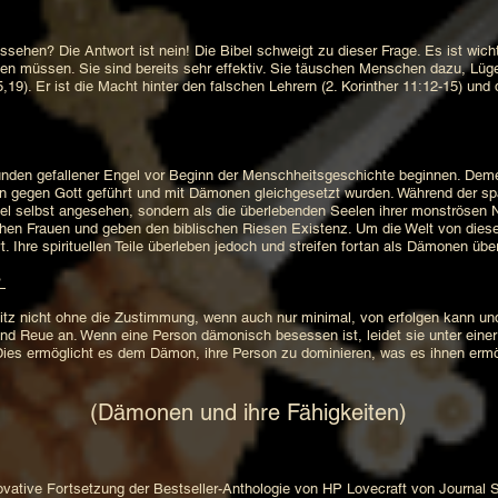
en? Die Antwort ist nein! Die Bibel schweigt zu dieser Frage. Es ist wicht
en müssen. Sie sind bereits sehr effektiv. Sie täuschen Menschen dazu, Lüg
,19). Er ist die Macht hinter den falschen Lehrern (2. Korinther 11:12-15) und 
den gefallener Engel vor Beginn der Menschheitsgeschichte beginnen. Deme
llion gegen Gott geführt und mit Dämonen gleichgesetzt wurden. Während der s
gel selbst angesehen, sondern als die überlebenden Seelen ihrer monströsen
hen Frauen und geben den biblischen Riesen Existenz. Um die Welt von diese
t. Ihre spirituellen Teile überleben jedoch und streifen fortan als Dämonen übe
?
z nicht ohne die Zustimmung, wenn auch nur minimal, von erfolgen kann un
d Reue an. Wenn eine Person dämonisch besessen ist, leidet sie unter einer
 Dies ermöglicht es dem Dämon, ihre Person zu dominieren, was es ihnen ermög
(Dämonen und ihre Fähigkeiten)
ive Fortsetzung der Bestseller-Anthologie von HP Lovecraft von Journal St