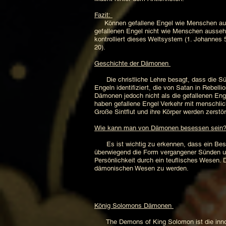
Fazit:
Können gefallene Engel wie Menschen ausseh
gefallenen Engel nicht wie Menschen ausseh
kontrolliert dieses Weltsystem (1. Johannes 5
20).
Geschichte der Dämonen
Die christliche Lehre besagt, dass die Sün
Engeln identifiziert, die von Satan in Rebe
Dämonen jedoch nicht als die gefallenen En
haben gefallene Engel Verkehr mit menschlic
Große Sintflut und ihre Körper werden zerstör
Wie kann man von Dämonen besessen sein
Es ist wichtig zu erkennen, dass ein Besit
überwiegend die Form vergangener Sünden un
Persönlichkeit durch ein teuflisches Wesen.
dämonischen Wesen zu werden.
König Solomons Dämonen
The Demons of King Solomon ist die innovat