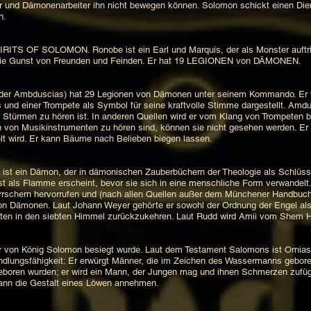
er und Dämonenarbeiter ihn nicht bewegen können. Solomon schickt einen Die
en.
F SOLOMON. Ronobe ist ein Earl und Marquis, der als Monster auftritt. 
t die Gunst von Freunden und Feinden. Er hat 19 LEGIONEN von DÄMONEN.
Ambduscias) hat 29 Legionen von Dämonen unter seinem Kommando. Er wir
nd einer Trompete als Symbol für seine kraftvolle Stimme dargestellt. Amdu
Stürmen zu hören ist. In anderen Quellen wird er vom Klang von Trompeten be
 von Musikinstrumenten zu hören sind, können sie nicht gesehen werden. Er g
elt wird. Er kann Bäume nach Belieben biegen lassen.
st ein Dämon, der in dämonischen Zauberbüchern der Theologie als Schlüss
st als Flamme erscheint, bevor sie sich in eine menschliche Form verwandelt.
rrschern hervorrufen und (nach allen Quellen außer dem Münchener Handbuch)
von Dämonen. Laut Johann Weyer gehörte er sowohl der Ordnung der Engel als
rten in den siebten Himmel zurückzukehren. Laut Rudd wird Amii vom Shem 
 von König Solomon besiegt wurde. Laut dem Testament Salomons ist Ornias e
ndlungsfähigkeit: Er erwürgt Männer, die im Zeichen des Wassermanns geboren
eboren wurden; er wird ein Mann, der Jungen mag und ihnen Schmerzen zufügt,
kann die Gestalt eines Löwen annehmen.