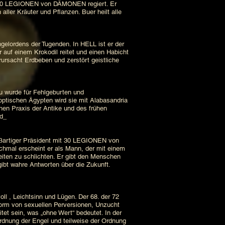
50 LEGIONEN von DÄMONEN regiert. Er
ller Kräuter und Pflanzen. Buer heilt alle
rdens der Tugenden. In HELL ist er der
uf einem Krokodil reitet und einen Habicht
erursacht Erdbeben und zerstört geistliche
 wurde für Fehlgeburten und
koptischen Ägypten wird sie mit Alabasandria
chen Praxis der Antike und des frühen
8d_
artiger Präsident mit 30 LEGIONEN von
chmal erscheint er als Mann, der mit einem
eiten zu schlichten. Er gibt den Menschen
ibt wahre Antworten über die Zukunft.
 , Leichtsinn und Lügen. Der 68. der 72
orm von sexuellen Perversionen, Unzucht
tet sein, was „ohne Wert“ bedeutet. In der
rdnung der Engel und teilweise der Ordnung