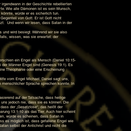
 irgendwann in der Geschichte rebellierten
hrte. Wie alle Dämonen ist es sein Wunsch,
 könnte, würde er es sicherlich tun.
Gegenteil von Gott. Er ist Gott nicht
nzt. Und wenn wir lesen, dass Satan in der
 und wird besiegt. Während wir sie also
falls, wissen, was sie erwartet: der
rschien ein Engel als Mensch (Daniel 10:15-
i der Männer Engel sind (Genesis 19:1). Es
 eine Theophanie oder eine Erscheinung
Hilfe vom Engel Michael. Daniel sagt uns,
n menschlicher Sprache sprechen konnte. In
ierend auf der Tatsache, dass heilige
uns jedoch nie, dass sie es können. Die
dass der „Gesetzlose“, das heißt der
barung 13:1-10 als das Tier. Auch hier scheint
en, würde es scheinen, dass Satan in
ss es möglich ist, dass gefallene Engel wie
tan selbst der Antichrist und nicht die