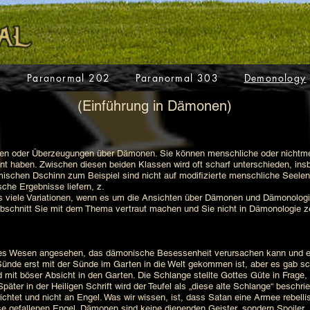
1
Paranormal 202
Paranormal 303
Demonology
(Einführung in Dämonen)
oder Überzeugungen über Dämonen. Sie können menschliche oder nichtmens
hnt haben. Zwischen diesen beiden Klassen wird oft scharf unterschieden, i
ischen Dschinn zum Beispiel sind nicht auf modifizierte menschliche Seelen 
sche Ergebnisse liefern, z.
viele Variationen, wenn es um die Ansichten über Dämonen und Dämonologie g
Abschnitt Sie mit dem Thema vertraut machen und Sie nicht in Dämonologie ze
es Wesen angesehen, das dämonische Besessenheit verursachen kann und ei
Sünde erst mit der Sünde im Garten in die Welt gekommen ist, aber es gab 
mit böser Absicht in den Garten. Die Schlange stellte Gottes Güte in Frage,
ter in der Heiligen Schrift wird der Teufel als „diese alte Schlange“ beschrie
richtet und nicht an Engel. Was wir wissen, ist, dass Satan eine Armee rebelli
 gefallenen Engel. Dämonen sind keine dienenden Geister, sondern Spoiler.