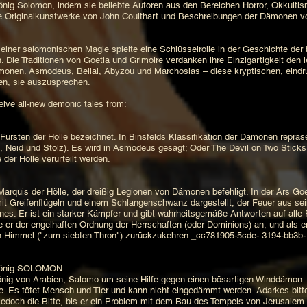
nig Solomon, indem sie beliebte Autoren aus den Bereichen Horror, Okkult
wie Originalkunstwerke von John Coulthart und Beschreibungen der Dämonen 
r salomonischen Magie spielte eine Schlüsselrolle in der Geschichte der 
 Die Traditionen von Goetia und Grimoire verdanken ihre Einzigartigkeit den
monen. Asmodeus, Belial, Abyzou und Marchosias – diese kryptischen, eindr
gen, sie auszusprechen.
ve all-new demonic tales from:
sten der Hölle bezeichnet. In Binsfelds Klassifikation der Dämonen repräsen
Zorn, Neid und Stolz). Es wird in Asmodeus gesagt; Oder The Devil on Two Sti
e der Hölle verurteilt werden.
rquis der Hölle, der dreißig Legionen von Dämonen befehligt. In der Ars Go
 mit Greifenflügeln und einem Schlangenschwanz dargestellt, der Feuer aus s
s. Er ist ein starker Kämpfer und gibt wahrheitsgemäße Antworten auf alle 
rte er der engelhaften Ordnung der Herrschaften (oder Dominions) an, und als
den Himmel ("zum siebten Thron") zurückzukehren._cc781905-5cde- 3194-bb3b
König SOLOMON.
önig von Arabien, Salomo um seine Hilfe gegen einen bösartigen Winddämon.
de. Es tötet Mensch und Tier und kann nicht eingedämmt werden. Adarkes bit
edoch die Bitte, bis er ein Problem mit dem Bau des Tempels von Jerusalem h