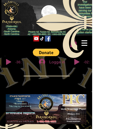
© Copyright
-36:27
-02:32
Logga in