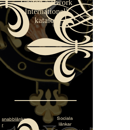
United Network
Internationell
katalog
Sociala
snabblänka
länkar
r