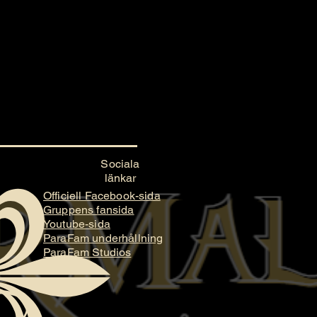
Sociala
länkar
Officiell Facebook-sida
Gruppens fansida
Youtube-sida
ParaFam underhållning
ParaFam Studios