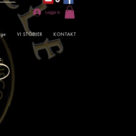
Logga in
age
VI STÖDJER
KONTAKT