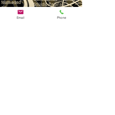
feum agad
Stiùidio ParaFam
air
cuideachad
h?
Email
Phone
Cuir fios
thugainn