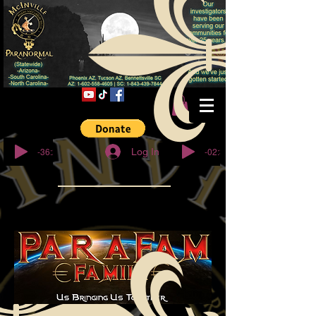
© Copyright
-36:27
-02:32
Log In