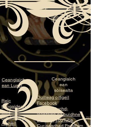
Ceanglaich
Ceanglaich
ean
ean Luath
sòisealta
Duilleag oifigeil
Reic
Facebook
thiogaidean
Duilleag luchd-
Thig
leantainn na buidhne
còmhla rinn
Duilleag YouTube
A bheil
Cur-seachad ParaFam