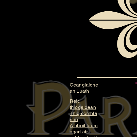
Ceanglaiche
an Luath
Reic
thiogaidean
Thig còmhla
rinn
A bheil feum
agad air