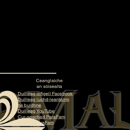
Ceanglaiche
an sòisealta
Duilleag oifigeil Facebook
Duilleag luchd-leantainn
na buidhne
Duilleag YouTube
Cur-seachad ParaFam
Stiùidio ParaFam