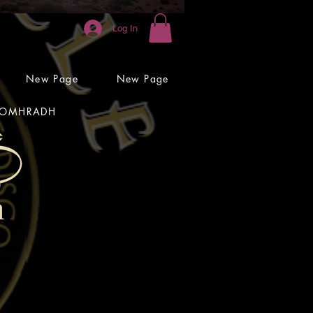
Log In
New Page
New Page
OMHRADH
a