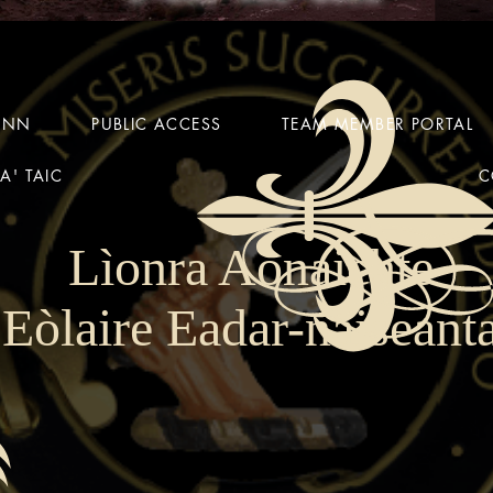
HINN
PUBLIC ACCESS
TEAM MEMBER PORTAL
A' TAIC
C
Lìonra Aonaichte
Eòlaire Eadar-nàiseant