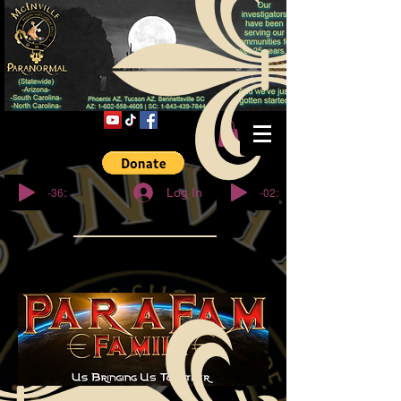
© Copyright
-36:27
-02:32
Log In