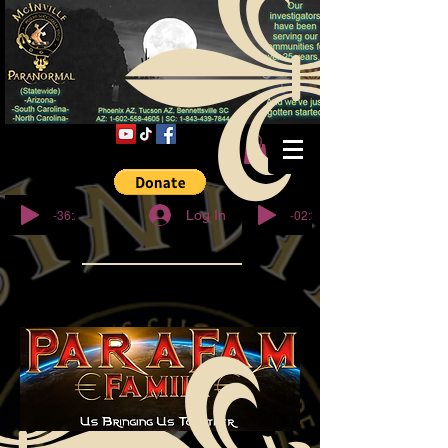
© Copyright
-36:27
-02:32
Log In