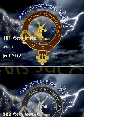
פארנורמלי 101
הבסיס
לחץ כאן
פאראנורמלי 202