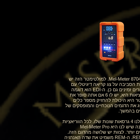
_cc781905-5cde-3194-bb3b-1586_bad5cf58d_‎ יש הרבה בחוץ. המולטימטר הנפוץ ביותר כיום בתחום הוא ה-Mel-Meter 8704R. למולטימטר הזה יש
קבל. עם זאת, כל דגם מגיע כסטנדרט עם קריאות בו-זמניות של EMF וטמפרטורת הסביבה על צג קריאה דיגיטלי עם
תאורה אחורית אדומה. מתוך 16 הדגמים השונים שנבנו מה-Mel-Meter מאז 2008, 6 דגמים זמינים בשלב זה. כלים אחרים זמינים גם כן. ה-EDI הוא דוגמה
נוספת למולטימטר. זו עוד חיה שהיא מולטימטר על סטרואידים. הוא מפורסם כבעל 5 פונקציות עיקריות. עם זאת, המציאות היא, יש לו 6 אם אתה סופר את
ר היא היכולת להחזיק מספר כלים
את הדגמים הנוכחיים והמופסקים של
_cc781905-5cde-3194-bb3b-1586_bad5cOf ארגונים שלה ב-E-81905-1586-800000 מתוך ששת מל-מטרים, יש לנו 4 גרסאות שונות שלו. לכל הווריאציות
יש 3 פונקציות בסיסיות. לכולם יש קריאות EMF דיגיטליות, קריאות טמפרטורת סביבה ופנס קרן אדום. הגרסה הראשונה שיש לנו היא Mel-Meter Pro
נה לשדרוגים מאוחרים יותר. לצוות יש שלושה מהדגם הזה.
הדגם הבא שיש לצוות הוא ה-Mel-Meter REM-SDD. למד זה יש בנוסף לפונקציות הבסיסיות, למד זה יש גם יכולות REM. ה-REM משמיט את שדה האנרגיה