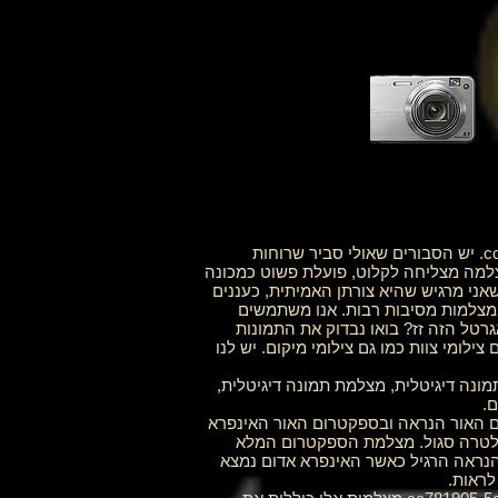
_cc781905-5cde-3194-bb3b-1586_05-5cde-3194-bb3b-136bad5cf58d_ _cc781905-5cde-3194-bb3b-1586_05. יש הסבורים שאולי סביר שרוחות
צלמה מצליחה לקלוט, פועלת פשוט כמכונה
אני מרגיש שהיא צורתן האמיתית, כעננים
 במצלמות מסיבות רבות. אנו משתמשים
רטל הזה זז? בואו נבדוק את התמונות
ילומי צוות כמו גם צילומי מיקום. יש לנו
טלית, מצלמת תמונה דיגיטלית, מצלמת תמונה דיגיטלית,
cc78 ו-DVD5C האינפרא אדום רואה בספקטרום האור הנראה ובספקטרום האור האינפרא
ולטרה סגול. מצלמת הספקטרום המלא
הנראה הרגיל כאשר האינפרא אדום נמצא
ראות.