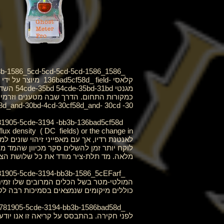
קלאסי -136bad5cf58d_
field
מיוצר על ידי
מגנטי
d-31bd
כמקורות התחום. הדרך שבה מטענים וזרמי
58d_and-30bd-4cd-30cf58d_and-
30cd
-30
An EMF meter is a scientific instrument for measuring
fields) or the change in שדה אלקטרומגנטי לאורך זמן (
DC
(
flux density
לאנטנת רדיו, אך עם מאפייני זיהוי שונים למ
לוקח יותר זמן להשלים סקר מכיוון שהמד מ
מלאה. מד תלת-ציר מודד את כל שלושת הצירי
כוללים מיקומים שנמצאים בסמיכות רבה לקו
לפני חקירה. בהתבסס על קריאה זו אנו יודעים מהו הטווח הנורמלי של הבניינים של