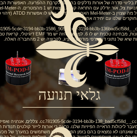
Meter REM-EMT-SDD. מד
המולטי-מטר הזה למרות שפורסם עם 6 תכונות, מב
נתוני דוח גרפי מודפס להציג. לקבוצה יש 2 מהחבר'ה האלה.
גלאי תנועה
_8_bad5cf58d_ _cc781905-5cde-3194-bb3b-158_bad5cf
בר ליכולות הראייה הפיזיות שלנו. נראה כי אורות לייזר קולטים תנודות 
רים שאנחנו לא נמצאים בהם בזמן הפעילות. אנו משתמשים במערך של מכשי
ו כלי בו אנו משתמשים לתיעוד החקירות שלנו. מצלמת הווידאו. על כך נ