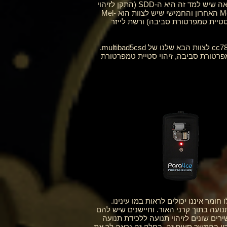
שלו. כאשר שדה זה מופרע, האזעקה נשמעת בליווי סדרה של אורות נדלקים בהתאם לקרבת ההפרעה. האפשרות הבאה שיש למד זה היא ה-SDD (התקן לזיהוי
צללים). פשוט ופשוט, כאשר החיישן מזהה תנועת צל, אור יודלק עם התראה קולית. לצוות יש 1 מהמטרים. ה-Mel-Meter האחרון והחמישי שיש לצוות הוא Mel-
 זה עושה את כל מה שצוין ב-Mel-Meter האחרון מלבד זה שיש לו אפשרות ATDD (זיהוי סטיית טמפרטורת סביבה) ורשת לייזר
_cc781905-5cde-3194-bb3b-1586_905-5cde-3194-bb3b-136bad5cf58d_ _cc781905-5cde-3194-bb3b-1586_5csf לצוות הבא שלנו של multibad5csd.
חינה טכנית יש לו 6. למכשיר הזה יש מד EMF דיגיטלי, קריאת טמפרטורת סביבה, זיהוי סטיית טמפרטורת
cc781905-5cde-3194-bb3b-13. צללים, אנרגיה ואפילו חומר איננו יכולים לראות במו עינינו.
תנועה בתוך קרני האור. וחיישנים שיש להם
רים שונים לזיהוי תנועה ללכידת תנועה
דון בהמשך סעיף זה. בחלק זה נראה לך את