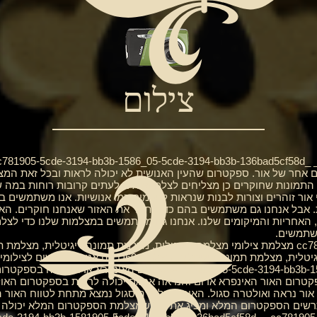
צילום
ום אחר של אור. ספקטרום שהעין האנושית לא יכולה לראות ובכל זאת המ
. התמונות שחוקרים כן מצליחים לצלם מראים לעתים קרובות רוחות במה ש
 אור זוהרים וצורות לבנות שנראות לפעמים כמו אנושיות. אנו משתמשים
. אבל אנחנו גם משתמשים בהם כדי לתעד את האזור שאנחנו חוקרים. האג
ד, האחריות והמיקומים שלנו. אנחנו גם משתמשים במצלמות שלנו כדי לצלם צ
משתמשים.
_cc781905-5cde-3194-bb3b-1586bad5cde מצלמת צילומי מצלמה דיגיטלית, מצלמת תמונה דיגי
מונה דיגיטלית. מצלמת D60 בה אנו משתמשים לצילומים.
_1905-5cde-3194-bb3b-1586_bad5c Use Camera Full Infrared
טרום האור האינפרא אדום והנראה אך גם יכולה לראות בספקטרום הא
 אור נראה ואולטרה סגול. האור האולטרה סגול נמצא מתחת לטווח האור 
תרשים הספקטרום המלא ומציג את מה שמצלמת הספקטרום המלא יכולה ל