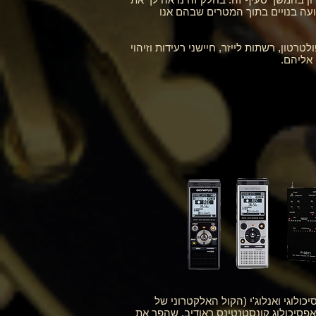
עה בנויים בתוך המטרים שבהם אנו
עה קונבנציונליים עם אזעקה, פולטרטון, רשתות לייזר, חיישני רעידות וזיהוי
 אליהם.
ולי אלקטרוניים (psykomena) עם קול אלקטרונית פסיכולוגי ואנלוג'י (הקול האלקטרוני של
הפאראפסיכולוג קונסטנטינס ראודיב, שהפך את