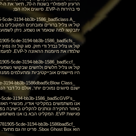
פי בהירות ה-EVP. סיווגים אלה הם;
_cc781905-5cde-3194-bb3b-1586_bad5class A
קול או צליל ברורים ומובחנים המקובלים בכ
יתבקשו למה שנאמר או נשמע. ניתן לשמוע א
_cc781905-5cde-3194-bb3b-1586_bad5cfs
קול או צליל נבדל ודי חזק. סוג קול זה נפ
שלמדו את מיומנות ההאזנה ל-EVP. לפעמים אפשר לשמוע אותו ללא שימוש באוזניות.
_cc781905-5cde-3194-bb3b-1586_bad5ccf
קול או צליל חלשים ולחשים שבקושי נשמעים ו
היו מיישמים אובייקטיביות ומתעלמים ממנה
_cc781905-5cde-3194-bb3b-1586dbad5cBlow Class
ישנם סיווגים נמוכים יותר, אולם כל דבר הנמוך מ-Class נדחה על ידי Az.PRI בהיותו ראיה מכיוון שהדרך לשנויה במחלוקת לשקול ולה
באזור החקירה ונותנים להקליט בישיבה ב
פגישות EVP. המקליט הבא בו אנו משתמשים הוא מקליט שמע בזמן אמת. ניתן להאזין למכשיר הזה עם סט אוזניות ולשמוע כמה EVP's בזמן שהם קורים.
הוא Sbox Ghost Box. פריט זה גם מתעד. נעשה שימוש באביזרים רבים יחד עם תוכנת אודיו (Audacity).