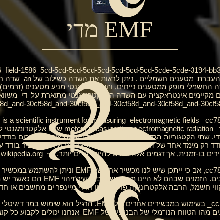
מדי EMF
 העברת
מטענים חשמליים
. ניתן לראות את השדה כשילוב של an
שדה ח
54cde-35bd 54cde-35b השדה החשמלי מופק ממטענים נייחים, והשדה המגנטי מניע מטענים 
ם מקיימים אינטראקציה עם השדה האלקטרומגנטי מתוארת על ידי
משווא
58d_and-30cf58d_and-30cf58d_and-30cf58d_and-30cf58d_and-30cf
electromagnetic fields
meters measure the
electromagnetic radiation
די. שתי הקטגוריות הגדולות ביותר הן ציר בודד ותלת ציר. מדי צירים בודד
ודד רק מימד אחד של השדה. יש להטות ולהפעיל מכשירים עם ציר בודד ע
ם בו-זמנית, אך דגמים אלה נוטים להיות יקרים יותר. . ~
wikipedia.org
וי חשמל, הרבה אלקטרוניקה פועלת כגון חדרי מיינפריים מחשבים או חד
 EMF. אנחנו יכולים לקבוע כל קוצים חריגים בידיעה את קו הבסיס הראשוני.