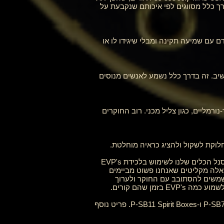
לרי בשנות ה-70, תיאר את ה-EVP כקצר בדרך כלל, בדרך כלל באורך של מילה או ביטוי קצר. EVP's בדרך כלל מסווגים לפי איכותם שנקבעת על
ם עם שמיעה תקינה ומבלי שיגידו לו או
קשיב. זה בדרך כלל נשמע לאנשים מנוסים
ורמליים, כגון צליל מכני. רוב החוקרים
_cc781905-5cde-3194-bb3b-1586_bad5cGVP's טווח שימוש בכלים של יונייטד alobf's wide ל-United בתוך ארסנל הכלים שלנו לשימוש בלכידת EVP's
סוימים להקלטה סטטית. אלה מקליטים שאנחנו פשוט מביימים
שמשים להסתובב עם החוקר ולערוך
_cc781905-5cde-3194-bb3b-1586bad5cf האוזן הביונית היא פריט אחד שאנו משתמשים בו. פריטים נוספים הם P-SB7 ו-P-SB11 Spirit Boxes. פריט נוסף