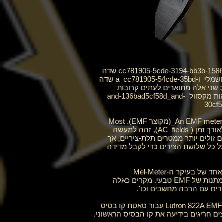
_cc781905-5cde-3194-bb3b-1586_field-1586_5cd-5cd-5cd-5cd-5cd-5cd-5cd-5cd-5cde-5cde-3194-bb3b-1586_5cd-5cd-5cd-5cd-1586_1586 שדה
שמלי
ו-a_cc781905-54cde-35bd
שדה
(זרמים); שני אלה מתוארים לעתים קרובות
ות מקסוול
and-136bad5cf58d_and-
30cf
_cc781905-5cde-3194 -bb3b-136bad5cf58d_(מקוצר EMF). Most
AC
fields), זהה למעשה
ים זולים יותר ממטרים תלת-ציריים, אך
ל כל שלושת הצירים כדי לקבל מדידה
_cc781905-5cde-3194-bb3b-1586_5cEFarf, אם כי ייתכן שיש לנו מכשיר אחד של EMF וניתן להשתמש במכשיר אחד של בעיקר ה-Mel-Meter
המולטי-מטר בשל הכלים המרובים שלו זמינים. הזמנים שבהם לא היינו משתמשים במכשיר זיהוי EMF הם כאשר יש מתנות של EMF טבעי. מקרים כאלה
רים עם הרבה מחשבים וכו'.
_cc781905-5cde-3194-bb3b-1586bad58d_ בשימוש במכשירים אחרים של EMF. הרגיל הוא שימוש במד דיגיטלי Lutron 822A EMF עבור טאטת קו בסיס