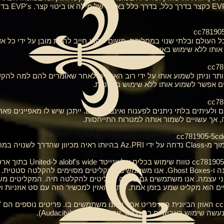
הרעיון לפופו
ל העולם ובלתי שנוי במחלוקת, משום שהוא חייב להיות מובן על ידי כל אד
ותו ללא שימוש באוזניות.
וץ יותר וניתן לשמוע אותו על ידי רוב האנשים לאחר שאומרים להם למה לה
לעיתים בלתי ניתנים לפענוח ואינם מובנים. ייתכן שיש לו מאפיינים פאר-נ
, אך עשויים לשמור אותה למטרות התייחסות.
ציג כראיה מוחלטת.
אנו משתמשים במקליטי אודיו, מכשירי האזנה ו-Ghost Boxes. אנו משתמשים במקליטים מ
פני עצמה. אנו משתמשים גם בכמה מקליטים להקלטה חיה. המקליטים מ