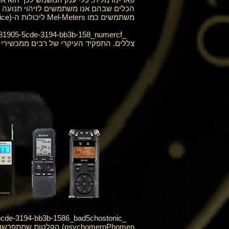
הכלים שבהם אנו משתמשים לזיהוי תנועה 
משתמשים כמו Mel-Meters ליכולות ה-SDD (Shadow Detection Device) וה-EDI+ ליכולות זיהוי הרטט שלו.
צללים. התפקיד העיקרי של רבים ממכשירי 
psychomernPhomen) הק