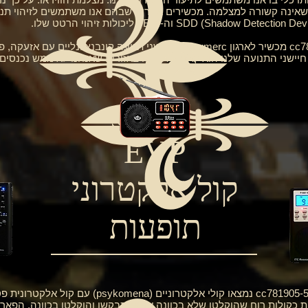
שאינה קשורה למצלמה. מכשירים אחרים שבהם אנו משתמשים לזיהוי תנו
_cc781905-5cde-3194-bb3b-158_numercf מכשיר לארגון detnumerc. חיישני תנו
חיישני התנועה שלנו הוא לתפוס תנועה באזורים שאנחנו לא ממש נכנסים
EVP
קול אלקטרוני
תופעות
_cc781905-5cde-3194-bb3b-1586_bad5chostonic נמצאו ק
לטות שמתפרשות כקולות רוח שהוקלטו שלא בכוונה או שהתבקשו והוקלטו בכוונה. 