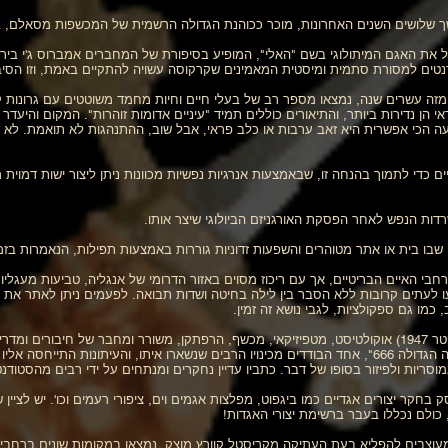
ל את האגם המיתולוגי בשם "האלי", המופיע בסיפורת של המחברים אמברוס ג'י בירס 
דנטים למסורת סתמית ומיסטית המאמינים שקרקוסה עשויה להתקיים באמת, וזו הסי
רטו ריקו, מזה עשרים שנה, נמצאו מספר רב של בעלי חיים וחיות מחמד משוטטים עם גרונות
 הן נדירות ביותר, והתיאורים כוללים תמיד "עיניים אדומות זוהרות". המקום והיעדר
ורטי, ונערכו ניסויים כדי לתמוך בהנחה זו, שבאמצעות אנרגיות נפשיות מכוונות ניתן ליצור ישו
דות הנפש לאחר הפסקת האורגניזם הביולוגי שיצר אותו.
 שבו בית או אתר מטוהרים והשפעות זדוניות גוררות באמצעות תפילות, הנאמרות בזמ
בי האיים הבריטיים, אך עם ריכוז מסוים באזור הדרומי של אנגליה, טביעות מעגל
יעו לעתים קרובות ללא הסבר בין לילה בחיטה ושדות תבואה. לפעמים ניתן לאתר א
כמו גם ספקולציות, לגבי נושא זה זמין.
And Practice.\\ קראולי כינה את עצמו פעם "החיה הגדולה 666", אחד הבודדים מכינויו הרבים שנשארו איתו,
ריות ולפיזור בסופו של דבר. כתביו עדיין נחקרים ומנתחים על ידי רבים מהסטודנט
חקר יצורים אגדיים כמו ביגפוט, מפלצות אגמים וים, ציפורי רעמים וכו'. יש לציין שה
ם, כולם נכללו בעבר ברשימת יצורי האגדות!
 מעוצבים להפליא בעת העתיקה מקריסטל קוורץ מוצק, נמצאו במקומות שונים ברחבי 