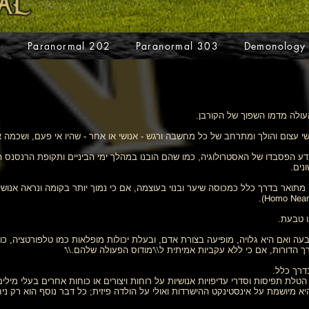
1
Paranormal 202
Paranormal 303
Demonology
ולה מדמו השפוך של הקורבן.
שי עצום והולך ומתרחב של כל מחשבה ורגש - אנושי או אחר - שהיו אי פעם, ושכמה 
ימיה ומדע הפסבדו של האסטרולוגיה, כמו שהם הובנו במהלך ימי הביניים ותקופת הרנ
נים.
 מתואר בדרך כלל כמכוסה שיער ובנוי בעוצמה, אם כי נמוך יותר בקומה ונראה אנושי 
 טבעת.
 ואם היא גלויה, מופיעה בצורת אדם, ובעלת יכולות מופלאות כמו טלפורטציה, כוחות 
הדורות, אם כי ללא עקביות אמיתית ל\\'מודוס הפעולה שלהם.\\'
בדרך כלל.
טלת תפיסות וסדרי עדיפויות אנושיות על רוחות ויצורים או כוחות אחרים בעלי מילי
יא מיושמת על אינסטינקט ההישרדות ואולי על הולדה פיזית; כל דבר נוסף הוא רק ניח