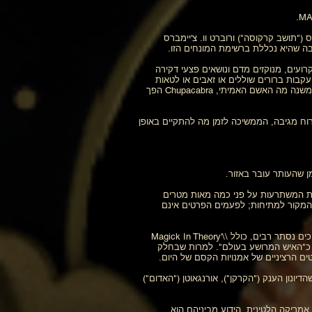
("תושב קרקוסה") ורוברט וו. צ'יימברס
בה שהיא נכללת ברשימת המונחים הזו.
 קרועים, מנוקזים מדם ונושאים פצעי דקירה
 עקבות ברורים שוללים או זאבים או לטאות
ניטור, שניהם תמיד גוררים את הטרף שלהם. ההצעה הכי אפשרית היא זאב ערבות או כלב פראי, אבל שוב, ההתנהגות לא תואמת. לא משנה מה האשם האמיתי, Chupacabra הפך
ת דמוית רוח מגיבה, הממשיכה לזמן מה להתקיים באופן
ן שהעותר עובר באזור.
יות המשתרעות על פני כמה מאות מטרים
ת המקור למתיחות; לפעמים הפרטים אינם
קראולי, אליסטר (אדוארד אלכסנדר): (נ. 1875, נפטר 1947) אוקולטיסט, מטפיזיקאי, מכשף, הרפתקן, משורר ומחבר של חיבורים ומדריכים נסתר רבים, כולל \\'Magick In Theory
 והעיתונות התייחסה אליו כ"האיש המרושע בעולם". למרות שבחלק
ים הרציניים של אמנויות הקסם של היום.
דיונון הענק ("הקרקן"), אורנגאוטן ("האדום")
אמריקה הלטינית, הידוע מביניהם הוא