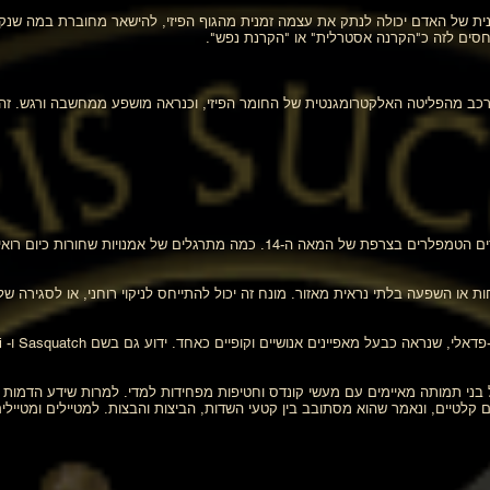
ית של האדם יכולה לנתק את עצמה זמנית מהגוף הפיזי, להישאר מחוברת במה שנקר
יחסים לזה כ"הקרנה אסטרלית" או "הקרנת נפש".
כב מהפליטה האלקטרומגנטית של החומר הפיזי, וכנראה מושפע ממחשבה ורגש. זהו מ
Baphomet: דמות שד שסגדו כביכול על ידי האבירים הטמפלרים בצרפת של המאה ה-14. כמ
חות או השפעה בלתי נראית מאזור. מונח זה יכול להתייחס לניקוי רוחני, או לסגירה
 בני תמותה מאיימים עם מעשי קונדס וחטיפות מפחידות למדי. למרות שידע הדמות
רים קלטיים, ונאמר שהוא מסתובב בין קטעי השדות, הביצות והבצות. למטיילים ומטייל