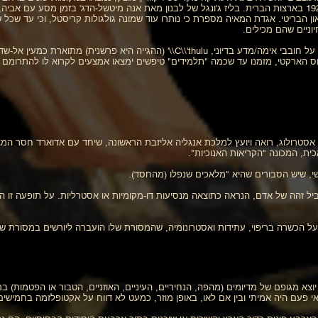
\\'גולגולת הגולגולת של מיטשל,\\' שהתגלתה ב-1924 בארצות הברית. בליז ג'ונגל של לבנון מאת אנה מיטשל-הדג' ב
ן הבריטי. אגדת המאיה מספרת כי נותרו עוד שמונה גולגולות קריסטל, וכי עד שכל
וניים שהם מכילים.
C\\'thulu: יצירה של הסופר HP Lovecraft וחביבה על חובבי אימה/מדע בדיוני, C\\'thulu\\
נוס הארקטי, מזמנו עד שכמה "תלמידים" טיפשים ימצאו אמצעים לקרוא לו להתרומם
'ון: (נ' 1527, נפטר 1608) אלכימאי, אסטרולוג, רואה ויועץ למלכת אנגליה אליזבת הראשונה, שיחד עם א
ת, המכונה "הקריאות האנוכיות".
שי, שיש הסבורים שהיא "מלאכים שנפלו (מהחסד).
ביל זהה של אדם, הנראה כתוצאה מנסיעות דו-מקומיות או אסטרליות. על תופעה זו ה
בעל הכשרה בריפוי, עתידות ואסטרונומיה, שהמסורת שלו הועברה ליורשים במסורת ש
יוצא מגופם של מדיומים (מהפה, הנחיריים, העיניים, האוזניים, הטבור או הפטמות) 
אי פעם היה אמיתי ובין אם לאו, באופן מוזר, כמעט לא דווח על אקטופלזמה בחמישי