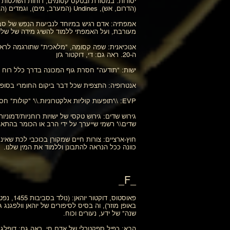
(הדרום, אש), Undines (המערב, מים), וגמדים (הצפון, כדור הארץ).
אמפתיה: אדם רגיש במיוחד לנביעות הנפש של סב
מעורבת, ועל האמפתי ללמוד להשיג מידה של שליט
ה-20. ראה גם: די, דוקטור ג'ון
ישות: "תודעה" חסרת גוף המכונה בדרך כלל רוח רפ
אנטרופיה: התצפית שכל דבר ביקום החומרי בסופו 
EVP: \\'תופעות קוליות אלקטרוניות.\\' "קולות" חסרי גוף וצלילים המוטבעים במכשירי הקלטת אודיו.
גירוש שדים: גירוש טקסי של ישויות רוחניות/דמוני
שדים\\' רשמי שייערך על ידי הרב או הכומר בהתא
חוץ-ארציים: צורות חיים שמקורן בכוכבי לכת שא
כוונה ככל הנראה להתבונן וללמוד את המין שלנו.
_F_
באופן מוזר), וה בסיס לסיפורים של יוהאן וולפ
שנה" של ידע, נעורים וכוח.
הבא: כפיל ספקטרלי של אדם חי. ראה גם: דופלגנגר ו-h