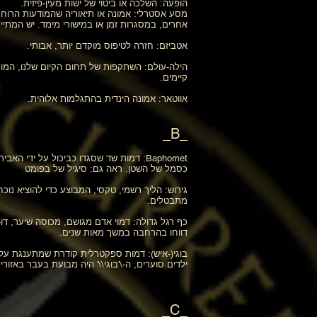
הופעה: השלכה או ביטוי של ישות מעין-פיזית.
מסע אסטרלי: אמונה או תיאוריה שהמודעות הרוחנ
אחרים, במסגרות זמן או במישורי מימד. יש המתי
אטביזם: חזרה לטיפוס מוקדם יותר, אבותי.
הילה-עולם: השתקפות של תחום הקיום שלנו, המור
קיימים.
אווטאר: אמונה הינדית בהתגלמות אלוהית.
_B_
כסמל של השטן. ראה גם: סיגיל של בפומט
גירוש: הליך רשמי, טקסי, המבוצע כדי להוציא נוכ
מתבטלים.
דווחו בהרחבה במשך מאות שנים.
בוגי(-איש): דמות ספקטרלית קודרת שמתענגת על
ילדים סוערים, ה-\'בוגי\\' היה מבועת בעבר באזו
_C_