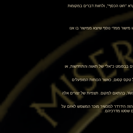
א "חוט הכסף", ולחוות דברים במקומות
ישור ממדי נוסף שיוצא ממישור בו אנו
ה מתרגלים של אמנויות שחורות כיום רואים בבפומט כ"אל" של תאווה והתחדשות, או
 של טקס קסום, כאשר הכוחות המופעלים
כף רגל גדולה: דמוי אדם מגושם, מכוסה שיער, דו-פדאלי, שנראה כבעל מאפיינים אנושיים וקופיים כאחד. ידוע גם בשם Sasquatch ו- Yeti, בהתאם למקום. תצפיות של יצורים אלה
 הזה הידרדר למכשיר מוכר המשמש לאיום על
ים שסטו מדרכיהם.