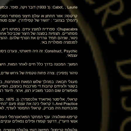
Cabot, , Laurie: (נ' 1933) דובר ויקה, סופר, ובמשך שלושים השנים האחרונות, מוכר ככוהנת הגדולה הרשמית של המכשפות מסאלם, MA.
קרקוסה: אזור תחתון או עולם חיצוני מסתורי המכי
("המלך בצהוב" : "השיר של קסילדה"). ישנם סטו
Chupacabra: ספרדית למוצץ עיזים. בפו
מסתוריים. תצפיות בסצנה של היצור שכביכול אחראי
לסנסציה פופולרית באי.
Construct, Psychic: זה היה תיא
עצמאי.
המשך: המכונה בדרך כלל חיים לאחר המוות, הישר
טיהור (פסיכי): צורה פחות טקסית של גירוש שדים,
מעגלי תבואה: במהלך שלוש המאות האחרונות, ברח
בקוטר ולעיתים קרובות די מורכבות בעיצובן, הופ
מאפשרים שום הסבר משביע רצון, ארצי. תיעוד רב, 
מהבחינות היה מבריק, קראולי התמסר לעודף, לאמוס
קריפטו-זואולוגיה: ענף המחקר הפאראנורמלי העוסק ב
אנשי היער"), דרקוני קומודו ופילים נפאלים ענקיי
גולגולות קריסטל: חמישה דגמי גולגולת אנושיים,