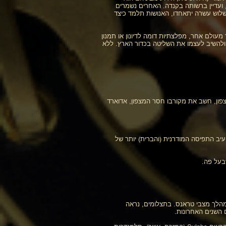
זמן מסע עם אביה, ועדיין ברשותה בקנדה. האחרים נשמרים
 שלוש עשרה יתאחדו, האנושות תלמד כיצד
' (ההגייה היא פרשנית) מתוארת כמעין אל-שד מעולם אחר, מפלצתיות דומה לדיונון או תמנון
 ולהשיב לעצמו את השליטה בכדור הארץ. ללא
דוארד חסר המצפון, חשב את מקורבו חסר המצפון, אדוארד
עיב התפיסה המודרנית (והברית) יותר של
בעל פה.
במהלך מצבי טראנס. בתצלומים, נראה
ם השנים האחרונות.