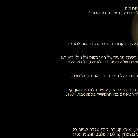
קסומות.
ת וידאו, המכונה גם "גלובל".
ות לעתים קרובות במצב של מודעות למחצה
 בלימה טבעית של המניסקוס של נוזל, כמו בגז
ונית של אנרגיה. נכון לעכשיו, כל מה שאנו
הירות על פני החדר. ראה גם: גלובולה,
 המחליפים אף, עיניים מלוכסנות וגוף קל.
בחלק מהחשבונות, יש לו שלוש אצבעות בתוספת אגודל מנוגד בכל יד. כביכול, יצורים כאלה נתקלו על ידי בטי ובארני היל (הז"ל) במהלך חטיפתם בניו המפשייר בספטמבר, 1961.
ליל כל הקדושים: \\'The Eve of All Hallows,\\' הידוע גם על ידי הקלטים הפגאניים והוויקנים בשם \\'Samhain\\' (מבוטא, \\'Sow\\'-an\\'), 31 באוקטובר, לילה שקדם ל\\'יום כל
ובי משפחה שהלכו לעולמם, והצעיף נפרד