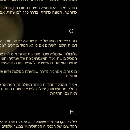
פטיש: מלבד הקונוטציה המינית המודרנית, פטיש ה
כדור צף: תמונה כדורית, בדרך כלל לבן שקוף, אם
_G_
רוח רפאים: דמותו של אדם שנראה לאחר מותו, ה
דמוית חלום, לעיתים אם כי לא תמיד מודעים לצופי
גלובולה: אנומליה שבה מופיעות צורות מעגליות צפ
המכיל בועות; אולי האינטראקציה של אנרגיה וחומר 
יודעים הוא שהם ממשיכים להופיע, וגורמים אפשריים
מוט זהב: אנומליה נדירה שנראתה בקלטת וידאו שת
וורטקס
אפור: המבקר המדווח ביותר מעולם זר, המתואר כבע
ראה גם: התגלות
_H_
הקדושים' של הכנסייה הקתולית.\\' במשך אלפיים 