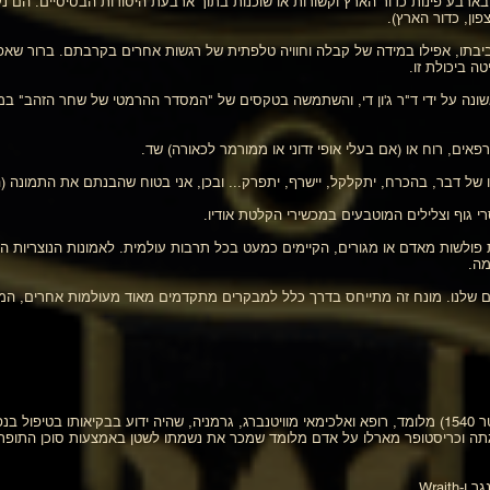
יבתו, אפילו במידה של קבלה וחוויה טלפתית של רגשות אחרים בקרבתם. ברור ש
ה ביכולת זו.
אים, רוח או (אם בעלי אופי זדוני או ממורמר לכאורה) שד.
של דבר, בהכרח, יתקלקל, יישרף, יתפרק... ובכן, אני בטוח שהבנתם את התמונה (ה
ות פולשות מאדם או מגורים, הקיימים כמעט בכל תרבות עולמית. לאמונות הנוצריות הי
מה.
ינם שלנו. מונח זה מתייחס בדרך כלל למבקרים מתקדמים מאוד מעולמות אחרים, המ
פאוסטוס, דוקטור יוהאן: (נולד בסביבות 1455, נפטר 1540) מלומד, רופא ואלכימאי מוויטנברג, גרמניה, שהיה י
גנג גתה וכריסטופר מארלו על אדם מלומד שמכר את נשמתו לשטן באמצעות סוכן התו
Wrait