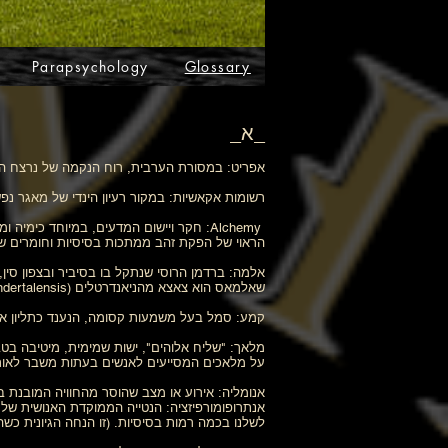
Parapsychology
Glossary
_א_
אפריט: במסורת הערבית, רוח הנקמה של נרצח הע
רשומות אקאשיות: במקור רעיון הינדי של מאגר נפ
Alchemy: חקר ויישום המדעים, במיוחד כ
הראוי של הפקת זהב ממתכות בסיסיות וחומרים שו
אלמה: ברדמן הרוסי שנתקל בו בסיביר ובצפון סין,
שאלמאס הוא צאצא מהניאנדרטלים (Homo Neandertalensis).
קמע: סמל בעל משמעות קסומה, הנענד כתליון או
מלאך: "שליח אלוהים", ישות שמימית, מיטיבה בטבעה
על מלאכים המסייעים לאנשים בעתות משבר לאורך 
אנומליה: אירוע או מצב שהוסר מהחוויה המובנת 
אנתרופומורפיזציה: הנטייה הממוקדת האנושית של ה
לשלנו בכמה רמות בסיסיות. (זו הנחה הגיונית כשה