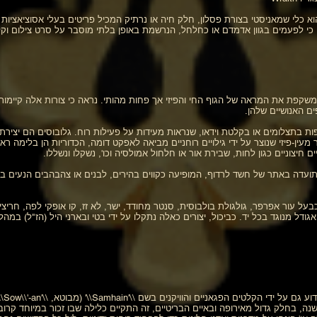
וא כלי שמאניסטי בצורת פסלון, חלק חיה או נרתיק המכיל פריטים בעלי אסוציאציות 
 כי לפעמים בגוון אדמדם או כחלחל, הנרשמת באופן בלתי מוסבר על סרט צילום וקלט
משקפת את המראה של הגוף החי והפיזי אך פחות מהותי. נראה כי צורות אלה קיימ
ם האנושיים שלהן.
ות בתצלומים או בקלטת וידאו, שנראות מעידות על פעילות רוח. גלובוסים הם יצירת
מעין-פיזי שנוצר על ידי גילויים רוחניים מביאה לאפקט דומה, הכדוריות הן בלימה ראש
 חיצוניים כגון לחות, שבירת אור או חלחול אמולסיה וכו', נשקלו ונשללו.
ועדה באתר של חשד לרדוף, המופיעה כקווים בהירים, לבנים או צהבהבים הנעים במ
ל עור אפרפר, גולגולת בולבוסית, סנטר מחודד, ישר, לא זז, קו אופקי לפה, חריצים
שנה, בחלק גדול מאירופה ובאיים הבריטיים, זה התקיים כלילה שבו זכור במיוחד קר