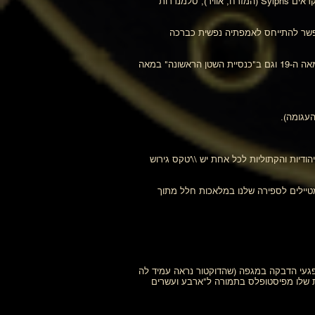
יסודות: במסורת ובטקס קסומים, רוחות השולטות בארבע פינות כדור הארץ וקשורות או שוכנות בתוך ארבעת היסודות הבסיסיים. הם נקראים Sylphs (המזרח, אוויר), סלמנדרות
אפשר להתייחס לאמפתיה נפשית כברכה
אנוכיאנית: שפה קסומה, "מלאכית" שתורגמה לראשונה על ידי ד"ר ג'ון די, והשתמשה בטקסים של "המסדר ההרמטי של שחר הזהב" במאה ה-19 וגם ב"כנסיית השטן הראשונה" במאה
עגומה).
הודיות והקתוליות לכל אחת יש \\'טקס גירוש
טיילים לספירה שלנו במלאכות חלל מתוך
דוע בבקיאותו בטיפול בנפגעי הדבקה במגפה (שהדוקטור נראה עמיד לה
פת שלו מפיסטופלס בתמורה ל"ארבע ועשרים