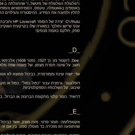
באוספים בגואטמלה, טקסס, הסמיתסוניאן והמוזיאו
לחלץ ולפענח את המידע, ההיסטוריה והגילויים החי
ענקי ש"ישן וחולם" במאורה שלו בקרקעית האוקיי
ספק, חלקם באמת מנסים!
_D_
Dee, דוקטור ג
חשב על שיטה חסרת מצפון. של פענוח שפה מלאכי
שד: ישות עוינת וממורמרת, כביכול ממוצא לא אנו
דופלגנגר: גרמנית עבור "כפול כפול". כפול או מק
שיבוט, על השלכותיו הספקולטיביות.
דרואיד: כומר קלטי מתקופת הברונזה או הברזל, 
_E_
אקטופלזמה: חומר סרטי, מעין מוצק, אשר כביכול 
שהתופעה הזו מזכירה בד מוסלין ספוג. בין אם זה 