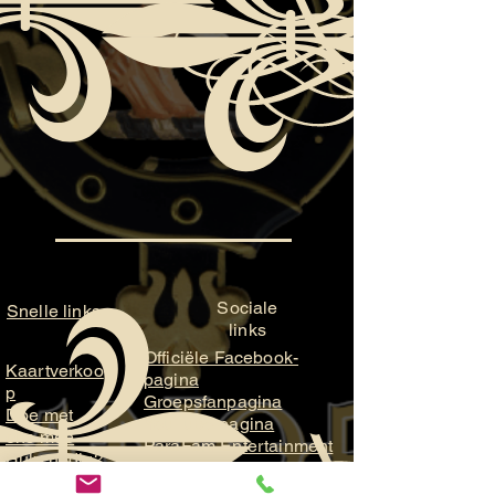
Sociale
Snelle links
links
Officiële Facebook-
Kaartverkoo
pagina
p
Groepsfanpagina
Doe met
YouTube-pagina
ons mee
ParaFam Entertainment
Hulp nodig?
ParaFam Studios
Neem