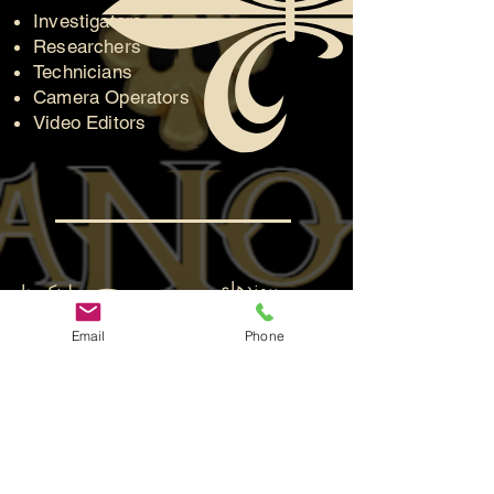
Investigators
Researchers
Technicians
Camera Operators
Video Editors
پیوندهای
لینک های
اجتماعی
سریع
Email
Phone
صفحه رسمی فیس بوک
صفحه فن گروه
فروش بلیت
صفحه یوتیوب
به ما بپیوند
سرگرمی ParaFam
کمک
استودیو ParaFam
خواستن؟
با ما تماس
بگیرید