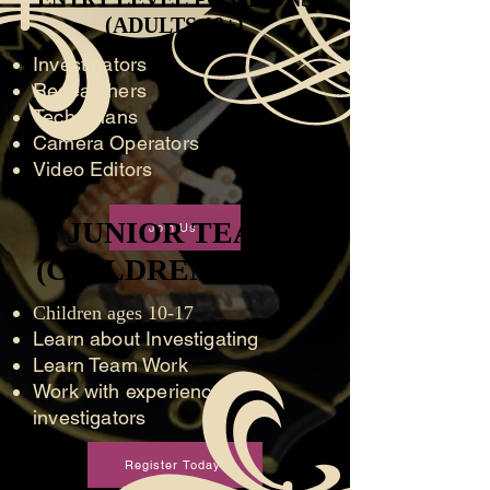
(ADULTS 18+)
(ADULTS 18+)
Investigators
Researchers
Technicians
Camera Operators
Video Editors
JUNIOR TEAM
JUNIOR TEAM
Join Us
(CHILDREN 10 - 16)
(CHILDREN 10 - 16)
Children ages 10-17
Learn about Investigating
Learn Team Work
Work with experienced
investigators
Register Today