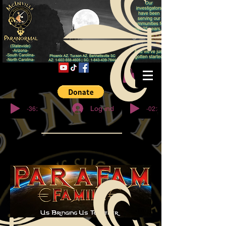
© Copyright
-36:27
-02:32
Log ind