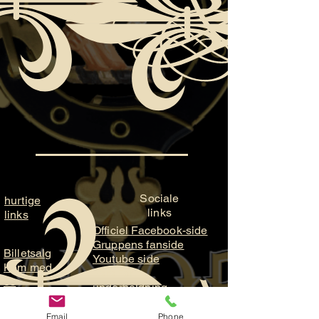
Sociale
hurtige
links
links
Officiel Facebook-side
Gruppens fanside
Billetsalg
Youtube side
Kom med
ParaFam
os
underholdning
Brug for
ParaFam Studios
hjælp?
Email
Phone