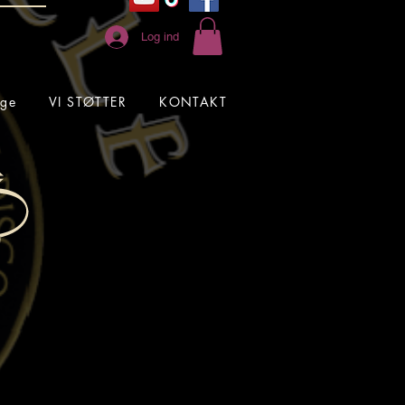
Log ind
ge
VI STØTTER
KONTAKT