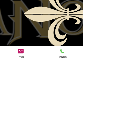
Email
Phone
Viungo vya
Viungo vya
Kijamii
Haraka
Ukurasa Rasmi wa
Facebook
Uuzaji wa
Ukurasa wa Mashabiki
tikiti
wa Kikundi
Jiunge nasi
Ukurasa wa Youtube
Je, unahitaji
Burudani ya ParaFam