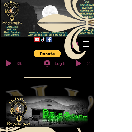
© Copyright
-36:27
-02:32
Log In