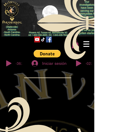
© Derechos de
autor
-36:27
-02:32
Iniciar sesión