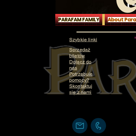
PARAFAM FAMILY
About Par
Szybkie linki
Sprzedaż
biletów
Dołącz do
nas
Potrzebuję
pomocy?
Skontaktuj
się z nami