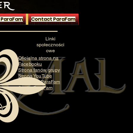
n ParaFam
Contact ParaFam
Linki
społeczności
owe
Oficjalna strona na
Facebooku
Strona fanów grupy
Strona YouTube
Rozrywka ParaFam
Studio ParaFam