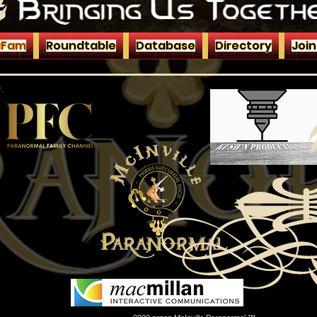
aFam
Roundtable
Database
Directory
Joi